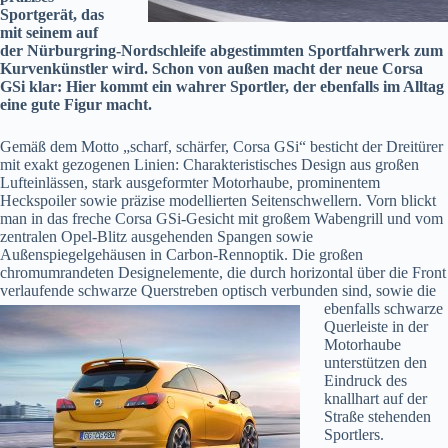
Sportgerät, das
mit seinem auf
der Nürburgring-Nordschleife abgestimmten Sportfahrwerk zum
Kurvenkünstler wird. Schon von außen macht der neue Corsa
GSi klar: Hier kommt ein wahrer Sportler, der ebenfalls im Alltag
eine gute Figur macht.
Gemäß dem Motto „scharf, schärfer, Corsa GSi“ besticht der Dreitürer
mit exakt gezogenen Linien: Charakteristisches Design aus großen
Lufteinlässen, stark ausgeformter Motorhaube, prominentem
Heckspoiler sowie präzise modellierten Seitenschwellern. Vorn blickt
man in das freche Corsa GSi-Gesicht mit großem Wabengrill und vom
zentralen Opel-Blitz ausgehenden Spangen sowie
Außenspiegelgehäusen in Carbon-Rennoptik. Die großen
chromumrandeten Designelemente, die durch horizontal über die Front
verlaufende schwarze Querstreben optisch
verbunden sind, sowie die
ebenfalls schwarze
Querleiste in der
Motorhaube
unterstützen den
Eindruck des
knallhart auf der
Straße stehenden
Sportlers.