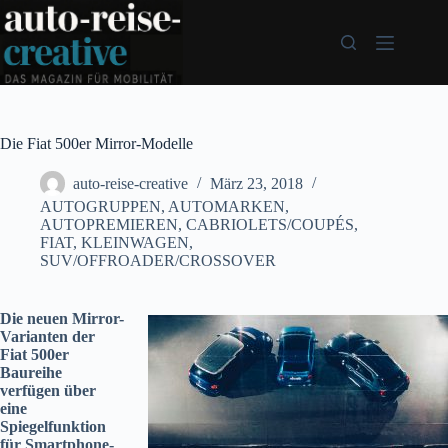
Zum
Inhalt
springen
Die Fiat 500er Mirror-Modelle
auto-reise-creative
März 23, 2018
AUTOGRUPPEN
,
AUTOMARKEN
,
AUTOPREMIEREN
,
CABRIOLETS/COUPÉS
,
FIAT
,
KLEINWAGEN
,
SUV/OFFROADER/CROSSOVER
Die neuen Mirror-
Varianten der
Fiat 500er
Baureihe
verfügen über
eine
Spiegelfunktion
für Smartphone-