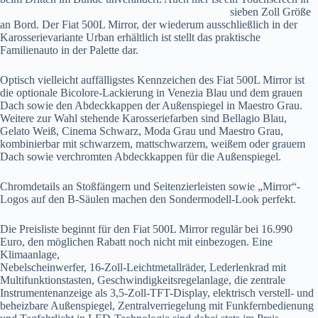
sieben Zoll Größe
an Bord. Der Fiat 500L Mirror, der wiederum ausschließlich in der
Karosserievariante Urban erhältlich ist stellt das praktische
Familienauto in der Palette dar.
Optisch vielleicht auffälligstes Kennzeichen des Fiat 500L Mirror ist
die optionale Bicolore-Lackierung in Venezia Blau und dem grauen
Dach sowie den Abdeckkappen der Außenspiegel in Maestro Grau.
Weitere zur Wahl stehende Karosseriefarben sind Bellagio Blau,
Gelato Weiß, Cinema Schwarz, Moda Grau und Maestro Grau,
kombinierbar mit schwarzem, mattschwarzem, weißem oder grauem
Dach sowie verchromten Abdeckkappen für die Außenspiegel.
Chromdetails an Stoßfängern und Seitenzierleisten sowie „Mirror“-
Logos auf den B-Säulen machen den Sondermodell-Look perfekt.
Die Preisliste beginnt für den Fiat 500L Mirror regulär bei 16.990
Euro, den möglichen Rabatt
noch nicht mit einbezogen. Eine
Klimaanlage,
Nebelscheinwerfer, 16-Zoll-Leichtmetallräder, Lederlenkrad mit
Multifunktionstasten, Geschwindigkeitsregelanlage, die zentrale
Instrumentenanzeige als 3,5-Zoll-TFT-Display, elektrisch verstell- und
beheizbare Außenspiegel, Zentralverriegelung mit Funkfernbedienung