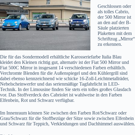
Geschlossen oder
als tolles Cabrio,
der 500 Mirror ist
an den auf der B-
Säule platzierten
Plaketten mit dem
Schriftzug „Mirror“
zu erkennen.
Die für das Sondermodell erhältliche Karosseriefarbe Italia Blau
kleidet den Kleinen richtig gut, alternativ ist der Fiat 500 Mirror und
Fiat 500C Mirror in insgesamt 14 verschiedenen Farben erhältlich.
Verchromte Blenden für die Außenspiegel und den Kühlergrill sind
dabei ebenso kennzeichnend wie schicke 16-Zoll-Leichtmetallräder,
Nebelscheinwerfer und das serienmäßige Tagfahrlicht in LED-
Technik. In der Limousine finden Sie stets ein tolles großes Glasdach
vor. Das Stoffverdeck des Cabriolet ist wahlweise in den Farben
Elfenbein, Rot und Schwarz verfügbar.
Im Innenraum können Sie zwischen den Farben Rot/Schwarz oder
Grau/Schwarz für die Stoffbezüge der Sitze sowie zwischen Elfenbein
und Schwarz für Teppich, Verkleidungen und Dachhimmel auswählen.