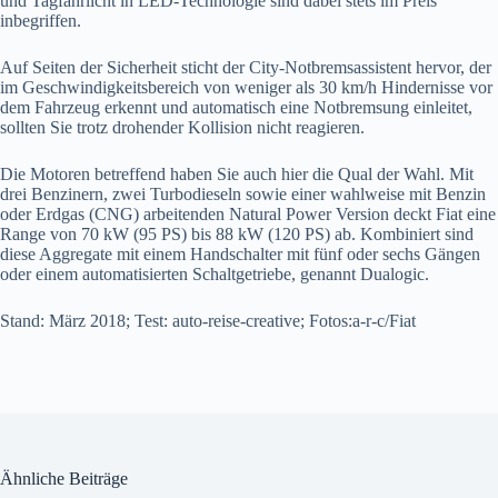
und Tagfahrlicht in LED-Technologie sind dabei stets im Preis
inbegriffen.
Auf Seiten der Sicherheit sticht der City-Notbremsassistent hervor, der
im Geschwindigkeitsbereich von weniger als 30 km/h Hindernisse vor
dem Fahrzeug erkennt und automatisch eine Notbremsung einleitet,
sollten Sie trotz drohender Kollision nicht reagieren.
Die Motoren betreffend haben Sie auch hier die Qual der Wahl. Mit
drei Benzinern, zwei Turbodieseln sowie einer wahlweise mit Benzin
oder Erdgas (CNG) arbeitenden Natural Power Version deckt Fiat eine
Range von 70 kW (95 PS) bis 88 kW (120 PS) ab. Kombiniert sind
diese Aggregate mit einem Handschalter mit fünf oder sechs Gängen
oder einem automatisierten Schaltgetriebe, genannt Dualogic.
Stand: März 2018; Test: auto-reise-creative; Fotos:a-r-c/Fiat
Ähnliche Beiträge