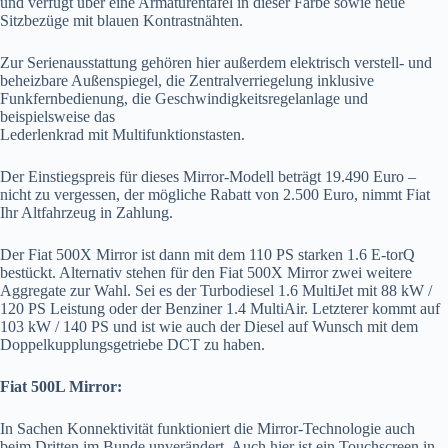
und verfügt über eine Armaturentafel in dieser Farbe sowie neue
Sitzbezüge mit blauen Kontrastnähten.
Zur Serienausstattung gehören hier außerdem elektrisch verstell- und
beheizbare Außenspiegel, die Zentralverriegelung inklusive
Funkfernbedienung, die
Geschwindigkeitsregelanlage und
beispielsweise das
Lederlenkrad mit Multifunktionstasten.
Der Einstiegspreis für dieses Mirror-Modell beträgt 19.490 Euro –
nicht zu vergessen, der mögliche Rabatt von 2.500 Euro, nimmt Fiat
Ihr Altfahrzeug in Zahlung.
Der Fiat 500X Mirror ist dann mit dem 110 PS starken 1.6 E-torQ
bestückt. Alternativ stehen für den Fiat 500X Mirror zwei weitere
Aggregate zur Wahl. Sei es der Turbodiesel 1.6 MultiJet mit 88 kW /
120 PS Leistung oder der Benziner 1.4 MultiAir. Letzterer kommt auf
103 kW / 140 PS und ist wie auch der Diesel auf Wunsch mit dem
Doppelkupplungsgetriebe DCT zu haben.
Fiat 500L Mirror:
In Sachen Konnektivität funktioniert die Mirror-Technologie auch
beim Dritten im Bunde
unverändert. Auch hier ist ein Touchscreen in