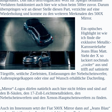
ausgestattet. Das nach dem englischen Wort für Spiegel benannte
Verfahren funktioniert auch hier wie schon beim 500er zuvor. Darum
überspringen wir an dieser Stelle diesen Part, verzichte auf eine
Wiederholung und komme zu
den weiteren Merkmalen des 500X
Mirror.
Ein optisches
Highlight ist wie
ich finde die
exklusive Metallic-
Karosseriefarbe
Jeans Blau Matt.
Sieht der X so
lackiert nochmals
„cooler“ aus und
trifft auf satinierte
Türgriffe, seitliche Zierleisten, Einfassungen der Nebelscheinwerfer,
Außenspiegelkappen oder eine auf Wunsch erhältliche Dachreling.
„Mirror“-Logos dürfen natürlich auch hier nicht fehlen und sind auf
den B-Säulen, den 17-Zoll-Leichtmetallrädern, den
Nebelscheinwerfern und den Xenon-Hauptscheinwerfern zu finden.
Auch im Innenraum setzt der Fiat 500X Mirror dann auf „Jeans Blau“