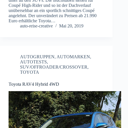
unter all den SUVs. Die Buchstaben stehen für
Coupé High-Rider und so ist der Dachverlauf
unübersehbar an ein sportlich schnittiges Coupé
angelehnt. Der unverändert zu Preisen ab 21.990
Euro erhältliche Toyota…
auto-reise-creative
Mai 20, 2019
AUTOGRUPPEN
,
AUTOMARKEN
,
AUTOTESTS
,
SUV/OFFROADER/CROSSOVER
,
TOYOTA
Toyota RAV4 Hybrid 4WD