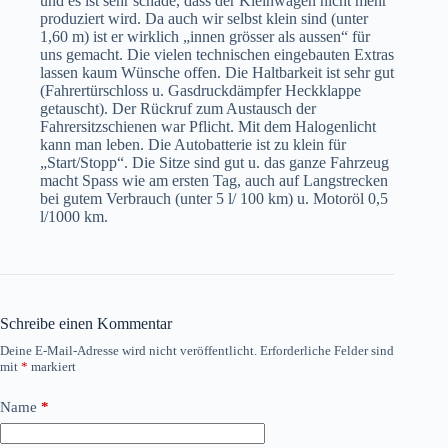
und es ist sehr schade, dass der Kleinwagen nicht mehr
produziert wird. Da auch wir selbst klein sind (unter
1,60 m) ist er wirklich „innen grösser als aussen“ für
uns gemacht. Die vielen technischen eingebauten Extras
lassen kaum Wünsche offen. Die Haltbarkeit ist sehr gut
(Fahrertürschloss u. Gasdruckdämpfer Heckklappe
getauscht). Der Rückruf zum Austausch der
Fahrersitzschienen war Pflicht. Mit dem Halogenlicht
kann man leben. Die Autobatterie ist zu klein für
„Start/Stopp“. Die Sitze sind gut u. das ganze Fahrzeug
macht Spass wie am ersten Tag, auch auf Langstrecken
bei gutem Verbrauch (unter 5 l/ 100 km) u. Motoröl 0,5
l/1000 km.
Schreibe einen Kommentar
Deine E-Mail-Adresse wird nicht veröffentlicht.
Erforderliche Felder sind
mit
*
markiert
Name
*