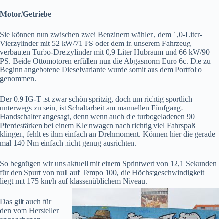
Motor/Getriebe
Sie können nun zwischen zwei Benzinern wählen, dem 1,0-Liter-
Vierzylinder mit 52 kW/71 PS oder dem in unserem Fahrzeug
verbauten Turbo-Dreizylinder mit 0,9 Liter Hubraum und 66 kW/90
PS. Beide Ottomotoren erfüllen nun die Abgasnorm Euro 6c. Die zu
Beginn angebotene Dieselvariante wurde somit aus dem Portfolio
genommen.
Der 0.9 IG-T ist zwar schön spritzig, doch um richtig sportlich
unterwegs zu sein, ist Schaltarbeit am manuellen Fünfgang-
Handschalter angesagt, denn wenn auch die turbogeladenen 90
Pferdestärken bei einem Kleinwagen nach richtig viel Fahrspaß
klingen, fehlt es ihm einfach an Drehmoment. Können hier die gerade
mal 140 Nm einfach nicht genug ausrichten.
So begnügen wir uns aktuell mit einem Sprintwert von 12,1 Sekunden
für den Spurt von null auf Tempo 100, die Höchstgeschwindigkeit
liegt mit 175 km/h auf
klassenüblichem Niveau.
Das gilt auch für
den vom Hersteller