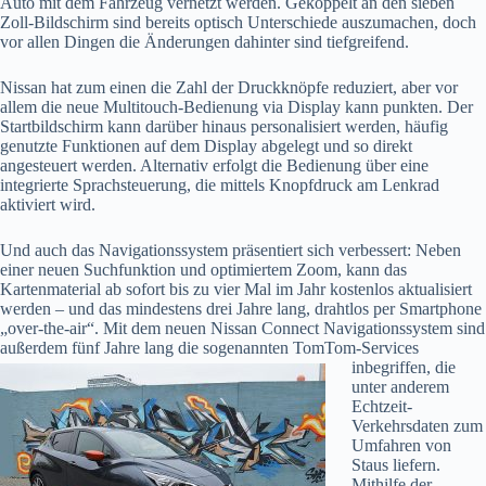
Auto mit dem Fahrzeug vernetzt werden. Gekoppelt an den sieben
Zoll-Bildschirm sind bereits optisch Unterschiede auszumachen, doch
vor allen Dingen die Änderungen dahinter sind tiefgreifend.
Nissan hat zum einen die Zahl der Druckknöpfe reduziert, aber vor
allem die neue Multitouch-Bedienung via Display kann punkten. Der
Startbildschirm kann darüber hinaus personalisiert werden, häufig
genutzte Funktionen auf dem Display abgelegt und so direkt
angesteuert werden. Alternativ erfolgt die Bedienung über eine
integrierte Sprachsteuerung, die mittels Knopfdruck am Lenkrad
aktiviert wird.
Und auch das Navigationssystem präsentiert sich verbessert: Neben
einer neuen Suchfunktion und optimiertem Zoom, kann das
Kartenmaterial ab sofort bis zu vier Mal im Jahr kostenlos aktualisiert
werden – und das mindestens drei Jahre lang, drahtlos per Smartphone
„over-the-air“. Mit dem neuen Nissan Connect Navigationssystem sind
außerdem fünf Jahre lang die sogenannten TomTom-
Services
inbegriffen, die
unter anderem
Echtzeit-
Verkehrsdaten zum
Umfahren von
Staus liefern.
Mithilfe der