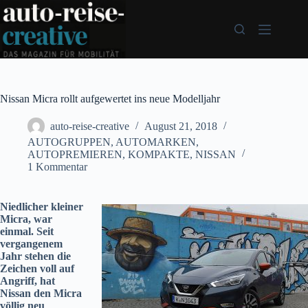
Zum
Inhalt
springen
Nissan Micra rollt aufgewertet ins neue Modelljahr
auto-reise-creative
August 21, 2018
AUTOGRUPPEN
,
AUTOMARKEN
,
AUTOPREMIEREN
,
KOMPAKTE
,
NISSAN
1 Kommentar
Niedlicher kleiner
Micra, war
einmal. Seit
vergangenem
Jahr stehen die
Zeichen voll auf
Angriff, hat
Nissan den Micra
völlig neu