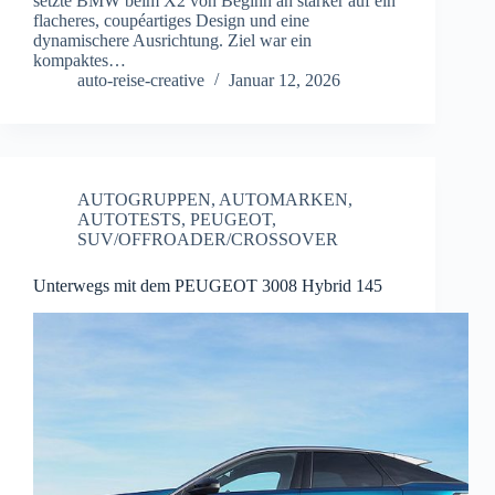
setzte BMW beim X2 von Beginn an stärker auf ein
flacheres, coupéartiges Design und eine
dynamischere Ausrichtung. Ziel war ein
kompaktes…
auto-reise-creative
Januar 12, 2026
AUTOGRUPPEN
,
AUTOMARKEN
,
AUTOTESTS
,
PEUGEOT
,
SUV/OFFROADER/CROSSOVER
Unterwegs mit dem PEUGEOT 3008 Hybrid 145