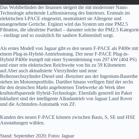
Das Wohlbefinden der Insassen steigert die mit modernster Nano-
Technologie arbeitende Luftionisierung des Interieurs. Erstmals im
elektrischen I-PACE eingesetzt, neutralisiert sie Allergene und
unangenehme Gerüche. Ergänzt wird das System um eine PM2.5
Filtration, die ultrafeine Partikel – darunter solche der PM2.5 Kategorie
– einfängt und so zusätzlich für saubere Kabinenluft sorgt.
Als erstes Modell von Jaguar gibt es den neuen F-PACE als P400e mit
einem Plug-in-Hybrid-Antriebsstrang. Der neue F-PACE Plug-in-
Hybrid P400e trumpft mit einer Systemleistung von 297 kW (404 PS)
und einer rein elektrischen Reichweite von bis zu 59 Kilometern
auf.Aber auch aktualisierte Vierzylinder und neue
Reihensechszylinder-Diesel und -Benziner aus der Ingenium-Baureihe
stehen im Motorenportfolio. Darüber hinaus verfügen fünf der sechs
für den deutschen Markt angebotenen Triebwerke ab Werk über
kraftstoffsparende Hybrid-Technologie. Ebenfalls generell im Paket
inkludiert sind der intelligente Allradantrieb von Jaguar Land Rover
und die Achtstufen-Automatik von ZF.
Kunden des neuen F-PACE können zwischen Basis, S, SE und HSE
Ausstattungen wählen.
Stand: September 2020; Fotos: Jaguar