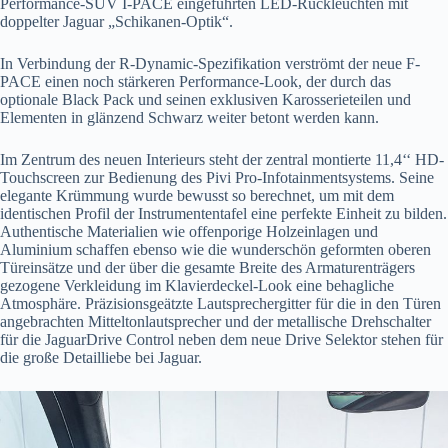
Performance-SUV I-PACE eingeführten LED-Rückleuchten mit
doppelter Jaguar „Schikanen-Optik“.
In Verbindung der R-Dynamic-Spezifikation verströmt der neue F-
PACE einen noch stärkeren Performance-Look, der durch das
optionale Black Pack und seinen exklusiven Karosserieteilen und
Elementen in glänzend Schwarz weiter betont werden kann.
Im Zentrum des neuen Interieurs steht der zentral montierte 11,4‘‘ HD-
Touchscreen zur Bedienung des Pivi Pro-Infotainmentsystems. Seine
elegante Krümmung wurde bewusst so berechnet, um mit dem
identischen Profil der Instrumententafel eine perfekte Einheit zu bilden.
Authentische Materialien wie offenporige Holzeinlagen und
Aluminium schaffen ebenso wie die wunderschön geformten oberen
Türeinsätze und der über die gesamte Breite des Armaturenträgers
gezogene Verkleidung im Klavierdeckel-Look eine behagliche
Atmosphäre. Präzisionsgeätzte Lautsprechergitter für die in den Türen
angebrachten Mitteltonlautsprecher und der metallische Drehschalter
für die JaguarDrive Control neben dem neue Drive Selektor stehen für
die große Detailliebe bei Jaguar.