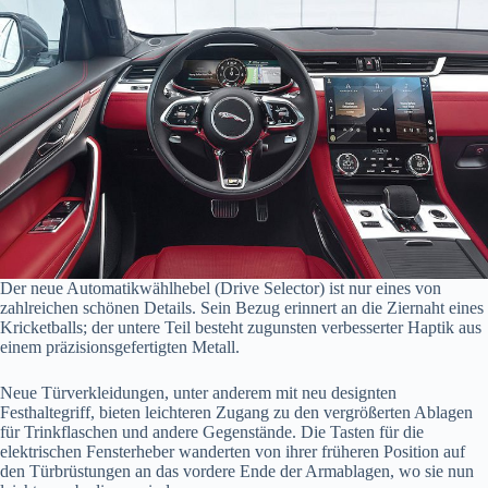
Der neue Automatikwählhebel (Drive Selector) ist nur eines von
zahlreichen schönen Details. Sein Bezug erinnert an die Ziernaht eines
Kricketballs; der untere Teil besteht zugunsten verbesserter Haptik aus
einem präzisionsgefertigten Metall.
Neue Türverkleidungen, unter anderem mit neu designten
Festhaltegriff, bieten leichteren Zugang zu den vergrößerten Ablagen
für Trinkflaschen und andere Gegenstände. Die Tasten für die
elektrischen Fensterheber wanderten von ihrer früheren Position auf
den Türbrüstungen an das vordere Ende der Armablagen, wo sie nun