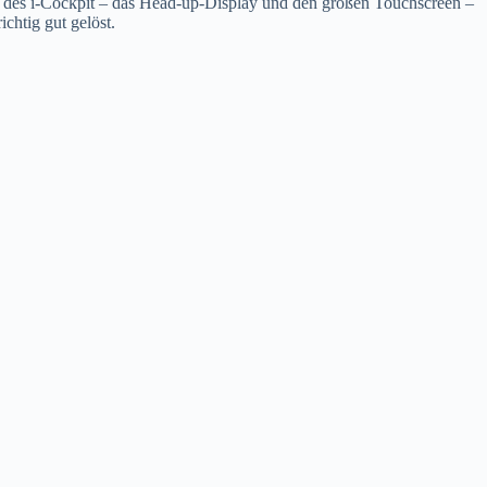
e des i-Cockpit – das Head-up-Display und den großen Touchscreen –
chtig gut gelöst.