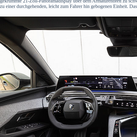
gekrümmte 21-Zoll-Panoramadisplay über dem Armaturenbrett zu schwe
zu einer durchgehenden, leicht zum Fahrer hin gebogenen Einheit. Das 