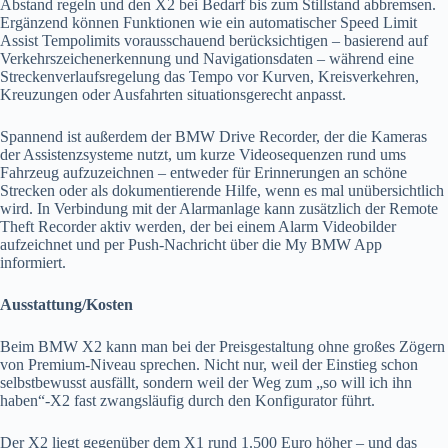
Abstand regeln und den X2 bei Bedarf bis zum Stillstand abbremsen.
Ergänzend können Funktionen wie ein automatischer Speed Limit
Assist Tempolimits vorausschauend berücksichtigen – basierend auf
Verkehrszeichenerkennung und Navigationsdaten – während eine
Streckenverlaufsregelung das Tempo vor Kurven, Kreisverkehren,
Kreuzungen oder Ausfahrten situationsgerecht anpasst.
Spannend ist außerdem der BMW Drive Recorder, der die Kameras
der Assistenzsysteme nutzt, um kurze Videosequenzen rund ums
Fahrzeug aufzuzeichnen – entweder für Erinnerungen an schöne
Strecken oder als dokumentierende Hilfe, wenn es mal unübersichtlich
wird. In Verbindung mit der Alarmanlage kann zusätzlich der Remote
Theft Recorder aktiv werden, der bei einem Alarm Videobilder
aufzeichnet und per Push-Nachricht über die My BMW App
informiert.
Ausstattung/Kosten
Beim BMW X2 kann man bei der Preisgestaltung ohne großes Zögern
von Premium-Niveau sprechen. Nicht nur, weil der Einstieg schon
selbstbewusst ausfällt, sondern weil der Weg zum „so will ich ihn
haben“-X2 fast zwangsläufig durch den Konfigurator führt.
Der X2 liegt gegenüber dem X1 rund 1.500 Euro höher – und das