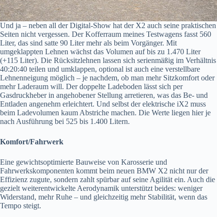
Und ja – neben all der Digital-Show hat der X2 auch seine praktischen
Seiten nicht vergessen. Der Kofferraum meines Testwagens fasst 560
Liter, das sind satte 90 Liter mehr als beim Vorgänger. Mit
umgeklappten Lehnen wächst das Volumen auf bis zu 1.470 Liter
(+115 Liter). Die Rücksitzlehnen lassen sich serienmäßig im Verhältnis
40:20:40 teilen und umklappen, optional ist auch eine verstellbare
Lehnenneigung möglich – je nachdem, ob man mehr Sitzkomfort oder
mehr Laderaum will. Der doppelte Ladeboden lässt sich per
Gasdruckheber in angehobener Stellung arretieren, was das Be- und
Entladen angenehm erleichtert. Und selbst der elektrische iX2 muss
beim Ladevolumen kaum Abstriche machen. Die Werte liegen hier je
nach Ausführung bei 525 bis 1.400 Litern.
Komfort/Fahrwerk
Eine gewichtsoptimierte Bauweise von Karosserie und
Fahrwerkskomponenten kommt beim neuen BMW X2 nicht nur der
Effizienz zugute, sondern zahlt spürbar auf seine Agilität ein. Auch die
gezielt weiterentwickelte Aerodynamik unterstützt beides: weniger
Widerstand, mehr Ruhe – und gleichzeitig mehr Stabilität, wenn das
Tempo steigt.