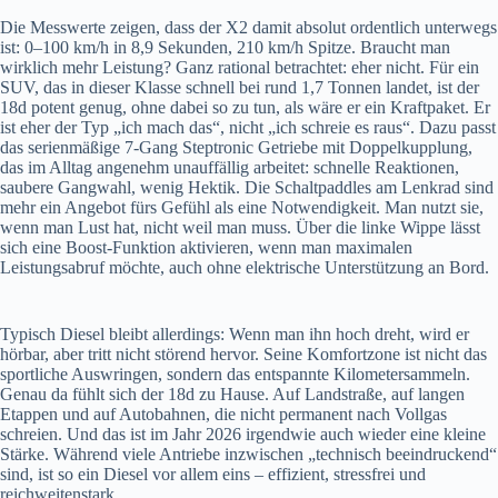
Die Messwerte zeigen, dass der X2 damit absolut ordentlich unterwegs
ist: 0–100 km/h in 8,9 Sekunden, 210 km/h Spitze. Braucht man
wirklich mehr Leistung? Ganz rational betrachtet: eher nicht. Für ein
SUV, das in dieser Klasse schnell bei rund 1,7 Tonnen landet, ist der
18d potent genug, ohne dabei so zu tun, als wäre er ein Kraftpaket. Er
ist eher der Typ „ich mach das“, nicht „ich schreie es raus“. Dazu passt
das serienmäßige 7-Gang Steptronic Getriebe mit Doppelkupplung,
das im Alltag angenehm unauffällig arbeitet: schnelle Reaktionen,
saubere Gangwahl, wenig Hektik. Die Schaltpaddles am Lenkrad sind
mehr ein Angebot fürs Gefühl als eine Notwendigkeit. Man nutzt sie,
wenn man Lust hat, nicht weil man muss. Über die linke Wippe lässt
sich eine Boost-Funktion aktivieren, wenn man maximalen
Leistungsabruf möchte, auch ohne elektrische Unterstützung an Bord.
Typisch Diesel bleibt allerdings: Wenn man ihn hoch dreht, wird er
hörbar, aber tritt nicht störend hervor. Seine Komfortzone ist nicht das
sportliche Auswringen, sondern das entspannte Kilometersammeln.
Genau da fühlt sich der 18d zu Hause. Auf Landstraße, auf langen
Etappen und auf Autobahnen, die nicht permanent nach Vollgas
schreien. Und das ist im Jahr 2026 irgendwie auch wieder eine kleine
Stärke. Während viele Antriebe inzwischen „technisch beeindruckend“
sind, ist so ein Diesel vor allem eins – effizient, stressfrei und
reichweitenstark.