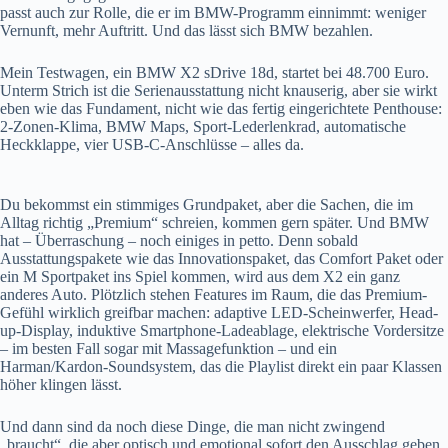
passt auch zur Rolle, die er im BMW-Programm einnimmt: weniger
Vernunft, mehr Auftritt. Und das lässt sich BMW bezahlen.
Mein Testwagen, ein BMW X2 sDrive 18d, startet bei 48.700 Euro.
Unterm Strich ist die Serienausstattung nicht knauserig, aber sie wirkt
eben wie das Fundament, nicht wie das fertig eingerichtete Penthouse:
2-Zonen-Klima, BMW Maps, Sport-Lederlenkrad, automatische
Heckklappe, vier USB-C-Anschlüsse – alles da.
Du bekommst ein stimmiges Grundpaket, aber die Sachen, die im
Alltag richtig „Premium“ schreien, kommen gern später. Und BMW
hat – Überraschung – noch einiges in petto. Denn sobald
Ausstattungspakete wie das Innovationspaket, das Comfort Paket oder
ein M Sportpaket ins Spiel kommen, wird aus dem X2 ein ganz
anderes Auto. Plötzlich stehen Features im Raum, die das Premium-
Gefühl wirklich greifbar machen: adaptive LED-Scheinwerfer, Head-
up-Display, induktive Smartphone-Ladeablage, elektrische Vordersitze
– im besten Fall sogar mit Massagefunktion – und ein
Harman/Kardon-Soundsystem, das die Playlist direkt ein paar Klassen
höher klingen lässt.
Und dann sind da noch diese Dinge, die man nicht zwingend
„braucht“, die aber optisch und emotional sofort den Ausschlag geben.