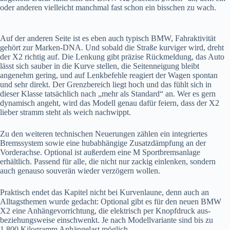
oder anderen vielleicht manchmal fast schon ein bisschen zu wach.
Auf der anderen Seite ist es eben auch typisch BMW, Fahraktivität
gehört zur Marken-DNA. Und sobald die Straße kurviger wird, dreht
der X2 richtig auf. Die Lenkung gibt präzise Rückmeldung, das Auto
lässt sich sauber in die Kurve stellen, die Seitenneigung bleibt
angenehm gering, und auf Lenkbefehle reagiert der Wagen spontan
und sehr direkt. Der Grenzbereich liegt hoch und das fühlt sich in
dieser Klasse tatsächlich nach „mehr als Standard“ an. Wer es gern
dynamisch angeht, wird das Modell genau dafür feiern, dass der X2
lieber stramm steht als weich nachwippt.
Zu den weiteren technischen Neuerungen zählen ein integriertes
Bremssystem sowie eine hubabhängige Zusatzdämpfung an der
Vorderachse. Optional ist außerdem eine M Sportbremsanlage
erhältlich. Passend für alle, die nicht nur zackig einlenken, sondern
auch genauso souverän wieder verzögern wollen.
Praktisch endet das Kapitel nicht bei Kurvenlaune, denn auch an
Alltagsthemen wurde gedacht: Optional gibt es für den neuen BMW
X2 eine Anhängevorrichtung, die elektrisch per Knopfdruck aus-
beziehungsweise einschwenkt. Je nach Modellvariante sind bis zu
1.800 Kilogramm Anhängelast möglich.