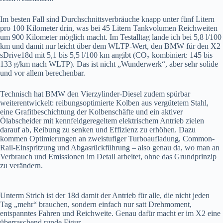
Im besten Fall sind Durchschnittsverbräuche knapp unter fünf Litern
pro 100 Kilometer drin, was bei 45 Litern Tankvolumen Reichweiten
um 900 Kilometer möglich macht. Im Testalltag lande ich bei 5,8 l/100
km und damit nur leicht über dem WLTP-Wert, den BMW für den X2
sDrive18d mit 5,1 bis 5,5 l/100 km angibt (CO₂ kombiniert: 145 bis
133 g/km nach WLTP). Das ist nicht „Wunderwerk“, aber sehr solide
und vor allem berechenbar.
Technisch hat BMW den Vierzylinder-Diesel zudem spürbar
weiterentwickelt: reibungsoptimierte Kolben aus vergütetem Stahl,
eine Grafitbeschichtung der Kolbenschäfte und ein aktiver
Ölabscheider mit kennfeldgeregeltem elektrischem Antrieb zielen
darauf ab, Reibung zu senken und Effizienz zu erhöhen. Dazu
kommen Optimierungen an zweistufiger Turboaufladung, Common-
Rail-Einspritzung und Abgasrückführung – also genau da, wo man an
Verbrauch und Emissionen im Detail arbeitet, ohne das Grundprinzip
zu verändern.
Unterm Strich ist der 18d damit der Antrieb für alle, die nicht jeden
Tag „mehr“ brauchen, sondern einfach nur satt Drehmoment,
entspanntes Fahren und Reichweite. Genau dafür macht er im X2 eine
überraschend runde Figur.