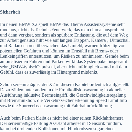
Sicherheit
Im neuen BMW X2 spielt BMW das Thema Assistenzsysteme sehr
rund aus, nicht als Technik-Feuerwerk, das man einmal ausprobiert
und dann vergisst, sondern als spürbare Entlastung, die auf dem Weg
zur Arbeit genauso hilft wie auf langen Etappen. Kamera-, Ultraschall-
und Radarsensoren überwachen das Umfeld, warnen frühzeitig vor
potenziellen Gefahren und können im Ernstfall mit Brems- oder
Lenkeingriffen unterstützen, um Risiken zu minimieren. Gerade beim
automatisierten Fahren und Parken wirkt das Systempaket insgesamt
sehr „BMW-typisch“: präsent, aber nicht aufdringlich – und mit dem
Gefühl, dass es zuverlässig im Hintergrund mitdenkt.
Schon serienmäßig ist der X2 in diesem Kapitel ordentlich aufgestellt.
Dazu zählen unter anderem die Frontkollisionswarnung in aktueller
Ausführung inklusive Bremseingriff, die Geschwindigkeitsregelung
mit Bremsfunktion, die Verkehrszeichenerkennung Speed Limit Info
sowie die Spurverlassenswarnung mit Fahrbahnrückführung.
Auch beim Parken bleibt es nicht bei einer reinen Rückfahrkamera.
Der serienmäßige Parking Assistant arbeitet mit Sensorik rundum,
kann bei drohenden Kollisionen mit Hindernissen sogar einen