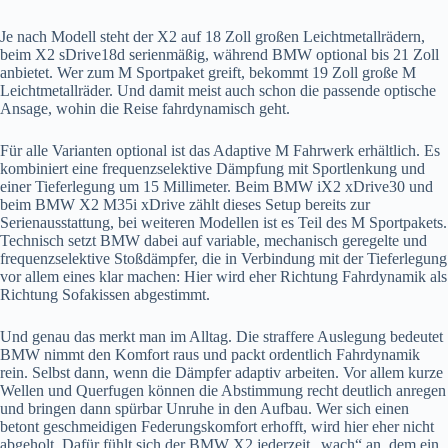
Je nach Modell steht der X2 auf 18 Zoll großen Leichtmetallrädern,
beim X2 sDrive18d serienmäßig, während BMW optional bis 21 Zoll
anbietet. Wer zum M Sportpaket greift, bekommt 19 Zoll große M
Leichtmetallräder. Und damit meist auch schon die passende optische
Ansage, wohin die Reise fahrdynamisch geht.
Für alle Varianten optional ist das Adaptive M Fahrwerk erhältlich. Es
kombiniert eine frequenzselektive Dämpfung mit Sportlenkung und
einer Tieferlegung um 15 Millimeter. Beim BMW iX2 xDrive30 und
beim BMW X2 M35i xDrive zählt dieses Setup bereits zur
Serienausstattung, bei weiteren Modellen ist es Teil des M Sportpakets.
Technisch setzt BMW dabei auf variable, mechanisch geregelte und
frequenzselektive Stoßdämpfer, die in Verbindung mit der Tieferlegung
vor allem eines klar machen: Hier wird eher Richtung Fahrdynamik als
Richtung Sofakissen abgestimmt.
Und genau das merkt man im Alltag. Die straffere Auslegung bedeutet
BMW nimmt den Komfort raus und packt ordentlich Fahrdynamik
rein. Selbst dann, wenn die Dämpfer adaptiv arbeiten. Vor allem kurze
Wellen und Querfugen können die Abstimmung recht deutlich anregen
und bringen dann spürbar Unruhe in den Aufbau. Wer sich einen
betont geschmeidigen Federungskomfort erhofft, wird hier eher nicht
abgeholt. Dafür fühlt sich der BMW X2 jederzeit „wach“ an, dem ein