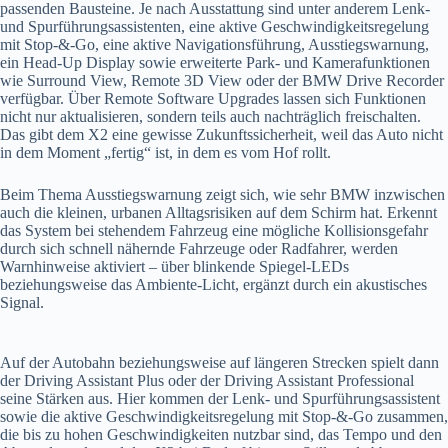
passenden Bausteine. Je nach Ausstattung sind unter anderem Lenk-
und Spurführungsassistenten, eine aktive Geschwindigkeitsregelung
mit Stop-&-Go, eine aktive Navigationsführung, Ausstiegswarnung,
ein Head-Up Display sowie erweiterte Park- und Kamerafunktionen
wie Surround View, Remote 3D View oder der BMW Drive Recorder
verfügbar. Über Remote Software Upgrades lassen sich Funktionen
nicht nur aktualisieren, sondern teils auch nachträglich freischalten.
Das gibt dem X2 eine gewisse Zukunftssicherheit, weil das Auto nicht
in dem Moment „fertig“ ist, in dem es vom Hof rollt.
Beim Thema Ausstiegswarnung zeigt sich, wie sehr BMW inzwischen
auch die kleinen, urbanen Alltagsrisiken auf dem Schirm hat. Erkennt
das System bei stehendem Fahrzeug eine mögliche Kollisionsgefahr
durch sich schnell nähernde Fahrzeuge oder Radfahrer, werden
Warnhinweise aktiviert – über blinkende Spiegel-LEDs
beziehungsweise das Ambiente-Licht, ergänzt durch ein akustisches
Signal.
Auf der Autobahn beziehungsweise auf längeren Strecken spielt dann
der Driving Assistant Plus oder der Driving Assistant Professional
seine Stärken aus. Hier kommen der Lenk- und Spurführungsassistent
sowie die aktive Geschwindigkeitsregelung mit Stop-&-Go zusammen,
die bis zu hohen Geschwindigkeiten nutzbar sind, das Tempo und den