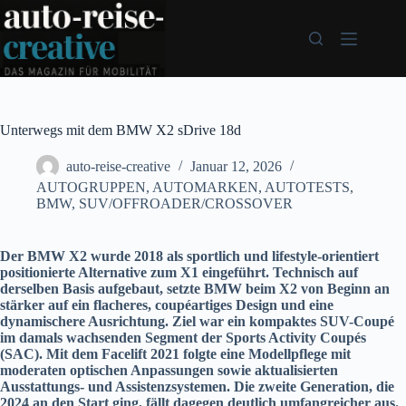
Zum
Inhalt
springen
Unterwegs mit dem BMW X2 sDrive 18d
auto-reise-creative
Januar 12, 2026
AUTOGRUPPEN
,
AUTOMARKEN
,
AUTOTESTS
,
BMW
,
SUV/OFFROADER/CROSSOVER
Der BMW X2 wurde 2018 als sportlich und lifestyle-orientiert
positionierte Alternative zum X1 eingeführt. Technisch auf
derselben Basis aufgebaut, setzte BMW beim X2 von Beginn an
stärker auf ein flacheres, coupéartiges Design und eine
dynamischere Ausrichtung. Ziel war ein kompaktes SUV-Coupé
im damals wachsenden Segment der Sports Activity Coupés
(SAC). Mit dem Facelift 2021 folgte eine Modellpflege mit
moderaten optischen Anpassungen sowie aktualisierten
Ausstattungs- und Assistenzsystemen. Die zweite Generation, die
2024 an den Start ging, fällt dagegen deutlich umfangreicher aus.