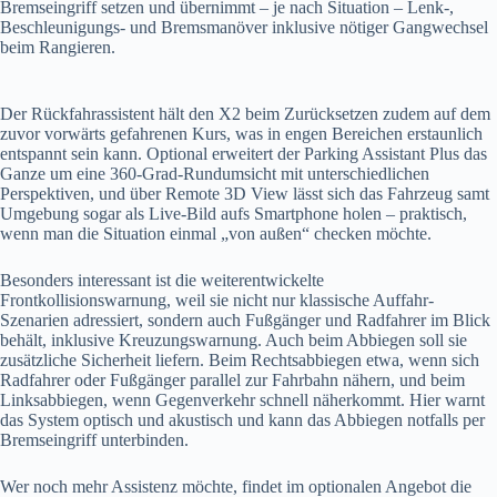
Bremseingriff setzen und übernimmt – je nach Situation – Lenk-,
Beschleunigungs- und Bremsmanöver inklusive nötiger Gangwechsel
beim Rangieren.
Der Rückfahrassistent hält den X2 beim Zurücksetzen zudem auf dem
zuvor vorwärts gefahrenen Kurs, was in engen Bereichen erstaunlich
entspannt sein kann. Optional erweitert der Parking Assistant Plus das
Ganze um eine 360-Grad-Rundumsicht mit unterschiedlichen
Perspektiven, und über Remote 3D View lässt sich das Fahrzeug samt
Umgebung sogar als Live-Bild aufs Smartphone holen – praktisch,
wenn man die Situation einmal „von außen“ checken möchte.
Besonders interessant ist die weiterentwickelte
Frontkollisionswarnung, weil sie nicht nur klassische Auffahr-
Szenarien adressiert, sondern auch Fußgänger und Radfahrer im Blick
behält, inklusive Kreuzungswarnung. Auch beim Abbiegen soll sie
zusätzliche Sicherheit liefern. Beim Rechtsabbiegen etwa, wenn sich
Radfahrer oder Fußgänger parallel zur Fahrbahn nähern, und beim
Linksabbiegen, wenn Gegenverkehr schnell näherkommt. Hier warnt
das System optisch und akustisch und kann das Abbiegen notfalls per
Bremseingriff unterbinden.
Wer noch mehr Assistenz möchte, findet im optionalen Angebot die