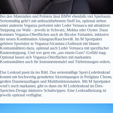
Bei den Materialien und Polstern lässt BMW ebenfalls viel Spielraum.
Serienmäßig geht’s mit anthrazitfarbenem Stoff los, optional stehen
unter anderem Veganza perforiert oder Leder Vernasca mit attraktiver
Steppung zur Wahl – jeweils in Schwarz, Mokka oder Oyster. Dazu
kommen Veganza-Oberflächen auch als Bicolor-Varianten, inklusive
der neuen Kombination Atlasgrau/Rauchweiß. Im M Sportpaket
gehören Sportsitze in Veganza/Alcantara (Anthrazit mit blauen
Kontrastnähten) dazu, optional auch Leder Vernasca mit spezifischer
Rautensteppung. Und wer gern ein „aus einem Guss“-Gefühl mag:
Optional lassen sich Veganza-Oberflächen mit markanten
Kontrastnähten auch für Instrumententafel und Türbrüstungen ordern.
Das Lenkrad passt da ins Bild. Das serienmäßige Sport-Lederlenkrad
kommt mit hochwertig gestalteten Akzentspangen in Perlglanz Chrom,
großen Daumenauflagen und Multifunktionstasten. Mit M Sportpaket
wird’s noch markanter, gibt es dann ein M Lederlenkrad im Drei-
Speichen-Design inklusive Schaltwippen. Eine Lenkradheizung ist
jeweils optional verfügbar.