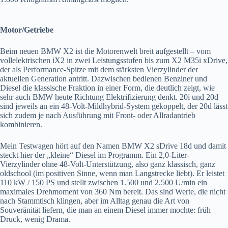
Motor/Getriebe
Beim neuen BMW X2 ist die Motorenwelt breit aufgestellt – vom
vollelektrischen iX2 in zwei Leistungsstufen bis zum X2 M35i xDrive,
der als Performance-Spitze mit dem stärksten Vierzylinder der
aktuellen Generation antritt. Dazwischen bedienen Benziner und
Diesel die klassische Fraktion in einer Form, die deutlich zeigt, wie
sehr auch BMW heute Richtung Elektrifizierung denkt. 20i und 20d
sind jeweils an ein 48-Volt-Mildhybrid-System gekoppelt, der 20d lässt
sich zudem je nach Ausführung mit Front- oder Allradantrieb
kombinieren.
Mein Testwagen hört auf den Namen BMW X2 sDrive 18d und damit
steckt hier der „kleine“ Diesel im Programm. Ein 2,0-Liter-
Vierzylinder ohne 48-Volt-Unterstützung, also ganz klassisch, ganz
oldschool (im positiven Sinne, wenn man Langstrecke liebt). Er leistet
110 kW / 150 PS und stellt zwischen 1.500 und 2.500 U/min ein
maximales Drehmoment von 360 Nm bereit. Das sind Werte, die nicht
nach Stammtisch klingen, aber im Alltag genau die Art von
Souveränität liefern, die man an einem Diesel immer mochte: früh
Druck, wenig Drama.