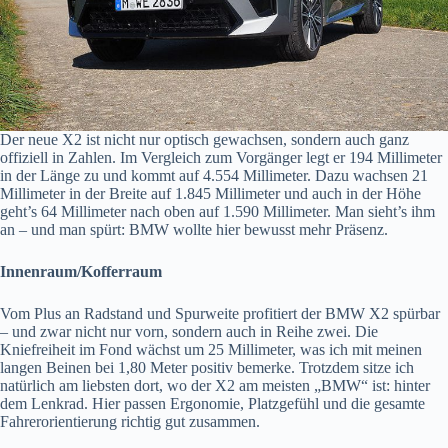
Der neue X2 ist nicht nur optisch gewachsen, sondern auch ganz
offiziell in Zahlen. Im Vergleich zum Vorgänger legt er 194 Millimeter
in der Länge zu und kommt auf 4.554 Millimeter. Dazu wachsen 21
Millimeter in der Breite auf 1.845 Millimeter und auch in der Höhe
geht’s 64 Millimeter nach oben auf 1.590 Millimeter. Man sieht’s ihm
an – und man spürt: BMW wollte hier bewusst mehr Präsenz.
Innenraum/Kofferraum
Vom Plus an Radstand und Spurweite profitiert der BMW X2 spürbar
– und zwar nicht nur vorn, sondern auch in Reihe zwei. Die
Kniefreiheit im Fond wächst um 25 Millimeter, was ich mit meinen
langen Beinen bei 1,80 Meter positiv bemerke. Trotzdem sitze ich
natürlich am liebsten dort, wo der X2 am meisten „BMW“ ist: hinter
dem Lenkrad. Hier passen Ergonomie, Platzgefühl und die gesamte
Fahrerorientierung richtig gut zusammen.