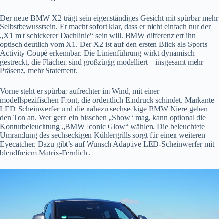
Der neue BMW X2 trägt sein eigenständiges Gesicht mit spürbar mehr
Selbstbewusstsein. Er macht sofort klar, dass er nicht einfach nur der
„X1 mit schickerer Dachlinie“ sein will. BMW differenziert ihn
optisch deutlich vom X1. Der X2 ist auf den ersten Blick als Sports
Activity Coupé erkennbar. Die Linienführung wirkt dynamisch
gestreckt, die Flächen sind großzügig modelliert – insgesamt mehr
Präsenz, mehr Statement.
Vorne steht er spürbar aufrechter im Wind, mit einer
modellspezifischen Front, die ordentlich Eindruck schindet. Markante
LED-Scheinwerfer und die nahezu sechseckige BMW Niere geben
den Ton an. Wer gern ein bisschen „Show“ mag, kann optional die
Konturbeleuchtung „BMW Iconic Glow“ wählen. Die beleuchtete
Umrandung des sechseckigen Kühlergrills sorgt für einen weiteren
Eyecatcher. Dazu gibt’s auf Wunsch Adaptive LED-Scheinwerfer mit
blendfreiem Matrix-Fernlicht.