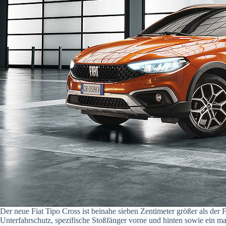
Der neue Fiat Tipo Cross ist beinahe sieben Zentimeter größer als der 
Unterfahrschutz, spezifische Stoßfänger vorne und hinten sowie ein m