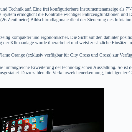
und Technik auf. Eine frei konfigurierbare Instrumentenanzeige als 7″
liche System ermöglicht die Kontrolle wichtiger Fahrzeugfunktionen u
(26 Zentimeter) Bildschirmdiagonale dient der Steuerung des Infotai
eichzeitig kompakter und ergonomischer. Die Sicht auf den dahinter pos
 der Klimaanlage wurde überarbeitet und weist zusätzliche Einsätze 
g Flame Orange (exklusiv verfügbar für City Cross und Cross) zur Verf
e umfangreiche Erweiterung der technologischen Ausstattung. So ist der
estattet. Dazu zählen die Verkehrszeichenerkennung, Intelligenter Ges