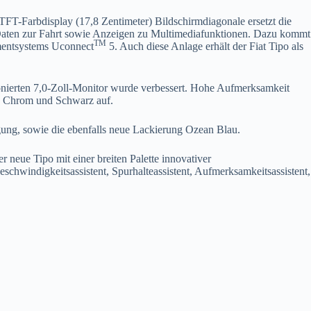
-TFT-Farbdisplay (17,8 Zentimeter) Bildschirmdiagonale ersetzt die
nd Daten zur Fahrt sowie Anzeigen zu Multimediafunktionen. Dazu kommt
TM
nmentsystems Uconnect
5. Auch diese Anlage erhält der Fiat Tipo als
itionierten 7,0-Zoll-Monitor wurde verbessert. Hohe Aufmerksamkeit
in Chrom und Schwarz auf.
ügung, sowie die ebenfalls neue Lackierung Ozean Blau.
 neue Tipo mit einer breiten Palette innovativer
chwindigkeitsassistent, Spurhalteassistent, Aufmerksamkeitsassistent,