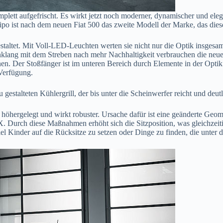
plett aufgefrischt. Es wirkt jetzt noch moderner, dynamischer und ele
Tipo ist nach dem neuen Fiat 500 das zweite Modell der Marke, das di
taltet. Mit Voll-LED-Leuchten werten sie nicht nur die Optik insgesa
m Einklang mit dem Streben nach mehr Nachhaltigkeit verbrauchen die 
en. Der Stoßfänger ist im unteren Bereich durch Elemente in der Opti
 Verfügung.
 gestalteten Kühlergrill, der bis unter die Scheinwerfer reicht und deut
r höhergelegt und wirkt robuster. Ursache dafür ist eine geänderte Ge
. Durch diese Maßnahmen erhöht sich die Sitzposition, was gleichzeiti
l Kinder auf die Rücksitze zu setzen oder Dinge zu finden, die unter d