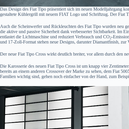
Das Design des Fiat Tipo präsentiert sich im neuen Modelljahrgang kom
gestaltete Kühlergrill mit neuem FIAT Logo und Schriftzug. Der Fiat 
Auch die Scheinwerfer und Rückleuchten des Fiat Tipo wurden neu ges
die aktive und passive Sicherheit dank verbesserter Sichtbarkeit. I
entlastet die Lichtmaschine und reduziert Verbrauch und CO
-Emission
2
und 17-Zoll-Format stehen neue Designs, darunter Diamantfinish, zur
Der neue Fiat Tipo Cross wirkt deutlich breiter, vor allem durch den neu
Die Karosserie des neuen Fiat Tipo Cross ist um knapp vier Zentimete
bereits an einem anderen Crossover der Marke zu sehen, dem Fiat 500X
Familien wichtig sind, gehen noch einfacher von der Hand, zum Beispie