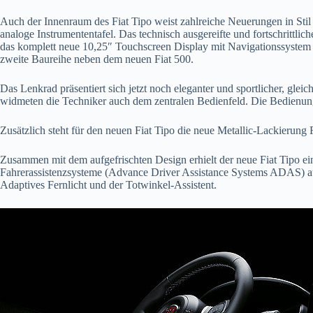
Auch der Innenraum des Fiat Tipo weist zahlreiche Neuerungen in Stil 
analoge Instrumententafel. Das technisch ausgereifte und fortschritt
das komplett neue 10,25″ Touchscreen Display mit Navigationssystem 
zweite Baureihe neben dem neuen Fiat 500.
Das Lenkrad präsentiert sich jetzt noch eleganter und sportlicher, gl
widmeten die Techniker auch dem zentralen Bedienfeld. Die Bedienung
Zusätzlich steht für den neuen Fiat Tipo die neue Metallic-Lackierun
Zusammen mit dem aufgefrischten Design erhielt der neue Fiat Tipo ein
Fahrerassistenzsysteme (Advance Driver Assistance Systems ADAS) ausg
Adaptives Fernlicht und der Totwinkel-Assistent.