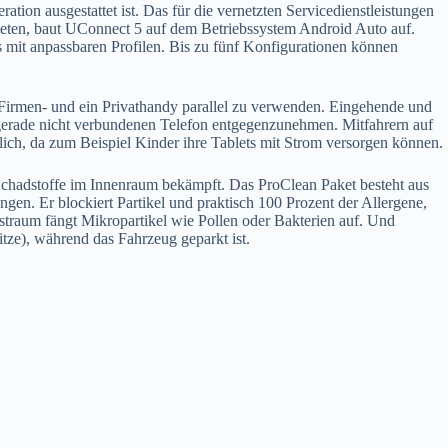
ion ausgestattet ist. Das für die vernetzten Servicedienstleistungen
ieten, baut UConnect 5 auf dem Betriebssystem Android Auto auf.
mit anpassbaren Profilen. Bis zu fünf Konfigurationen können
Firmen- und ein Privathandy parallel zu verwenden. Eingehende und
 gerade nicht verbundenen Telefon entgegenzunehmen. Mitfahrern auf
zlich, da zum Beispiel Kinder ihre Tablets mit Strom versorgen können.
chadstoffe im Innenraum bekämpft. Das ProClean Paket besteht aus
ngen. Er blockiert Partikel und praktisch 100 Prozent der Allergene,
astraum fängt Mikropartikel wie Pollen oder Bakterien auf. Und
tze), während das Fahrzeug geparkt ist.