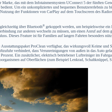
r Marke, das mit dem Infotainmentsystem UConnect 5 der fünften Generat
m bedient. Um ein unkompliziertes und bequemes Benutzererlebnis zu b
 Nutzung der Funktionen von CarPlay auf dem Touchscreen des Radios 
®
leichzeitig über Bluetooth
gekoppelt werden, um beispielsweise ein 
r Verbindung zur anderen wechseln zu müssen, um einen Anruf auf dem
luss. Dieses Feature ist für Familien auf langen Fahrten besonders nüt
 Ausstattungspaket ProClean verfügbar, das wirkungsvoll Keime und S
uftzufuhr verhindert, dass Verunreinigungen von außen in das Auto gela
ozent. Ein zusätzlicher, elektrisch betriebener Luftreiniger im Fahrg
oorganismen auf Oberflächen (zum Beispiel Lenkrad, Schaltknüppel, Si