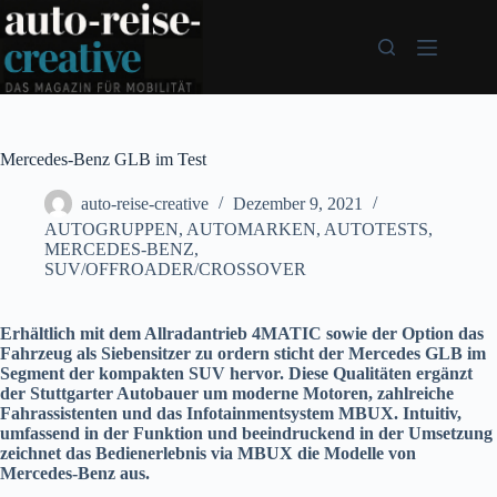
Zum
Inhalt
springen
Mercedes-Benz GLB im Test
auto-reise-creative
Dezember 9, 2021
AUTOGRUPPEN
,
AUTOMARKEN
,
AUTOTESTS
,
MERCEDES-BENZ
,
SUV/OFFROADER/CROSSOVER
Erhältlich mit dem Allradantrieb 4MATIC sowie der
Option das
Fahrzeug als
Siebensitzer
zu ordern
sticht der Mercedes GLB im
Segment
der kompakten SUV
hervor.
D
iese Qualitäten
ergänzt
der Stuttgarter Autobauer um
moderne Motoren, zahlreiche
Fahrassistenten und
das Infotainmentsystem
MBUX.
I
ntuitiv,
umfassend
in der Funktion
und beeindruckend in der Umsetzung
zeichnet das Bedienerlebnis via MBUX die Modelle von
Mercedes-Benz aus.