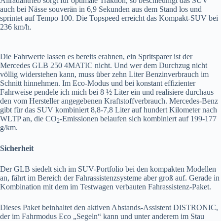
Allradantrieb sorgt für optimale Traktion, so beschleunigt das SUV
auch bei Nässe souverän in 6,9 Sekunden aus dem Stand los und
sprintet auf Tempo 100. Die Topspeed erreicht das Kompakt-SUV bei
236 km/h.
Die Fahrwerte lassen es bereits erahnen, ein Spritsparer ist der
Mercedes GLB 250 4MATIC nicht. Und wer dem Durchzug nicht
völlig widerstehen kann, muss über zehn Liter Benzinverbrauch im
Schnitt hinnehmen. Im Eco-Modus und bei konstant effizienter
Fahrweise pendele ich mich bei 8 ½ Liter ein und realisiere durchaus
den vom Hersteller angegebenen Kraftstoffverbrauch. Mercedes-Benz
gibt für das SUV kombiniert 8,8-7,8 Liter auf hundert Kilometer nach
WLTP an, die CO
-Emissionen belaufen sich kombiniert auf 199-177
2
g/km.
Sicherheit
Der GLB siedelt sich im SUV-Portfolio bei den kompakten Modellen
an, fährt im Bereich der Fahrassistenzsysteme aber groß auf. Gerade in
Kombination mit dem im Testwagen verbauten Fahrassistenz-Paket.
Dieses Paket beinhaltet den aktiven Abstands-Assistent DISTRONIC,
der im Fahrmodus Eco „Segeln“ kann und unter anderem im Stau