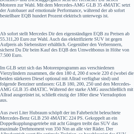
Motoren zur Wahl. Mit dem Mercedes-AMG GLB 35 4MATIC setzt
der Autobauer auf emotionale Performance, während der ab sofort
bestellbare EQB hundert Prozent elektrisch unterwegs ist.
Ab sofort stellt Mercedes Dir den eigenständigen EQB zu Preisen ab
55.311,20 Euro
zur Wahl. Auch das elektrifizierte SUV ist gegen
Aufpreis als Siebensitzer erhältlich. Gegenüber den Verbrennern,
sicherst Du Dir beim Kauf des EQB den Umweltbonus in Höhe von
7.500 Euro.
Im GLB setzt sich das Motorenprogramm aus verschiedenen
Vierzylindern zusammen, die den 180 d, 200 d sowie 220 d (wobei die
beiden stärkeren Diesel optional mit Allrad verfügbar sind) und
folgende Benziner umfassen: GLB 180, 200, 250 und den Mercedes-
AMG GLB 35 4MATIC. Während der starke AMG ausschließlich mit
Allrad ausgerüstet ist, schließt einzig der 180er diese Vierradoption
aus.
Aus zwei Liter Hubraum schöpft der im Fahrbericht beleuchtete
Mercedes-Benz GLB 250 4MATIC 224 PS. Gekoppelt an ein
Doppelkupplungsgetriebe mit acht Gängen treibt das SUV das
maximale Drehmoment von 350 Nm an alle vier Räder. Der