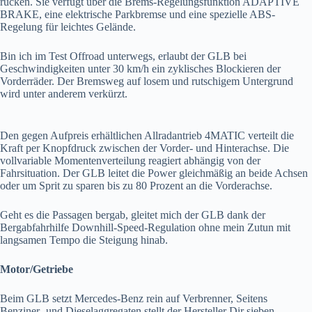
rücken. Sie verfügt über die Brems-Regelungsfunktion ADAPTIVE
BRAKE, eine elektrische Parkbremse und eine spezielle ABS-
Regelung für leichtes Gelände.
Bin ich im Test Offroad unterwegs, erlaubt der GLB bei
Geschwindigkeiten unter 30 km/h ein zyklisches Blockieren der
Vorderräder. Der Bremsweg auf losem und rutschigem Untergrund
wird unter anderem verkürzt.
Den gegen Aufpreis erhältlichen Allradantrieb 4MATIC verteilt die
Kraft per Knopfdruck zwischen der Vorder- und Hinterachse. Die
vollvariable Momentenverteilung reagiert abhängig von der
Fahrsituation. Der GLB leitet die Power gleichmäßig an beide Achsen
oder um Sprit zu sparen bis zu 80 Prozent an die Vorderachse.
Geht es die Passagen bergab, gleitet mich der GLB dank der
Bergabfahrhilfe Downhill-Speed-Regulation ohne mein Zutun mit
langsamen Tempo die Steigung hinab.
Motor/Getriebe
Beim GLB setzt Mercedes-Benz rein auf Verbrenner, Seitens
Benziner- und Dieselaggregaten stellt der Hersteller Dir sieben