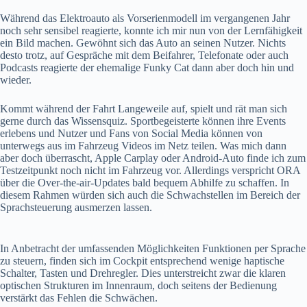
Während das Elektroauto als Vorserienmodell im vergangenen Jahr
noch sehr sensibel reagierte, konnte ich mir nun von der Lernfähigkeit
ein Bild machen. Gewöhnt sich das Auto an seinen Nutzer. Nichts
desto trotz, auf Gespräche mit dem Beifahrer, Telefonate oder auch
Podcasts reagierte der ehemalige Funky Cat dann aber doch hin und
wieder.
Kommt während der Fahrt Langeweile auf, spielt und rät man sich
gerne durch das Wissensquiz. Sportbegeisterte können ihre Events
erlebens und Nutzer und Fans von Social Media können von
unterwegs aus im Fahrzeug Videos im Netz teilen. Was mich dann
aber doch überrascht, Apple Carplay oder Android-Auto finde ich zum
Testzeitpunkt noch nicht im Fahrzeug vor. Allerdings verspricht ORA
über die Over-the-air-Updates bald bequem Abhilfe zu schaffen. In
diesem Rahmen würden sich auch die Schwachstellen im Bereich der
Sprachsteuerung ausmerzen lassen.
In Anbetracht der umfassenden Möglichkeiten Funktionen per Sprache
zu steuern, finden sich im Cockpit entsprechend wenige haptische
Schalter, Tasten und Drehregler. Dies unterstreicht zwar die klaren
optischen Strukturen im Innenraum, doch seitens der Bedienung
verstärkt das Fehlen die Schwächen.