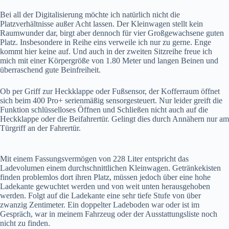
Bei all der Digitalisierung möchte ich natürlich nicht die
Platzverhältnisse außer Acht lassen. Der Kleinwagen stellt kein
Raumwunder dar, birgt aber dennoch für vier Großgewachsene guten
Platz. Insbesondere in Reihe eins verweile ich nur zu gerne. Enge
kommt hier keine auf. Und auch in der zweiten Sitzreihe freue ich
mich mit einer Körpergröße von 1.80 Meter und langen Beinen und
überraschend gute Beinfreiheit.
Ob per Griff zur Heckklappe oder Fußsensor, der Kofferraum öffnet
sich beim 400 Pro+ serienmäßig sensorgesteuert. Nur leider greift die
Funktion schlüsselloses Öffnen und Schließen nicht auch auf die
Heckklappe oder die Beifahrertür. Gelingt dies durch Annähern nur am
Türgriff an der Fahrertür.
Mit einem Fassungsvermögen von 228 Liter entspricht das
Ladevolumen einem durchschnittlichen Kleinwagen. Getränkekisten
finden problemlos dort ihren Platz, müssen jedoch über eine hohe
Ladekante gewuchtet werden und von weit unten herausgehoben
werden. Folgt auf die Ladekante eine sehr tiefe Stufe von über
zwanzig Zentimeter. Ein doppelter Ladeboden war oder ist im
Gespräch, war in meinem Fahrzeug oder der Ausstattungsliste noch
nicht zu finden.