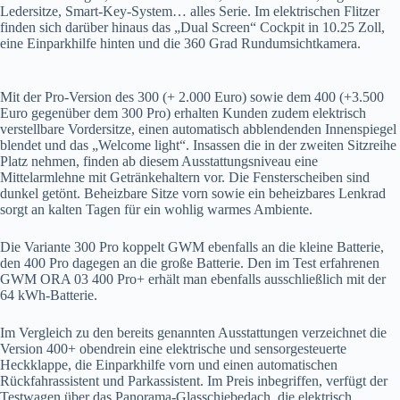
Ledersitze, Smart-Key-System… alles Serie. Im elektrischen Flitzer
finden sich darüber hinaus das „Dual Screen“ Cockpit in 10.25 Zoll,
eine Einparkhilfe hinten und die 360 Grad Rundumsichtkamera.
Mit der Pro-Version des 300 (+ 2.000 Euro) sowie dem 400 (+3.500
Euro gegenüber dem 300 Pro) erhalten Kunden zudem elektrisch
verstellbare Vordersitze, einen automatisch abblendenden Innenspiegel
blendet und das „Welcome light“. Insassen die in der zweiten Sitzreihe
Platz nehmen, finden ab diesem Ausstattungsniveau eine
Mittelarmlehne mit Getränkehaltern vor. Die Fensterscheiben sind
dunkel getönt. Beheizbare Sitze vorn sowie ein beheizbares Lenkrad
sorgt an kalten Tagen für ein wohlig warmes Ambiente.
Die Variante 300 Pro koppelt GWM ebenfalls an die kleine Batterie,
den 400 Pro dagegen an die große Batterie. Den im Test erfahrenen
GWM ORA 03 400 Pro+ erhält man ebenfalls ausschließlich mit der
64 kWh-Batterie.
Im Vergleich zu den bereits genannten Ausstattungen verzeichnet die
Version 400+ obendrein eine elektrische und sensorgesteuerte
Heckklappe, die Einparkhilfe vorn und einen automatischen
Rückfahrassistent und Parkassistent. Im Preis inbegriffen, verfügt der
Testwagen über das Panorama-Glasschiebedach, die elektrisch