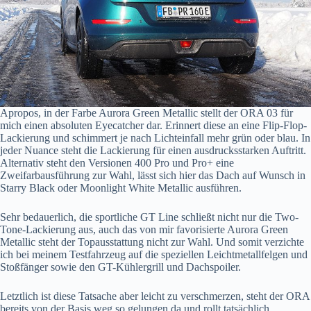
Apropos, in der Farbe Aurora Green Metallic stellt der ORA 03 für
mich einen absoluten Eyecatcher dar. Erinnert diese an eine Flip-Flop-
Lackierung und schimmert je nach Lichteinfall mehr grün oder blau. In
jeder Nuance steht die Lackierung für einen ausdrucksstarken Auftritt.
Alternativ steht den Versionen 400 Pro und Pro+ eine
Zweifarbausführung zur Wahl, lässt sich hier das Dach auf Wunsch in
Starry Black oder Moonlight White Metallic ausführen.
Sehr bedauerlich, die sportliche GT Line schließt nicht nur die Two-
Tone-Lackierung aus, auch das von mir favorisierte Aurora Green
Metallic steht der Topausstattung nicht zur Wahl. Und somit verzichte
ich bei meinem Testfahrzeug auf die speziellen Leichtmetallfelgen und
Stoßfänger sowie den GT-Kühlergrill und Dachspoiler.
Letztlich ist diese Tatsache aber leicht zu verschmerzen, steht der ORA
bereits von der Basis weg so gelungen da und rollt tatsächlich