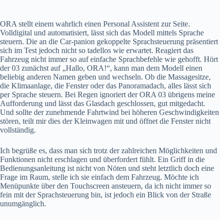
ORA stellt einem wahrlich einen Personal Assistent zur Seite.
Volldigital und automatisiert, lässt sich das Modell mittels Sprache
steuern. Die an die Car-panion gekoppelte Sprachsteuerung präsentiert
sich im Test jedoch nicht so tadellos wie erwartet. Reagiert das
Fahrzeug nicht immer so auf einfache Sprachbefehle wie gehofft. Hört
der 03 zunächst auf „Hallo, ORA!“, kann man dem Modell einen
beliebig anderen Namen geben und wechseln. Ob die Massagesitze,
die Klimaanlage, die Fenster oder das Panoramadach, alles lässt sich
per Sprache steuern. Bei Regen ignoriert der ORA 03 übrigens meine
Aufforderung und lässt das Glasdach geschlossen, gut mitgedacht.
Und sollte der zunehmende Fahrtwind bei höheren Geschwindigkeiten
stören, teilt mir dies der Kleinwagen mit und öffnet die Fenster nicht
vollständig.
Ich begrüße es, dass man sich trotz der zahlreichen Möglichkeiten und
Funktionen nicht erschlagen und überfordert fühlt. Ein Griff in die
Bedienungsanleitung ist nicht von Nöten und steht letztlich doch eine
Frage im Raum, stelle ich sie einfach dem Fahrzeug. Möchte ich
Menüpunkte über den Touchscreen ansteuern, da ich nicht immer so
fein mit der Sprachsteuerung bin, ist jedoch ein Blick von der Straße
unumgänglich.