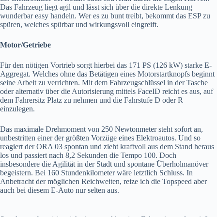
Das Fahrzeug liegt agil und lässt sich über die direkte Lenkung
wunderbar easy handeln. Wer es zu bunt treibt, bekommt das ESP zu
spüren, welches spürbar und wirkungsvoll eingreift.
Motor/Getriebe
Für den nötigen Vortrieb sorgt hierbei das 171 PS (126 kW) starke E-
Aggregat. Welches ohne das Betätigen eines Motorstartknopfs beginnt
seine Arbeit zu verrichten. Mit dem Fahrzeugschlüssel in der Tasche
oder alternativ über die Autorisierung mittels FaceID reicht es aus, auf
dem Fahrersitz Platz zu nehmen und die Fahrstufe D oder R
einzulegen.
Das maximale Drehmoment von 250 Newtonmeter steht sofort an,
unbestritten einer der größten Vorzüge eines Elektroautos. Und so
reagiert der ORA 03 spontan und zieht kraftvoll aus dem Stand heraus
los und passiert nach 8,2 Sekunden die Tempo 100. Doch
insbesondere die Agilität in der Stadt und spontane Überholmanöver
begeistern. Bei 160 Stundenkilometer wäre letztlich Schluss. In
Anbetracht der möglichen Reichweiten, reize ich die Topspeed aber
auch bei diesem E-Auto nur selten aus.