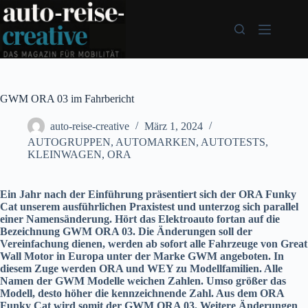
Zum
Inhalt
springen
GWM ORA 03 im Fahrbericht
auto-reise-creative
März 1, 2024
AUTOGRUPPEN
,
AUTOMARKEN
,
AUTOTESTS
,
KLEINWAGEN
,
ORA
Ein Jahr nach der Einführung präsentiert sich der ORA Funky
Cat unserem ausführlichen Praxistest und unterzog sich parallel
einer Namensänderung. Hört das Elektroauto fortan auf die
Bezeichnung GWM ORA 03. Die Änderungen soll der
Vereinfachung dienen, werden ab sofort alle Fahrzeuge von Great
Wall Motor in Europa unter der Marke GWM angeboten. In
diesem Zuge werden ORA und WEY zu Modellfamilien. Alle
Namen der GWM Modelle weichen Zahlen. Umso größer das
Modell, desto höher die kennzeichnende Zahl. Aus dem ORA
Funky Cat wird somit der GWM ORA 03. Weitere Änderungen