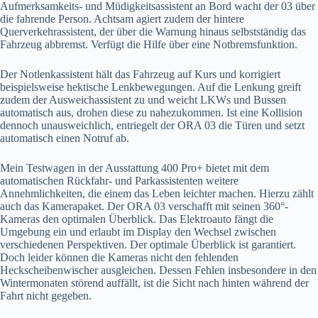
Aufmerksamkeits- und Müdigkeitsassistent an Bord wacht der 03 über
die fahrende Person. Achtsam agiert zudem der hintere
Querverkehrassistent, der über die Warnung hinaus selbstständig das
Fahrzeug abbremst. Verfügt die Hilfe über eine Notbremsfunktion.
Der Notlenkassistent hält das Fahrzeug auf Kurs und korrigiert
beispielsweise hektische Lenkbewegungen. Auf die Lenkung greift
zudem der Ausweichassistent zu und weicht LKWs und Bussen
automatisch aus, drohen diese zu nahezukommen. Ist eine Kollision
dennoch unausweichlich, entriegelt der ORA 03 die Türen und setzt
automatisch einen Notruf ab.
Mein Testwagen in der Ausstattung 400 Pro+ bietet mit dem
automatischen Rückfahr- und Parkassistenten weitere
Annehmlichkeiten, die einem das Leben leichter machen. Hierzu zählt
auch das Kamerapaket. Der ORA 03 verschafft mit seinen 360°-
Kameras den optimalen Überblick. Das Elektroauto fängt die
Umgebung ein und erlaubt im Display den Wechsel zwischen
verschiedenen Perspektiven. Der optimale Überblick ist garantiert.
Doch leider können die Kameras nicht den fehlenden
Heckscheibenwischer ausgleichen. Dessen Fehlen insbesondere in den
Wintermonaten störend auffällt, ist die Sicht nach hinten während der
Fahrt nicht gegeben.