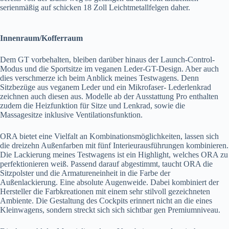
serienmäßig auf schicken 18 Zoll Leichtmetallfelgen daher.
Innenraum/Kofferraum
Dem GT vorbehalten, bleiben darüber hinaus der Launch-Control-
Modus und die Sportsitze im veganen Leder-GT-Design. Aber auch
dies verschmerze ich beim Anblick meines Testwagens. Denn
Sitzbezüge aus veganem Leder und ein Mikrofaser- Lederlenkrad
zeichnen auch diesen aus. Modelle ab der Ausstattung Pro enthalten
zudem die Heizfunktion für Sitze und Lenkrad, sowie die
Massagesitze inklusive Ventilationsfunktion.
ORA bietet eine Vielfalt an Kombinationsmöglichkeiten, lassen sich
die dreizehn Außenfarben mit fünf Interieurausführungen kombinieren.
Die Lackierung meines Testwagens ist ein Highlight, welches ORA zu
perfektionieren weiß. Passend darauf abgestimmt, taucht ORA die
Sitzpolster und die Armatureneinheit in die Farbe der
Außenlackierung. Eine absolute Augenweide. Dabei kombiniert der
Hersteller die Farbkreationen mit einem sehr stilvoll gezeichneten
Ambiente. Die Gestaltung des Cockpits erinnert nicht an die eines
Kleinwagens, sondern streckt sich sich sichtbar gen Premiumniveau.