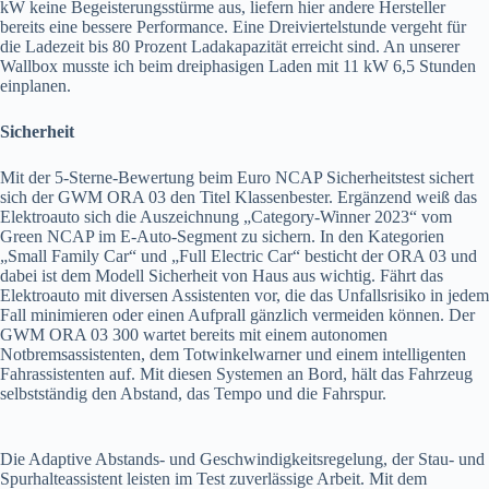
kW keine Begeisterungsstürme aus, liefern hier andere Hersteller
bereits eine bessere Performance. Eine Dreiviertelstunde vergeht für
die Ladezeit bis 80 Prozent Ladakapazität erreicht sind. An unserer
Wallbox musste ich beim dreiphasigen Laden mit 11 kW 6,5 Stunden
einplanen.
Sicherheit
Mit der 5-Sterne-Bewertung beim Euro NCAP Sicherheitstest sichert
sich der GWM ORA 03 den Titel Klassenbester. Ergänzend weiß das
Elektroauto sich die Auszeichnung „Category-Winner 2023“ vom
Green NCAP im E-Auto-Segment zu sichern. In den Kategorien
„Small Family Car“ und „Full Electric Car“ besticht der ORA 03 und
dabei ist dem Modell Sicherheit von Haus aus wichtig. Fährt das
Elektroauto mit diversen Assistenten vor, die das Unfallsrisiko in jedem
Fall minimieren oder einen Aufprall gänzlich vermeiden können. Der
GWM ORA 03 300 wartet bereits mit einem autonomen
Notbremsassistenten, dem Totwinkelwarner und einem intelligenten
Fahrassistenten auf. Mit diesen Systemen an Bord, hält das Fahrzeug
selbstständig den Abstand, das Tempo und die Fahrspur.
Die Adaptive Abstands- und Geschwindigkeitsregelung, der Stau- und
Spurhalteassistent leisten im Test zuverlässige Arbeit. Mit dem