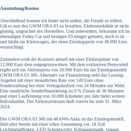
Ausstattung/Kosten
Abschließend komme ich leider nicht umhin, die Freude zu trüben.
Gilt es nun den GWM ORA 03 zu bezahlen. Elektromobilität ist nicht
günstig, ungeachtet des Herstellers. Und unbestritten, bekomme ich im
ehemaligen Funky Cat und heutigen 03 einiges geboten, doch es ist
und bleibt ein Kleinwagen, der einen Einstiegspreis von 38.990 Euro
veranschlagt.
Zumindest weiß der Konzern aktuell mit einer Elektropämie von
12.000 Euro dem entgegenzuwirken. Mit dem exklusiven Preisvorteil
ergibt sich ein Aktionspreis von 26.990 Euro für das Einstiegsmodell
GWM ORA 03 300. Alternativ zur Finanzierung steht das Leasing-
Angebot mit einer monatlichen Rate von 149 Euro ohne
Sonderzahlung bei einer Vertragslaufzeit von 24 Monaten zur Wahl.
Eine zusätzliche Sonderfinanzierung zu 0 % Zinsen ab 36 Monaten
und einer Laufleistung von 10.000 Kilometer pro Jahr bietet weitere
Individualität. Der Aktionszeitraum läuft vorerst bis zum 31. März
2024.
Der GWM ORA 03 300 mit 48 kWh-Akku ist das Einstiegsmodell,
fährt aber bereits mit einer tollen Ausstattung vor. 18 Zoll
Leichtmetallfelgen, LED-Scheinwerfer, Klimaautomatik, vegane