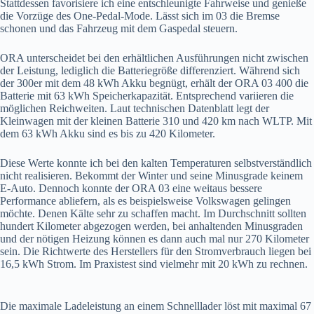
Stattdessen favorisiere ich eine entschleunigte Fahrweise und genieße
die Vorzüge des One-Pedal-Mode. Lässt sich im 03 die Bremse
schonen und das Fahrzeug mit dem Gaspedal steuern.
ORA unterscheidet bei den erhältlichen Ausführungen nicht zwischen
der Leistung, lediglich die Batteriegröße differenziert. Während sich
der 300er mit dem 48 kWh Akku begnügt, erhält der ORA 03 400 die
Batterie mit 63 kWh Speicherkapazität. Entsprechend variieren die
möglichen Reichweiten. Laut technischen Datenblatt legt der
Kleinwagen mit der kleinen Batterie 310 und 420 km nach WLTP. Mit
dem 63 kWh Akku sind es bis zu 420 Kilometer.
Diese Werte konnte ich bei den kalten Temperaturen selbstverständlich
nicht realisieren. Bekommt der Winter und seine Minusgrade keinem
E-Auto. Dennoch konnte der ORA 03 eine weitaus bessere
Performance abliefern, als es beispielsweise Volkswagen gelingen
möchte. Denen Kälte sehr zu schaffen macht. Im Durchschnitt sollten
hundert Kilometer abgezogen werden, bei anhaltenden Minusgraden
und der nötigen Heizung können es dann auch mal nur 270 Kilometer
sein. Die Richtwerte des Herstellers für den Stromverbrauch liegen bei
16,5 kWh Strom. Im Praxistest sind vielmehr mit 20 kWh zu rechnen.
Die maximale Ladeleistung an einem Schnelllader löst mit maximal 67