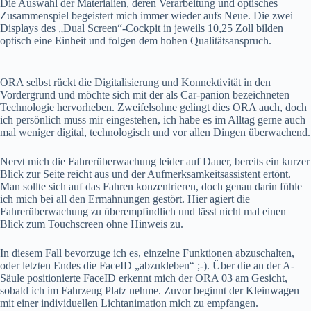
Die Auswahl der Materialien, deren Verarbeitung und optisches
Zusammenspiel begeistert mich immer wieder aufs Neue. Die zwei
Displays des „Dual Screen“-Cockpit in jeweils 10,25 Zoll bilden
optisch eine Einheit und folgen dem hohen Qualitätsanspruch.
ORA selbst rückt die Digitalisierung und Konnektivität in den
Vordergrund und möchte sich mit der als Car-panion bezeichneten
Technologie hervorheben. Zweifelsohne gelingt dies ORA auch, doch
ich persönlich muss mir eingestehen, ich habe es im Alltag gerne auch
mal weniger digital, technologisch und vor allen Dingen überwachend.
Nervt mich die Fahrerüberwachung leider auf Dauer, bereits ein kurzer
Blick zur Seite reicht aus und der Aufmerksamkeitsassistent ertönt.
Man sollte sich auf das Fahren konzentrieren, doch genau darin fühle
ich mich bei all den Ermahnungen gestört. Hier agiert die
Fahrerüberwachung zu überempfindlich und lässt nicht mal einen
Blick zum Touchscreen ohne Hinweis zu.
In diesem Fall bevorzuge ich es, einzelne Funktionen abzuschalten,
oder letzten Endes die FaceID „abzukleben“ ;-). Über die an der A-
Säule positionierte FaceID erkennt mich der ORA 03 am Gesicht,
sobald ich im Fahrzeug Platz nehme. Zuvor beginnt der Kleinwagen
mit einer individuellen Lichtanimation mich zu empfangen.