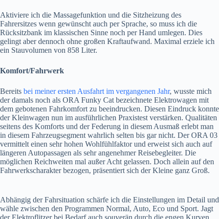
Aktiviere ich die Massagefunktion und die Sitzheizung des
Fahrersitzes wenn gewünscht auch per Sprache, so muss ich die
Rücksitzbank im klassischen Sinne noch per Hand umlegen. Dies
gelingt aber dennoch ohne großen Kraftaufwand. Maximal erziele ich
ein Stauvolumen von 858 Liter.
Komfort/Fahrwerk
Bereits
bei meiner ersten Ausfahrt im vergangenen Jahr
, wusste mich
der damals noch als ORA Funky Cat bezeichnete Elektrowagen mit
dem gebotenen Fahrkomfort zu beeindrucken. Diesen Eindruck konnte
der Kleinwagen nun im ausführlichen Praxistest verstärken. Qualitäten
seitens des Komforts und der Federung in diesem Ausmaß erlebt man
in diesem Fahrzeugsegment wahrlich selten bis gar nicht. Der ORA 03
vermittelt einen sehr hohen Wohlfühlfaktor und erweist sich auch auf
längeren Autopassagen als sehr angenehmer Reisebegleiter. Die
möglichen Reichweiten mal außer Acht gelassen. Doch allein auf den
Fahrwerkscharakter bezogen, präsentiert sich der Kleine ganz Groß.
Abhängig der Fahrsituation schärfe ich die Einstellungen im Detail und
wähle zwischen den Programmen Normal, Auto, Eco und Sport. Jagt
der Elektroflitzer bei Bedarf auch souverän durch die engen Kurven.