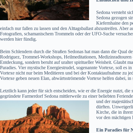
Sedona versteht si
Sedona gezogen sind
Kiefernhaine den p
einfach nur fallen zu lassen und den Alttagsballast abzustreifen. Aber
Fotografien, schamanischem Trommeln oder der UFO-Suche versuchen
werden hier fündig.
Beim Schlendern durch die Straßen Sedonas hat man dann die Qual de
Rodriguez, Trommel-Workshops, Heilmeditationen, Medizinradtouren od
Entdeckung, sondern beruht auf uralter spiritueller Weisheit. Glaubt m
Paradies. Vier mystische Energiestrudel, sogenannte Vortexe, soll es 
Vortexe nicht nur beim Meditieren und bei der Kontaktaufnahme zu jed
Vortexe geben neuen Elan, abwärtsströmende Vortexe helfen dabei, in 
Letztlich kann jeder für sich entscheiden, wie er die Energie nutzt, d
gegründete Farmerdorf Sedona mittlerweile zu einer beliebten Feriend
und der
majestätisc
dürften. Unweigerli
Kirche, die in ihr
vor den mächtigen 
Ein Paradies für 