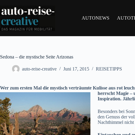
Zum
Inhalt
springen
AUTONEWS
AUTOT
Sedona – die mystische Seite Arizonas
auto-reise-creative
Juni 17, 2015
REISETIPPS
Wer zum ersten Mal die mystisch verträumte Kulisse aus rot leu
herrscht Magie – u
Inspiration. Jährl
Besonders bei Sonn
den Genuss der voll
Nachthimmel nicht e
Eintauchen und 