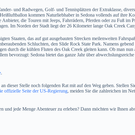
ander- und Radwegen, Golf- und Tennisplätzen der Extraklasse, dive
 Heißluftballon kommen Naturliebhaber in Sedona vollends auf ihre Kos
le Anbieter, die Touren mit Jeeps, Fahrrädern, Pferden oder zu Fuß im
ungen. Im Norden der Stadt liegt der 26 Kilometer lange Oak Creek Can
nigten Staaten,
das auf gut ausgebauten Strecken meilenweiten Fahrspaß
eraubenden Schluchten, den Slide Rock State Park. Namens gebend hie
agen durch die kühlen Fluten des Oak Creek gleiten kann. Ob man nun 
llem bevorzugt: Sedona bietet das ganze Jahr über abwechslungsreiche A
e
.
 an dieser Stelle noch folgenden Rat mit auf den Weg geben. Stellen Si
ie offizielle Seite der US-Regierung
, meiden Sie die zahlreichen im Ne
hen und jede Menge Abenteuer zu erleben? Dann möchten wir Ihnen ab