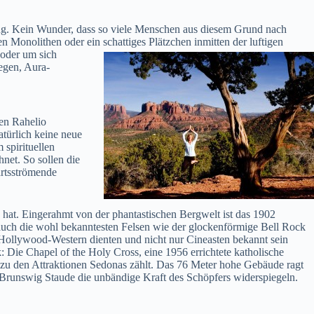
ng. Kein Wunder, dass so viele Menschen aus diesem Grund nach
 Monolithen oder ein schattiges Plätzchen inmitten der luftigen
 oder um sich
legen, Aura-
en Rahelio
türlich keine neue
 spirituellen
net. So sollen die
ärtsströmende
n hat. Eingerahmt von der phantastischen Bergwelt ist das 1902
n auch die wohl bekanntesten Felsen wie der glockenförmige Bell Rock
en Hollywood-Western dienten und nicht nur Cineasten bekannt sein
 Die Chapel of the Holy Cross, eine 1956 errichtete katholische
 zu den Attraktionen Sedonas zählt. Das 76 Meter hohe Gebäude ragt
 Brunswig Staude die unbändige Kraft des Schöpfers widerspiegeln.