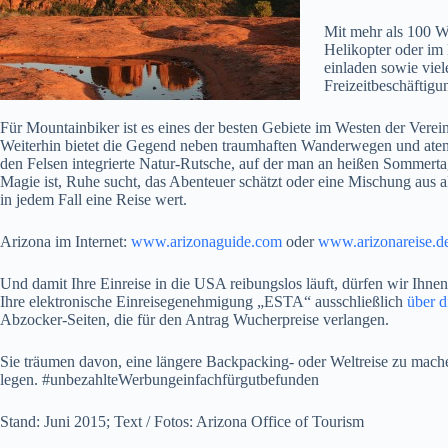
Mit mehr als 100 W
Helikopter oder im
einladen sowie vie
Freizeitbeschäftig
Für Mountainbiker ist es eines der besten Gebiete im Westen der Verei
Weiterhin bietet die Gegend neben traumhaften Wanderwegen und atemb
den Felsen integrierte Natur-Rutsche, auf der man an heißen Sommert
Magie ist, Ruhe sucht, das Abenteuer schätzt oder eine Mischung aus a
in jedem Fall eine Reise wert.
Arizona im Internet:
www.arizonaguide.com
oder
www.arizonareise.d
Und damit Ihre Einreise in die USA reibungslos läuft, dürfen wir Ihnen
Ihre elektronische Einreisegenehmigung „ESTA“ ausschließlich
über d
Abzocker-Seiten, die für den Antrag Wucherpreise verlangen.
Sie träumen davon, eine längere Backpacking- oder Weltreise zu mac
legen. #unbezahlteWerbungeinfachfürgutbefunden
Stand: Juni 2015; Text / Fotos: Arizona Office of Tourism