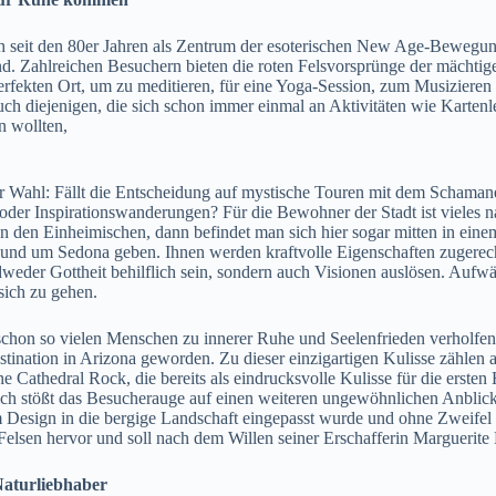
ch seit den 80er Jahren als Zentrum der esoterischen New Age-Bewegu
. Zahlreichen Besuchern bieten die roten Felsvorsprünge der mächtigen
erfekten Ort, um zu meditieren, für eine Yoga-Session, zum Musizieren
 auch diejenigen, die sich schon immer einmal an Aktivitäten wie Karten
 wollten,
r Wahl: Fällt die Entscheidung auf mystische Touren mit dem Schaman
er Inspirationswanderungen? Für die Bewohner der Stadt ist vieles na
an den Einheimischen, dann befindet man sich hier sogar mitten in einem
in und um Sedona geben. Ihnen werden kraftvolle Eigenschaften zugerech
weder Gottheit behilflich sein, sondern auch Visionen auslösen. Aufw
sich zu gehen.
ie schon so vielen Menschen zu innerer Ruhe und Seelenfrieden verholfe
estination in Arizona geworden. Zu dieser einzigartigen Kulisse zähle
he Cathedral Rock, die bereits als eindrucksvolle Kulisse für die erst
ch stößt das Besucherauge auf einen weiteren ungewöhnlichen Anblick:
em Design in die bergige Landschaft eingepasst wurde und ohne Zweifel
Felsen hervor und soll nach dem Willen seiner Erschafferin Marguerite
Naturliebhaber