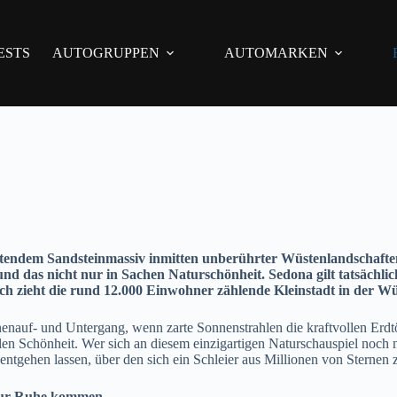
ESTS
AUTOGRUPPEN
AUTOMARKEN
chtendem Sandsteinmassiv inmitten unberührter Wüstenlandschafte
nd das nicht nur in Sachen Naturschönheit. Sedona gilt tatsächlic
ich zieht die rund 12.000 Einwohner zählende Kleinstadt in der Wü
enauf- und Untergang, wenn zarte Sonnenstrahlen die kraftvollen Erdtö
en Schönheit. Wer sich an diesem einzigartigen Naturschauspiel noch n
ntgehen lassen, über den sich ein Schleier aus Millionen von Sternen z
zur Ruhe kommen