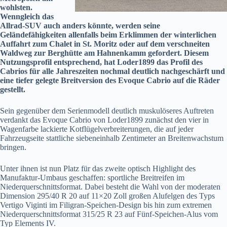
wohlsten.
Wenngleich das
Allrad-SUV auch anders könnte, werden seine
Geländefähigkeiten allenfalls beim Erklimmen der winterlichen
Auffahrt zum Chalet in St. Moritz oder auf dem verschneiten
Waldweg zur Berghütte am Hahnenkamm gefordert. Diesem
Nutzungsprofil entsprechend, hat Loder1899 das Profil des
Cabrios für alle Jahreszeiten nochmal deutlich nachgeschärft und
eine tiefer gelegte Breitversion des Evoque Cabrio auf die Räder
gestellt.
Sein gegenüber dem Serienmodell deutlich muskulöseres Auftreten
verdankt das Evoque Cabrio von Loder1899 zunächst den vier in
Wagenfarbe lackierte Kotflügelverbreiterungen, die auf jeder
Fahrzeugseite stattliche siebeneinhalb Zentimeter an Breitenwachstum
bringen.
Unter ihnen ist nun Platz für das zweite optisch Highlight des
Manufaktur-Umbaus geschaffen: sportliche Breitreifen im
Niederquerschnittsformat. Dabei besteht die Wahl von der moderaten
Dimension 295/40 R 20 auf 11×20 Zoll großen Alufelgen des Typs
Vertigo Viginti im Filigran-Speichen-Design bis hin zum extremen
Niederquerschnittsformat 315/25 R 23 auf Fünf-Speichen-Alus vom
Typ Elements IV.