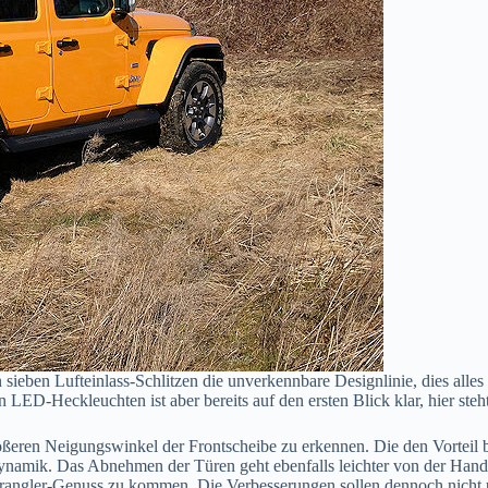
sieben Lufteinlass-Schlitzen die unverkennbare Designlinie, dies alles
D-Heckleuchten ist aber bereits auf den ersten Blick klar, hier steht
ößeren Neigungswinkel der Frontscheibe zu erkennen. Die den Vorteil b
ynamik. Das Abnehmen der Türen geht ebenfalls leichter von der Hand. I
rangler-Genuss zu kommen. Die Verbesserungen sollen dennoch nicht une