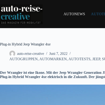
Zum
Inhalt
springen
AUTONEWS
AUTOT
Plug-in Hybrid Jeep Wrangler 4xe
auto-reise-creative
Juni 7, 2022
AUTOGRUPPEN
,
AUTOMARKEN
,
AUTOTESTS
,
JEEP
,
S
Der Wrangler ist eine Ikone. Mit der Jeep Wrangler Generation J
Plug-in Hybrid Wrangler
4xe elektrisch in die Zukunft. Der jün