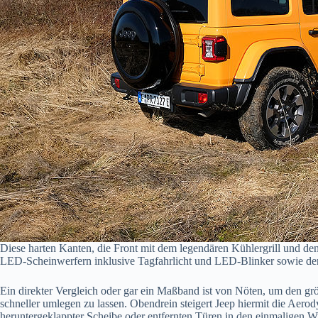
Diese harten Kanten, die Front mit dem legendären Kühlergrill und den 
LED-Scheinwerfern inklusive Tagfahrlicht und LED-Blinker sowie den LE
Ein direkter Vergleich oder gar ein Maßband ist von Nöten, um den gr
schneller umlegen zu lassen. Obendrein steigert Jeep hiermit die Aerod
heruntergeklappter Scheibe oder entfernten Türen in den einmaligen W