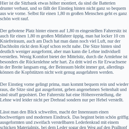
Hier ist die Sitzbank etwas höher montiert, da sind die Batterien
drunter verbaut, und so fällt der Einstieg hinten nicht ganz so bequem
aus wie vorne. Selbst für einen 1,80 m großen Menschen geht es ganz
schön weit rauf.
Der gebotene Platz hinter einem auf 1,80 m eingestellten Fahrersitz ist
auch für einen 1,80 m großen Mitfahrer üppig, man hat locker 10 cm
Kniefreiraum, auch am Dach hat man dann noch viel Luft, nur der
Dachholm rückt dem Kopf schon recht nahe. Die Sitze hinten sind
deutlich weniger ausgeformt, aber man kann die Lehne individuell
verstellen. Wenig Komfort bietet der Mittelsitz, durch die Armlehne ist
besonders die Rückenlehne sehr hart. Zu dritt wird es für Erwachsene
in der Breite langsam eng, der Beinraum bleibt immer gut, allerdings
können die Kopfstützen nicht weit genug ausgefahren werden.
Der Einstieg vorne gelingt prima, man kommt bequem rein und wieder
raus, die Sitze sind gut ausgeformt, geben angenehmen Seitenhalt und
sind straff gepolstert. Der Fahrersitz hat eine Höhenverstellung, die
Lehne wird leider nicht per Drehrad sondern nur per Hebel verstellt.
Lässt man den Blick schweifen, macht der Innenraum einen
hochwertigen und modernen Eindruck. Das beginnt beim schön griffig
ausgeformten und zweifach verstellbaren Lederlenkrad mit einem
schicken Materialmix, bei dem Leder sogar den Weg auf den Pralltopf