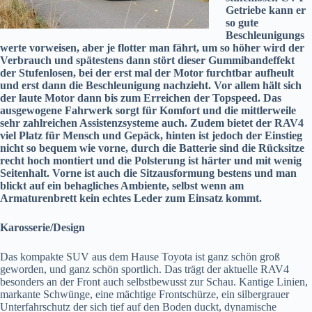
Getriebe kann er
so gute
Beschleunigungs
werte vorweisen, aber je flotter man fährt, um so höher wird der
Verbrauch und spätestens dann stört dieser Gummibandeffekt
der Stufenlosen, bei der erst mal der Motor furchtbar aufheult
und erst dann die Beschleunigung nachzieht. Vor allem hält sich
der laute Motor dann bis zum Erreichen der Topspeed. Das
ausgewogene Fahrwerk sorgt für Komfort und die mittlerweile
sehr zahlreichen Assistenzsysteme auch. Zudem bietet der RAV4
viel Platz für Mensch und Gepäck, hinten ist jedoch der Einstieg
nicht so bequem wie vorne, durch die Batterie sind die Rücksitze
recht hoch montiert und die Polsterung ist härter und mit wenig
Seitenhalt. Vorne ist auch die Sitzausformung bestens und man
blickt auf ein behagliches Ambiente, selbst wenn am
Armaturenbrett kein echtes Leder zum Einsatz kommt.
Karosserie/Design
Das kompakte SUV aus dem Hause Toyota ist ganz schön groß
geworden, und ganz schön sportlich. Das trägt der aktuelle RAV4
besonders an der Front auch selbstbewusst zur Schau. Kantige Linien,
markante Schwünge, eine mächtige Frontschürze, ein silbergrauer
Unterfahrschutz der sich tief auf den Boden duckt, dynamische