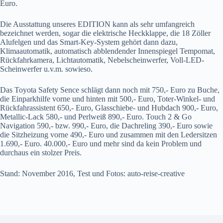
Euro.
Die Ausstattung unseres EDITION kann als sehr umfangreich
bezeichnet werden, sogar die elektrische Heckklappe, die 18 Zöller
Alufelgen und das Smart-Key-System gehört dann dazu,
Klimaautomatik, automatisch abblendender Innenspiegel Tempomat,
Rückfahrkamera, Lichtautomatik, Nebelscheinwerfer, Voll-LED-
Scheinwerfer u.v.m. sowieso.
Das Toyota Safety Sence schlägt dann noch mit 750,- Euro zu Buche,
die Einparkhilfe vorne und hinten mit 500,- Euro, Toter-Winkel- und
Rückfahrassistent 650,- Euro, Glasschiebe- und Hubdach 900,- Euro,
Metallic-Lack 580,- und Perlweiß 890,- Euro. Touch 2 & Go
Navigation 590,- bzw. 990,- Euro, die Dachreling 390,- Euro sowie
die Sitzheizung vorne 490,- Euro und zusammen mit den Ledersitzen
1.690,- Euro. 40.000,- Euro und mehr sind da kein Problem und
durchaus ein stolzer Preis.
Stand: November 2016, Test und Fotos: auto-reise-creative