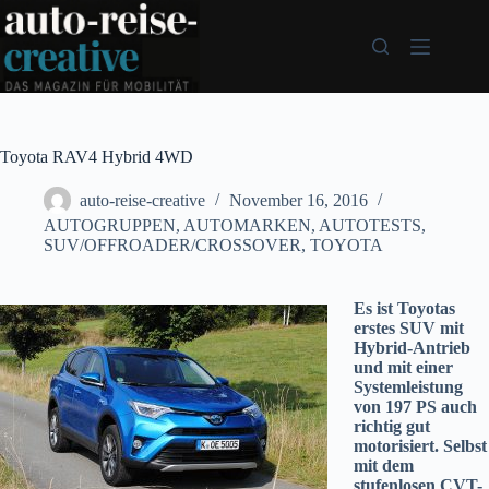
Zum
Inhalt
springen
Toyota RAV4 Hybrid 4WD
auto-reise-creative
November 16, 2016
AUTOGRUPPEN
,
AUTOMARKEN
,
AUTOTESTS
,
SUV/OFFROADER/CROSSOVER
,
TOYOTA
Es ist Toyotas
erstes SUV mit
Hybrid-Antrieb
und mit einer
Systemleistung
von 197 PS auch
richtig gut
motorisiert. Selbst
mit dem
stufenlosen CVT-