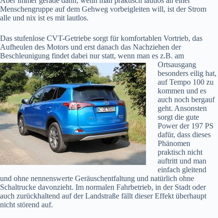
Aber immer gerade dann, wenn man praktisch lautlos an einer
Menschengruppe auf dem Gehweg vorbeigleiten will, ist der Strom
alle und nix ist es mit lautlos.
Das stufenlose CVT-Getriebe sorgt für komfortablen Vortrieb, das
Aufheulen des Motors und erst danach das Nachziehen der
Beschleunigung findet dabei nur statt, wenn man es z.B. am
Ortsausgang
besonders eilig hat,
auf Tempo 100 zu
kommen und es
auch noch bergauf
geht. Ansonsten
sorgt die gute
Power der 197 PS
dafür, dass dieses
Phänomen
praktisch nicht
auftritt und man
einfach gleitend
und ohne nennenswerte Geräuschentfaltung und natürlich ohne
Schaltrucke davonzieht. Im normalen Fahrbetrieb, in der Stadt oder
auch zurückhaltend auf der Landstraße fällt dieser Effekt überhaupt
nicht störend auf.