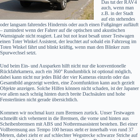
Das tut der RAV4
auch, wenn man
z.B. in der Stadt
auf ein stehendes
oder langsam fahrendes Hindernis oder auch einen Fußgänger aufläuft
– zumindest wenn der Fahrer auf die optischen und akustischen
Warnsignale nicht reagiert. Last but not least besaß unser Testwagen
einen Toter Winkel Assistent, der leuchtet auf sobald ein Fahrzeug im
Toten Winkel fährt und blinkt kräftig, wenn man den Blinker zum
Spurwechsel setzt.
Und beim Ein- und Ausparken hilft nicht nur die konventionelle
Rückfahrkamera, auch ein 360° Rundumblick ist optional möglich,
dabei kann nicht nur jedes Bild der vier Kameras einzeln oder das
Gesamtbild angezeigt werden, eine Zoomfunktion kann auch gezielt
Objekte anzeigen. Solche Hilfen können nicht schaden, ist der Japaner
vor allem nach schräg hinten durch breite Dachsäulen und hohe
Fensterlinien nicht gerade übersichtlich.
Kommen wir nochmal kurz zum Bremsen zurück. Unser Testwagen
schmeißt sich vehement in die Bremsen, die vorne und hinten aus
Scheibenbremsen mit ABS und Notbremsassistent bestehen. Bei einer
Vollbremsung aus Tempo 100 heraus steht er innerhalb von rund 37
Metern, dabei zieht er auf schlechter Wegstrecke schwarze Striche auf