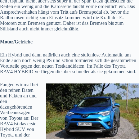
den Asphalt, bleibt aber stets super in der Spur. Dazu quietschen die
Reifen ein wenig und die Karosserie taucht vorne ordentlich ein. Das
Ansprechverhalten hängt vom Tritt aufs Bremspedal ab, bevor die
Radbremsen richtig zum Einsatz kommen wird die Kraft der E-
Motoren zum Bremsen genutzt. Daher ist das Bremsen bis zum
Stillstand auch nicht immer gleichmäßig.
Motor/Getriebe
Ein Hybrid und dann natürlich auch eine stufenlose Automatik, am
Ende auch noch wenig PS und schon formieren sich die gesammelten
Vorurteile gegen den neuen Testkandidaten. Im Falle des Toyota
RAV4 HYBRID verfliegen die aber schneller als sie gekommen sind.
Fangen wir mal bei
den reinen Daten
und Fakten an und
den
dazugehörenden
Werbeaussagen
von Toyota an: Der
RAV4 ist das erste
Hybrid SUV von
Toyota und der