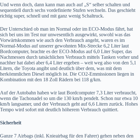
Und wenn doch, dann kann man auch auf „S“ selber schalten und
sequentiell durch sechs vordefinierte Stufen wechseln. Das geschieht
richtig super, schnell und mit ganz wenig Schaltruck.
Der Unterschied ob man im Normal oder im ECO-Modus fährt, hat
sich bei uns im Test nur unwesentlich ausgewirkt, sowohl was das
Vorwärtskommen wie auch den Verbrauch angeht, waren es im
Normal-Modus auf unserer gewohnten Mix-Strecke 6,2 Liter laut
Bordcomputer, brachte es der ECO-Modus auf 6,0 Liter Super, das
Nachmessen durch tatsächlichen Verbrauch mittels Tanken vorher und
nachher hat dabei aber 6,4 Liter ergeben – weit weg also von den 5,1
Litern, die Toyota angibt und deutlich über dem, was mit dem
herkömmlichen Diesel möglich ist. Die CO2-Emmissionen liegen in
Kombination mit den 18 Zoll Rädern bei 118 g/km.
Auf der Autobahn haben wir laut Bordcomputer 7,3 Liter verbraucht,
wenn die Tachonadel so um die 130 km/h pendelt. Schon nur etwa 10
km/h langsamer, und der Verbrauch geht auf 6,6 Litern zurück. Hohes
Tempo wird sofort mit deutlich höherem Verbrauch quittiert.
Sicherheit
Ganze 7 Airbags (inkl. Knieairbag für den Fahrer) gehen neben den