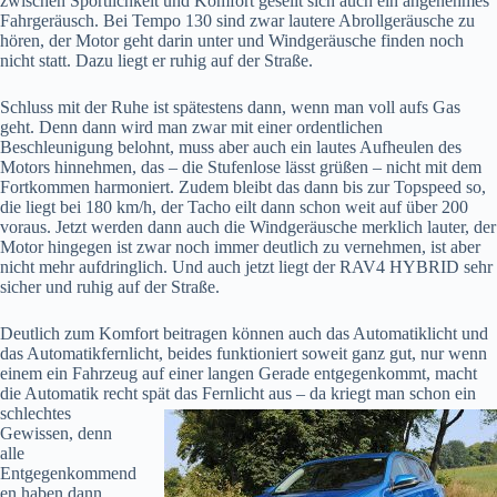
zwischen Sportlichkeit und Komfort gesellt sich auch ein angenehmes
Fahrgeräusch. Bei Tempo 130 sind zwar lautere Abrollgeräusche zu
hören, der Motor geht darin unter und Windgeräusche finden noch
nicht statt. Dazu liegt er ruhig auf der Straße.
Schluss mit der Ruhe ist spätestens dann, wenn man voll aufs Gas
geht. Denn dann wird man zwar mit einer ordentlichen
Beschleunigung belohnt, muss aber auch ein lautes Aufheulen des
Motors hinnehmen, das – die Stufenlose lässt grüßen – nicht mit dem
Fortkommen harmoniert. Zudem bleibt das dann bis zur Topspeed so,
die liegt bei 180 km/h, der Tacho eilt dann schon weit auf über 200
voraus. Jetzt werden dann auch die Windgeräusche merklich lauter, der
Motor hingegen ist zwar noch immer deutlich zu vernehmen, ist aber
nicht mehr aufdringlich. Und auch jetzt liegt der RAV4 HYBRID sehr
sicher und ruhig auf der Straße.
Deutlich zum Komfort beitragen können auch das Automatiklicht und
das Automatikfernlicht, beides funktioniert soweit ganz gut, nur wenn
einem ein Fahrzeug auf einer langen Gerade entgegenkommt, macht
die Automatik recht spät das Fernlicht aus – da kriegt man schon ein
schlechtes
Gewissen, denn
alle
Entgegenkommend
en haben dann