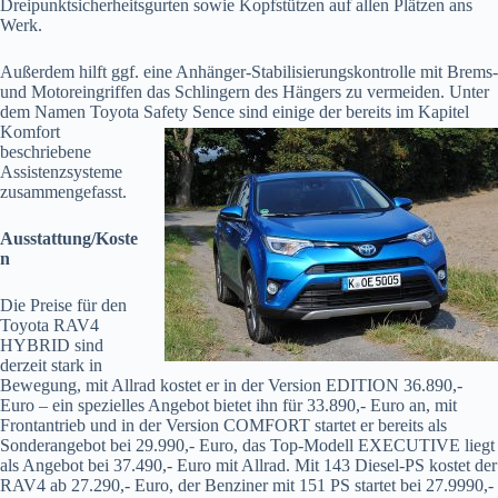
Dreipunktsicherheitsgurten sowie Kopfstützen auf allen Plätzen ans
Werk.
Außerdem hilft ggf. eine Anhänger-Stabilisierungskontrolle mit Brems-
und Motoreingriffen das Schlingern des Hängers zu vermeiden. Unter
dem Namen Toyota Safety Sence sind einige der
bereits im Kapitel
Komfort
beschriebene
Assistenzsysteme
zusammengefasst.
Ausstattung/Koste
n
Die Preise für den
Toyota RAV4
HYBRID sind
derzeit stark in
Bewegung, mit Allrad kostet er in der Version EDITION 36.890,-
Euro – ein spezielles Angebot bietet ihn für 33.890,- Euro an, mit
Frontantrieb und in der Version COMFORT startet er bereits als
Sonderangebot bei 29.990,- Euro, das Top-Modell EXECUTIVE liegt
als Angebot bei 37.490,- Euro mit Allrad. Mit 143 Diesel-PS kostet der
RAV4 ab 27.290,- Euro, der Benziner mit 151 PS startet bei 27.9990,-