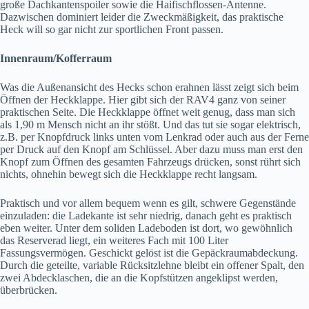
große Dachkantenspoiler sowie die Haifischflossen-Antenne.
Dazwischen dominiert leider die Zweckmäßigkeit, das praktische
Heck will so gar nicht zur sportlichen Front passen.
Innenraum/Kofferraum
Was die Außenansicht des Hecks schon erahnen lässt zeigt sich beim
Öffnen der Heckklappe. Hier gibt sich der RAV4 ganz von seiner
praktischen Seite. Die Heckklappe öffnet weit genug, dass man sich
als 1,90 m Mensch nicht an ihr stößt. Und das tut sie sogar elektrisch,
z.B. per Knopfdruck links unten vom Lenkrad oder auch aus der Ferne
per Druck auf den Knopf am Schlüssel. Aber dazu muss man erst den
Knopf zum Öffnen des gesamten Fahrzeugs drücken, sonst rührt sich
nichts, ohnehin bewegt sich die Heckklappe recht langsam.
Praktisch und vor allem bequem wenn es gilt, schwere Gegenstände
einzuladen: die Ladekante ist sehr niedrig, danach geht es praktisch
eben weiter. Unter dem soliden Ladeboden ist dort, wo gewöhnlich
das Reserverad liegt, ein weiteres Fach mit 100 Liter
Fassungsvermögen. Geschickt gelöst ist die Gepäckraumabdeckung.
Durch die geteilte, variable Rücksitzlehne bleibt ein offener Spalt, den
zwei Abdecklaschen, die an die Kopfstützen angeklipst werden,
überbrücken.