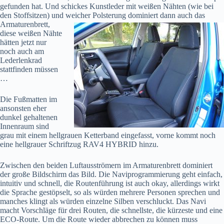
gefunden hat. Und schickes Kunstleder mit weißen Nähten (wie bei
den Stoffsitzen) und
weicher Polsterung dominiert dann auch das
Armaturenbrett,
diese weißen Nähte
hätten jetzt nur
noch auch am
Lederlenkrad
stattfinden müssen
…
Die Fußmatten im
ansonsten eher
dunkel gehaltenen
Innenraum sind
grau mit einem hellgrauen Ketterband eingefasst, vorne kommt noch
eine hellgrauer Schriftzug RAV4 HYBRID hinzu.
Zwischen den beiden Luftausströmern im Armaturenbrett dominiert
der große Bildschirm das Bild. Die Naviprogrammierung geht einfach,
intuitiv und schnell, die Routenführung ist auch okay, allerdings wirkt
die Sprache gestöpselt, so als würden mehrere Personen sprechen und
manches klingt als würden einzelne Silben verschluckt. Das Navi
macht Vorschläge für drei Routen, die schnellste, die kürzeste und eine
ECO-Route. Um die Route wieder abbrechen zu können muss