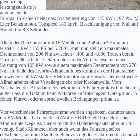
gleichzeitig
leistungsstärkste je
angebotene in
Europa. In Zahlen heißt das: Systemleistung von 145 kW / 197 PS. 2,5
Liter Benzinmotor, Topspeed 180 km/h. Beschleunigung von Null auf
Hundert in 8,3 Sekunden.
Allein der Benzinmotor mit 16 Ventilen und 2.494 cm³ Hubraum
leistet 114 kW / 155 PS bei 5.700 U/min und stellt ein maximales
Drehmoment von 206 Nm zwischen 4.400 und 4.800 Touren bereit.
Dazu gesellt sich der Elektromotor an der Vorderachse mit einer
Leistung von 105 kW sowie einem maximalen Drehmoment von 270
Nm. Im Falle des Hybrid-Allradantriebes kommt an der Hinterachse
ein weiterer 50 kW starker Elektromotor zum Einsatz. Der elektrische
Allrad arbeitet ohne Verteilergetriebe oder Kardanwelle. Vom
Zuschalten des Allradantriebs bekommt der Fahrer praktisch nichts mit,
außer dass die Traktion beim Anfahren auf rutschigem Untergrund, in
flotten Kurven oder anspruchsvollen Bedingungen prima ist.
Vier verschiedene Fahrprogramme werden angeboten, darunter auch
der EV-Modus, bei dem der RAV4 HYBRID rein im elektrischen
Modus unterwegs ist. Lieder reicht die Batteriekapazität aber nur für
wenige Stadt-Kilometer, aber auch wenn das Fahrzeug selbst
entscheidet, wird im Stadtbetrieb bevorzugt der Elektromodus benutzt.