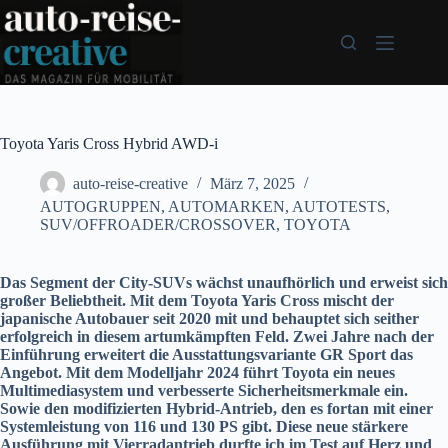
Zum
Inhalt
springen
Toyota Yaris Cross Hybrid AWD-i
auto-reise-creative
März 7, 2025
AUTOGRUPPEN
,
AUTOMARKEN
,
AUTOTESTS
,
SUV/OFFROADER/CROSSOVER
,
TOYOTA
Das Segment der City-SUVs wächst unaufhörlich und erweist sich
großer Beliebtheit. Mit dem Toyota Yaris Cross mischt der
japanische Autobauer seit 2020 mit und behauptet sich seither
erfolgreich in diesem artumkämpften Feld. Zwei Jahre nach der
Einführung erweitert die Ausstattungsvariante GR Sport das
Angebot. Mit dem Modelljahr 2024 führt Toyota ein neues
Multimediasystem und verbesserte Sicherheitsmerkmale ein.
Sowie den modifizierten Hybrid-Antrieb, den es fortan mit einer
Systemleistung von 116 und 130 PS gibt. Diese neue stärkere
Ausführung mit Vierradantrieb durfte ich im Test auf Herz und