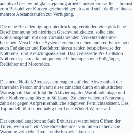
adaptive Geschwindigkeitsregelung arbeitet außerdem sanfter – bremst
zum Beispiel vor Kurven geschmeidiger ab – und stellt darüber hinaus
mehrere Abstandsstufen zur Verfügung.
Die neue Beschleunigungsunterdrückung verhindert eine plötzliche
Beschleunigung bei niedrigen Geschwindigkeiten, sollte eine
Kollisionsgefahr mit dem vorausfahrenden Verkehrsteilnehmer
bestehen. Verschiedene Systeme erkennen neben anderen Fahrzeugen
auch Fußgänger und Radfahrer, hierzu zählen beispielsweise der
Notbrems- und Kreuzungsassistent. Das verbesserte Pre-Collision
Notbremssystem erkennt querende Fahrzeuge sowie Fußgänger,
Radfahrer und Motorräder.
Das neue Notfall-Bremssystem reagiert auf eine Abwesenheit der
fahrenden Person und warnt diese zunächst durch ein akustisches
Warnsignal. Darauf folgt die Aktivierung der Warnblinkanlage und
eine Notbremsung bis zum Stillstand. Zu einer weiteren Neuerung
zählt der gegen Aufpreis erhältliche adaptiven Fernlichtassistent. Das
Topmodell führt serienmäßig den Toter-Winkel-Warner auf.
Der optional angebotene Safe Exit Assist warnt beim Öffnen der
Türen, wenn sich ein Verkehrsteilnehmer von hinten nähert. Die
Warnung vollzieht Toyota optisch sowie akustisch.