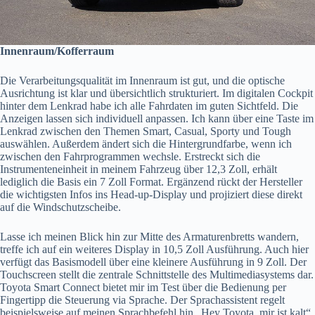
Innenraum/Kofferraum
Die Verarbeitungsqualität im Innenraum ist gut, und die optische
Ausrichtung ist klar und übersichtlich strukturiert. Im digitalen Cockpit
hinter dem Lenkrad habe ich alle Fahrdaten im guten Sichtfeld. Die
Anzeigen lassen sich individuell anpassen. Ich kann über eine Taste im
Lenkrad zwischen den Themen Smart, Casual, Sporty und Tough
auswählen. Außerdem ändert sich die Hintergrundfarbe, wenn ich
zwischen den Fahrprogrammen wechsle. Erstreckt sich die
Instrumenteneinheit in meinem Fahrzeug über 12,3 Zoll, erhält
lediglich die Basis ein 7 Zoll Format. Ergänzend rückt der Hersteller
die wichtigsten Infos ins Head-up-Display und projiziert diese direkt
auf die Windschutzscheibe.
Lasse ich meinen Blick hin zur Mitte des Armaturenbretts wandern,
treffe ich auf ein weiteres Display in 10,5 Zoll Ausführung. Auch hier
verfügt das Basismodell über eine kleinere Ausführung in 9 Zoll. Der
Touchscreen stellt die zentrale Schnittstelle des Multimediasystems dar.
Toyota Smart Connect bietet mir im Test über die Bedienung per
Fingertipp die Steuerung via Sprache. Der Sprachassistent regelt
beispielsweise auf meinen Sprachbefehl hin „Hey Toyota, mir ist kalt“