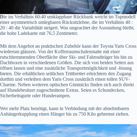
D
ie im Verhältnis 60:40 umklappbare Rückbank weicht im Topmodell
einer asymmetrisch umlegbaren Rücksitzlehne, die im Verhältnis 40 :
20 : 40 die Variabilität steigert. Was ungeachtet der Ausstattung bleibt,
die hohe Ladekante mit 76,5 Zentimeter.
Mit dem Angebot an praktischen Zubehör kann der Toyota Yaris Cross
wiederum glänzen. Von der Kofferraumschalenmatte mit einer
rutschhemmenden Oberfläche über Ski- und Fahrradträger bis hin zu
Dachboxen in verschiedenen Größen. Die sich von beiden Seiten aus
öffnen lassen und eine zusätzliche Transportmöglichkeit und -lösung
bieten. Die erhältlichen seitlichen Trittbretter erleichtern den Zugang
dorthin und verleihen dem Yaris Cross zusätzlich einen tollen SUV-
Charme. Neben weiteren optischen Gimmicks finden sich auch direkt
auf Hundebesitzer zugeschnittene Extras. Seien es Schondecken,
Sicherheitsgurte oder Hunderampen.
Wer mehr Platz benötigt, kann in Verbindung mit der abnehmbaren
Anhängerkupplung einen Hänger bis zu 750 Kilo gebremst ziehen.