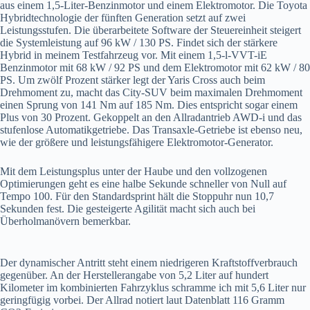
aus einem 1,5-Liter-Benzinmotor und einem Elektromotor. Die Toyota
Hybridtechnologie der fünften Generation setzt auf zwei
Leistungsstufen. Die überarbeitete Software der Steuereinheit steigert
die Systemleistung auf 96 kW / 130 PS. Findet sich der stärkere
Hybrid in meinem Testfahrzeug vor. Mit einem 1,5-l-VVT-iE
Benzinmotor mit 68 kW / 92 PS und dem Elektromotor mit 62 kW / 80
PS. Um zwölf Prozent stärker legt der Yaris Cross auch beim
Drehmoment zu, macht das City-SUV beim maximalen Drehmoment
einen Sprung von 141 Nm auf 185 Nm. Dies entspricht sogar einem
Plus von 30 Prozent. Gekoppelt an den Allradantrieb AWD-i und das
stufenlose Automatikgetriebe. Das Transaxle-Getriebe ist ebenso neu,
wie der größere und leistungsfähigere Elektromotor-Generator.
Mit dem Leistungsplus unter der Haube und den vollzogenen
Optimierungen geht es eine halbe Sekunde schneller von Null auf
Tempo 100. Für den Standardsprint hält die Stoppuhr nun 10,7
Sekunden fest. Die gesteigerte Agilität macht sich auch bei
Überholmanövern bemerkbar.
Der dynamischer Antritt steht einem niedrigeren Kraftstoffverbrauch
gegenüber. An der Herstellerangabe von 5,2 Liter auf hundert
Kilometer im kombinierten Fahrzyklus schramme ich mit 5,6 Liter nur
geringfügig vorbei. Der Allrad notiert laut Datenblatt 116 Gramm