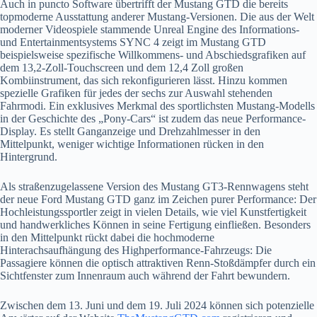
Auch in puncto Software übertrifft der Mustang GTD die bereits
topmoderne Ausstattung anderer Mustang-Versionen. Die aus der Welt
moderner Videospiele stammende Unreal Engine des Informations-
und Entertainmentsystems SYNC 4 zeigt im Mustang GTD
beispielsweise spezifische Willkommens- und Abschiedsgrafiken auf
dem 13,2-Zoll-Touchscreen und dem 12,4 Zoll großen
Kombiinstrument, das sich rekonfigurieren lässt. Hinzu kommen
spezielle Grafiken für jedes der sechs zur Auswahl stehenden
Fahrmodi. Ein exklusives Merkmal des sportlichsten Mustang-Modells
in der Geschichte des „Pony-Cars“ ist zudem das neue Performance-
Display. Es stellt Ganganzeige und Drehzahlmesser in den
Mittelpunkt, weniger wichtige Informationen rücken in den
Hintergrund.
Als straßenzugelassene Version des Mustang GT3-Rennwagens steht
der neue Ford Mustang GTD ganz im Zeichen purer Performance: Der
Hochleistungssportler zeigt in vielen Details, wie viel Kunstfertigkeit
und handwerkliches Können in seine Fertigung einfließen. Besonders
in den Mittelpunkt rückt dabei die hochmoderne
Hinterachsaufhängung des Highperformance-Fahrzeugs: Die
Passagiere können die optisch attraktiven Renn-Stoßdämpfer durch ein
Sichtfenster zum Innenraum auch während der Fahrt bewundern.
Zwischen dem 13. Juni und dem 19. Juli 2024 können sich potenzielle