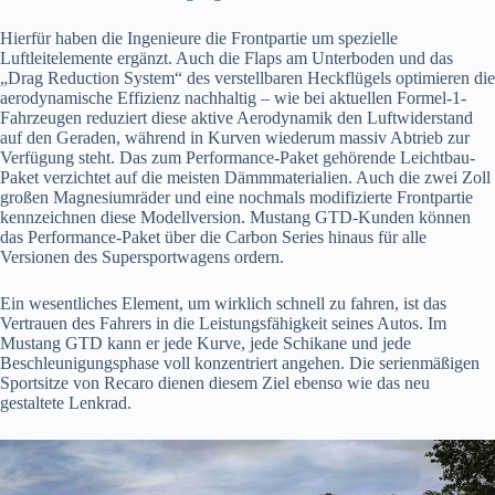
Hierfür haben die Ingenieure die Frontpartie um spezielle
Luftleitelemente ergänzt. Auch die Flaps am Unterboden und das
„Drag Reduction System“ des verstellbaren Heckflügels optimieren die
aerodynamische Effizienz nachhaltig – wie bei aktuellen Formel-1-
Fahrzeugen reduziert diese aktive Aerodynamik den Luftwiderstand
auf den Geraden, während in Kurven wiederum massiv Abtrieb zur
Verfügung steht. Das zum Performance-Paket gehörende Leichtbau-
Paket verzichtet auf die meisten Dämmmaterialien. Auch die zwei Zoll
großen Magnesiumräder und eine nochmals modifizierte Frontpartie
kennzeichnen diese Modellversion. Mustang GTD-Kunden können
das Performance-Paket über die Carbon Series hinaus für alle
Versionen des Supersportwagens ordern.
Ein wesentliches Element, um wirklich schnell zu fahren, ist das
Vertrauen des Fahrers in die Leistungsfähigkeit seines Autos. Im
Mustang GTD kann er jede Kurve, jede Schikane und jede
Beschleunigungsphase voll konzentriert angehen. Die serienmäßigen
Sportsitze von Recaro dienen diesem Ziel ebenso wie das neu
gestaltete Lenkrad.