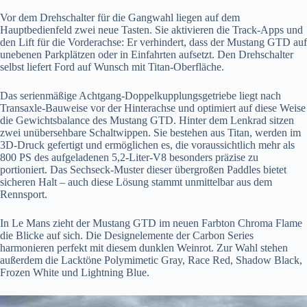
Vor dem Drehschalter für die Gangwahl liegen auf dem
Hauptbedienfeld zwei neue Tasten. Sie aktivieren die Track-Apps und
den Lift für die Vorderachse: Er verhindert, dass der Mustang GTD auf
unebenen Parkplätzen oder in Einfahrten aufsetzt. Den Drehschalter
selbst liefert Ford auf Wunsch mit Titan-Oberfläche.
Das serienmäßige Achtgang-Doppelkupplungsgetriebe liegt nach
Transaxle-Bauweise vor der Hinterachse und optimiert auf diese Weise
die Gewichtsbalance des Mustang GTD. Hinter dem Lenkrad sitzen
zwei unübersehbare Schaltwippen. Sie bestehen aus Titan, werden im
3D-Druck gefertigt und ermöglichen es, die voraussichtlich mehr als
800 PS des aufgeladenen 5,2-Liter-V8 besonders präzise zu
portioniert. Das Sechseck-Muster dieser übergroßen Paddles bietet
sicheren Halt – auch diese Lösung stammt unmittelbar aus dem
Rennsport.
In Le Mans zieht der Mustang GTD im neuen Farbton Chroma Flame
die Blicke auf sich. Die Designelemente der Carbon Series
harmonieren perfekt mit diesem dunklen Weinrot. Zur Wahl stehen
außerdem die Lacktöne Polymimetic Gray, Race Red, Shadow Black,
Frozen White und Lightning Blue.