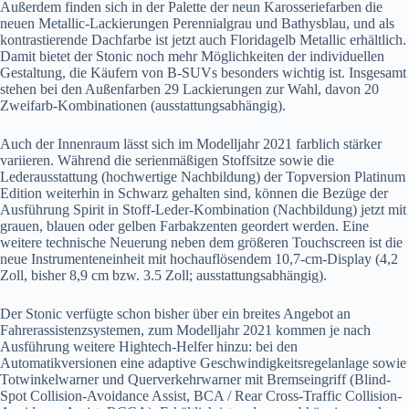
Außerdem finden sich in der Palette der neun Karosseriefarben die
neuen Metallic-Lackierungen Perennialgrau und Bathysblau, und als
kontrastierende Dachfarbe ist jetzt auch Floridagelb Metallic erhältlich.
Damit bietet der Stonic noch mehr Möglichkeiten der individuellen
Gestaltung, die Käufern von B-SUVs besonders wichtig ist. Insgesamt
stehen bei den Außenfarben 29 Lackierungen zur Wahl, davon 20
Zweifarb-Kombinationen (ausstattungsabhängig).
Auch der Innenraum lässt sich im Modelljahr 2021 farblich stärker
variieren. Während die serienmäßigen Stoffsitze sowie die
Lederausstattung (hochwertige Nachbildung) der Topversion Platinum
Edition weiterhin in Schwarz gehalten sind, können die Bezüge der
Ausführung Spirit in Stoff-Leder-Kombination (Nachbildung) jetzt mit
grauen, blauen oder gelben Farbakzenten geordert werden. Eine
weitere technische Neuerung neben dem größeren Touchscreen ist die
neue Instrumenteneinheit mit hochauflösendem 10,7-cm-Display (4,2
Zoll, bisher 8,9 cm bzw. 3.5 Zoll; ausstattungsabhängig).
Der Stonic verfügte schon bisher über ein breites Angebot an
Fahrerassistenzsystemen, zum Modelljahr 2021 kommen je nach
Ausführung weitere Hightech-Helfer hinzu: bei den
Automatikversionen eine adaptive Geschwindigkeitsregelanlage sowie
Totwinkelwarner und Querverkehrwarner mit Bremseingriff (Blind-
Spot Collision-Avoidance Assist, BCA / Rear Cross-Traffic Collision-