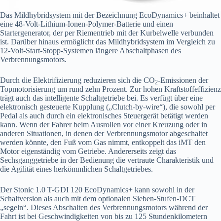
Das Mildhybridsystem mit der Bezeichnung EcoDynamics+ beinhaltet
eine 48-Volt-Lithium-Ionen-Polymer-Batterie und einen
Startergenerator, der per Riementrieb mit der Kurbelwelle verbunden
ist. Darüber hinaus ermöglicht das Mildhybridsystem im Vergleich zu
12-Volt-Start-Stopp-Systemen längere Abschaltphasen des
Verbrennungsmotors.
Durch die Elektrifizierung reduzieren sich die CO
-Emissionen der
2
Topmotorisierung um rund zehn Prozent. Zur hohen Kraftstoffeffizienz
trägt auch das intelligente Schaltgetriebe bei. Es verfügt über eine
elektronisch gesteuerte Kupplung („Clutch-by-wire“), die sowohl per
Pedal als auch durch ein elektronisches Steuergerät betätigt werden
kann. Wenn der Fahrer beim Ausrollen vor einer Kreuzung oder in
anderen Situationen, in denen der Verbrennungsmotor abgeschaltet
werden könnte, den Fuß vom Gas nimmt, entkoppelt das iMT den
Motor eigenständig vom Getriebe. Andererseits zeigt das
Sechsganggetriebe in der Bedienung die vertraute Charakteristik und
die Agilität eines herkömmlichen Schaltgetriebes.
Der Stonic 1.0 T-GDI 120 EcoDynamics+ kann sowohl in der
Schaltversion als auch mit dem optionalen Sieben-Stufen-DCT
„segeln“. Dieses Abschalten des Verbrennungsmotors während der
Fahrt ist bei Geschwindigkeiten von bis zu 125 Stundenkilometern