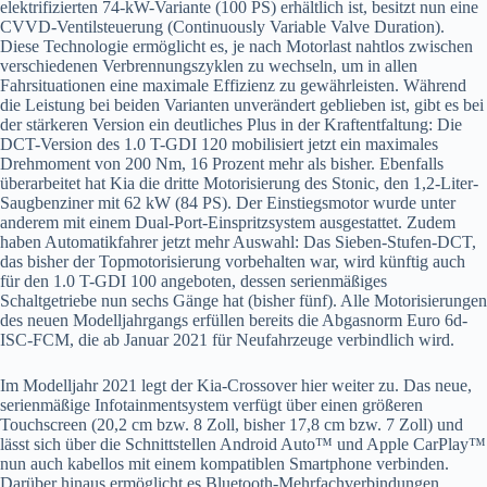
elektrifizierten 74-kW-Variante (100 PS) erhältlich ist, besitzt nun eine
CVVD-Ventilsteuerung (Continuously Variable Valve Duration).
Diese Technologie ermöglicht es, je nach Motorlast nahtlos zwischen
verschiedenen Verbrennungszyklen zu wechseln, um in allen
Fahrsituationen eine maximale Effizienz zu gewährleisten. Während
die Leistung bei beiden Varianten unverändert geblieben ist, gibt es bei
der stärkeren Version ein deutliches Plus in der Kraftentfaltung: Die
DCT-Version des 1.0 T-GDI 120 mobilisiert jetzt ein maximales
Drehmoment von 200 Nm, 16 Prozent mehr als bisher. Ebenfalls
überarbeitet hat Kia die dritte Motorisierung des Stonic, den 1,2-Liter-
Saugbenziner mit 62 kW (84 PS). Der Einstiegsmotor wurde unter
anderem mit einem Dual-Port-Einspritzsystem ausgestattet. Zudem
haben Automatikfahrer jetzt mehr Auswahl: Das Sieben-Stufen-DCT,
das bisher der Topmotorisierung vorbehalten war, wird künftig auch
für den 1.0 T-GDI 100 angeboten, dessen serienmäßiges
Schaltgetriebe nun sechs Gänge hat (bisher fünf). Alle Motorisierungen
des neuen Modelljahrgangs erfüllen bereits die Abgasnorm Euro 6d-
ISC-FCM, die ab Januar 2021 für Neufahrzeuge verbindlich wird.
Im Modelljahr 2021 legt der Kia-Crossover hier weiter zu. Das neue,
serienmäßige Infotainmentsystem verfügt über einen größeren
Touchscreen (20,2 cm bzw. 8 Zoll, bisher 17,8 cm bzw. 7 Zoll) und
lässt sich über die Schnittstellen Android Auto™ und Apple CarPlay™
nun auch kabellos mit einem kompatiblen Smartphone verbinden.
Darüber hinaus ermöglicht es Bluetooth-Mehrfachverbindungen.