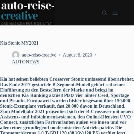
Zum
Inhalt
springen
Kia Stonic MY2021
auto-reise-creative
August 6, 2020
AUTONEWS
Kia hat seinen beliebten Crossover Stonic umfassend überarbeitet.
Das Ende 2017 gestartete B-Segment-Modell gehört seit seiner
Einführung zu den Bestsellern der Marke und belegt im
deutschen Kia-Ranking aktuell Platz vier hinter Ceed, Sportage
und Picanto. Europaweit wurden bisher insgesamt über 150.000
Stonic-Exemplare verkauft, fast 20.000 davon in Deutschland.
Zum Modelljahr 2021 präsentiert sich der B-Crossover mit neuen
Assistenz- und Infotainmentsystemen, den Online-Diensten UVO
Connect, zusätzlichen Farbvarianten außen wie innen und vor
allem einer grundlegend modernisierten Antriebspalette. Die
Topmotorisierung 1.0 T-GDI 120 (88 kW/120 PS) verfügt jetzt