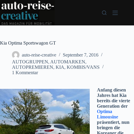
Zum
Inhalt
springen
Kia Optima Sportswagon GT
auto-reise-creative
September 7, 2016
AUTOGRUPPEN
,
AUTOMARKEN
,
AUTOPREMIEREN
,
KIA
,
KOMBIS/VANS
1 Kommentar
Anfang diesen
Jahres hat Kia
bereits die vierte
Generation der
Optima
Limousine
präsentiert, nun
bringen die
Koreaner die