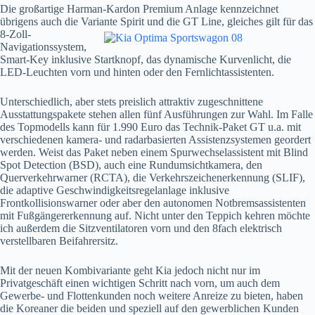
Die großartige Harman-Kardon Premium Anlage kennzeichnet
übrigens auch die Variante
Spirit und die GT Line, gleiches gilt für das
8-Zoll-
Navigationssystem,
Smart-Key inklusive Startknopf, das dynamische Kurvenlicht, die
LED-Leuchten vorn und hinten oder den Fernlichtassistenten.
Unterschiedlich, aber stets preislich attraktiv zugeschnittene
Ausstattungspakete stehen allen fünf Ausführungen zur Wahl. Im Falle
des Topmodells kann für 1.990 Euro das Technik-Paket GT u.a. mit
verschiedenen kamera- und radarbasierten Assistenzsystemen geordert
werden. Weist das Paket neben einem Spurwechselassistent mit Blind
Spot Detection (BSD), auch eine Rundumsichtkamera, den
Querverkehrwarner (RCTA), die Verkehrszeichenerkennung (SLIF),
die adaptive Geschwindigkeitsregelanlage inklusive
Frontkollisionswarner oder aber den autonomen Notbremsassistenten
mit Fußgängererkennung auf. Nicht unter den Teppich kehren möchte
ich außerdem die Sitzventilatoren vorn und den 8fach elektrisch
verstellbaren Beifahrersitz.
Mit der neuen Kombivariante geht Kia jedoch nicht nur im
Privatgeschäft einen wichtigen Schritt nach vorn, um auch dem
Gewerbe- und Flottenkunden noch weitere Anreize zu bieten, haben
die Koreaner die beiden und speziell auf den gewerblichen Kunden