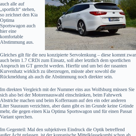
auch alle auf
„sportlich“ stehen,
so zeichnet den Kia
Optima
Sportswagon auch
hier eine
komfortable
Abstimmung aus.
Gleiches gilt für die neu konzipierte Servolenkung – diese kommt zwar
auch beim 1.7 CRDi zum Einsatz, soll aber letztlich dem sportlichen
Anspruch im GT gerecht werden. Hierfür und um bei der rasanten
Kurvenhatz wirklich zu überzeugen, müsste aber sowohl die
Rückmeldung als auch die Abstimmung noch direkter sein.
Im direkten Vergleich mit der Nummer eins aus Wolfsburg müssen Sie
sich also bei der Motorenauswahl einschränken, beim Fahrwerk
Abstriche machen und beim Kofferraum auf den ein oder anderen
Liter Stauraum verzichten, aber dann gibt es im Grunde keine Gründe
mehr, die gegen einen Kia Optima Sportswagon und für einen Passat
Variant sprechen.
Im Gegenteil: Mal den subjektiven Eindruck die Optik betreffend
außer Acht gelassen, ist der koreanische Mittelklassekombi schon ab