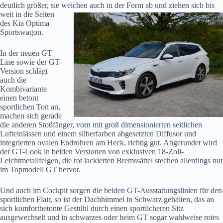
deutlich größer, sie weichen
auch in der Form ab und ziehen sich bis
weit in die Seiten
des Kia Optima
Sportswagon.
In der neuen GT
Line sowie der GT-
Version schlägt
auch die
Kombivariante
einen betont
sportlichen Ton an,
machen sich gerade
die anderen Stoßfänger, vorn mit groß dimensionierten seitlichen
Lufteinlässen und einem silberfarben abgesetzten Diffusor und
integrierten ovalen Endrohren am Heck, richtig gut. Abgerundet wird
der GT-Look in beiden Versionen von exklusiven 18-Zoll-
Leichtmetallfelgen, die rot lackierten Bremssättel stechen allerdings nur
im Topmodell GT hervor.
Und auch im Cockpit sorgen die beiden GT-Ausstattungslinien für den
sportlichen Flair, so ist der Dachhimmel in Schwarz gehalten, das an
sich komfortbetonte Gestühl durch einen sportlicheren Sitz
ausgewechselt und in schwarzes oder beim GT sogar wahlweise rotes