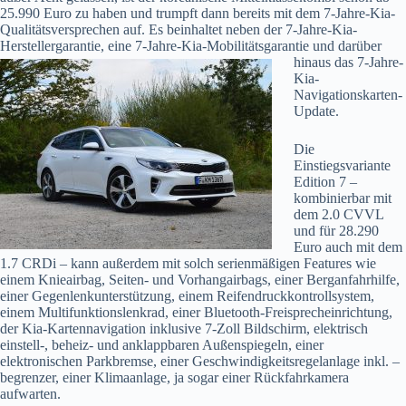
25.990 Euro zu haben und trumpft dann bereits mit dem 7-Jahre-Kia-
Qualitätsversprechen auf. Es beinhaltet neben der 7-Jahre-Kia-
Herstellergarantie, eine 7-Jahre-Kia-Mobilitätsgarantie und darüber
hinaus das 7-Jahre-
Kia-
Navigationskarten-
Update.
Die
Einstiegsvariante
Edition 7 –
kombinierbar mit
dem 2.0 CVVL
und für 28.290
Euro auch mit dem
1.7 CRDi – kann außerdem mit solch serienmäßigen Features wie
einem Knieairbag, Seiten- und Vorhangairbags, einer Berganfahrhilfe,
einer Gegenlenkunterstützung, einem Reifendruckkontrollsystem,
einem Multifunktionslenkrad, einer Bluetooth-Freisprecheinrichtung,
der Kia-Kartennavigation inklusive 7-Zoll Bildschirm, elektrisch
einstell-, beheiz- und anklappbaren Außenspiegeln, einer
elektronischen Parkbremse, einer Geschwindigkeitsregelanlage inkl. –
begrenzer, einer Klimaanlage, ja sogar einer Rückfahrkamera
aufwarten.