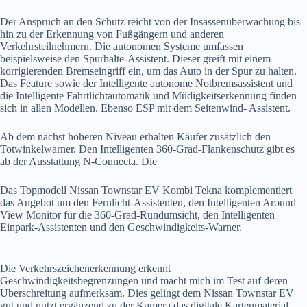
Der Anspruch an den Schutz reicht von der Insassenüberwachung bis
hin zu der Erkennung von Fußgängern und anderen
Verkehrsteilnehmern. Die autonomen Systeme umfassen
beispielsweise den Spurhalte-Assistent. Dieser greift mit einem
korrigierenden Bremseingriff ein, um das Auto in der Spur zu halten.
Das Feature sowie der Intelligente autonome Notbremsassistent und
die Intelligente Fahrtlichtautomatik und Müdigkeitserkennung finden
sich in allen Modellen. Ebenso ESP mit dem Seitenwind- Assistent.
Ab dem nächst höheren Niveau erhalten Käufer zusätzlich den
Totwinkelwarner. Den Intelligenten 360-Grad-Flankenschutz gibt es
ab der Ausstattung N-Connecta. Die
Das Topmodell Nissan Townstar EV Kombi Tekna komplementiert
das Angebot um den Fernlicht-Assistenten, den Intelligenten Around
View Monitor für die 360-Grad-Rundumsicht, den Intelligenten
Einpark-Assistenten und den Geschwindigkeits-Warner.
Die Verkehrszeichenerkennung erkennt
Geschwindigkeitsbegrenzungen und macht mich im Test auf deren
Überschreitung aufmerksam. Dies gelingt dem Nissan Townstar EV
gut und nutzt ergänzend zu der Kamera das digitale Kartenmaterial.