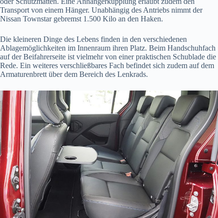
oder Schutzmatten. Eine Anhängerkupplung erlaubt zudem den
Transport von einem Hänger. Unabhängig des Antriebs nimmt der
Nissan Townstar gebremst 1.500 Kilo an den Haken.
Die kleineren Dinge des Lebens finden in den verschiedenen
Ablagemöglichkeiten im Innenraum ihren Platz. Beim Handschuhfach
auf der Beifahrerseite ist vielmehr von einer praktischen Schublade die
Rede. Ein weiteres verschließbares Fach befindet sich zudem auf dem
Armaturenbrett über dem Bereich des Lenkrads.