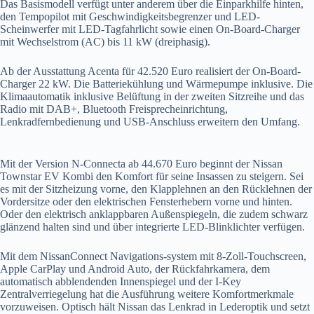
Das Basismodell verfügt unter anderem über die Einparkhilfe hinten,
den Tempopilot mit Geschwindigkeitsbegrenzer und LED-
Scheinwerfer mit LED-Tagfahrlicht sowie einen On-Board-Charger
mit Wechselstrom (AC) bis 11 kW (dreiphasig).
Ab der Ausstattung Acenta für 42.520 Euro realisiert der On-Board-
Charger 22 kW. Die Batteriekühlung und Wärmepumpe inklusive. Die
Klimaautomatik inklusive Belüftung in der zweiten Sitzreihe und das
Radio mit DAB+, Bluetooth Freisprecheinrichtung,
Lenkradfernbedienung und USB-Anschluss erweitern den Umfang.
Mit der Version N-Connecta ab 44.670 Euro beginnt der Nissan
Townstar EV Kombi den Komfort für seine Insassen zu steigern. Sei
es mit der Sitzheizung vorne, den Klapplehnen an den Rücklehnen der
Vordersitze oder den elektrischen Fensterhebern vorne und hinten.
Oder den elektrisch anklappbaren Außenspiegeln, die zudem schwarz
glänzend halten sind und über integrierte LED-Blinklichter verfügen.
Mit dem NissanConnect Navigations-system mit 8-Zoll-Touchscreen,
Apple CarPlay und Android Auto, der Rückfahrkamera, dem
automatisch abblendenden Innenspiegel und der I-Key
Zentralverriegelung hat die Ausführung weitere Komfortmerkmale
vorzuweisen. Optisch hält Nissan das Lenkrad in Lederoptik und setzt