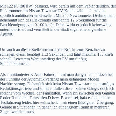
Mit 122 PS (90 kW) bestückt, wird bereits auf dem Papier deutlich, der
Elektromotor des Nissan Townstar EV Kombi zählt nicht zu den
sportlich ambitionierten Gesellen. Mit 245 Newtonmeter Drehmoment
genehmigt sich das Elektroauto entspannte 12,6 Sekunden für die
Beschleunigung von 0-100 km/h. Dabei wirkt er jedoch keineswegs
untermotorisiert und vermittelt in der Stadt sogar eine angenehme
Agilität.
Um auch an dieser Stelle nochmals die Brücke zum Benziner zu
schlagen, dieser benötigt 11,3 Sekunden und fährt maximal 183 km/h
schnell. Letzterem Wert unterliegt der EV um fünfzig
Stundenkilometer.
Als ambitionierter E-Auto-Fahrer nimmt man das gerne hin, doch bei
der Führung der Automatik verlangt mein gefahrenes Modell
Nachbesserung. Es handelt sich beim Nissan Townstar um einstufiges
Reduktionsgetriebe und somit entfallen die einzelnen Gänge, doch ich
spreche vom Wechsel der Fahrstufen. Wenn ich zwischen den Gängen
P oder R und den Fahrstufen D bzw. B wechsel, hakt es bei meinem
Testfahrzeug leider, hier wünsche ich mir einen flüssigeren Übergang.
Gerade in Situationen, in denen ich auf engstem Raum in mehreren
Zügen wenden muss.