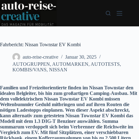
Zum
Inhalt
springen
Fahrbericht: Nissan Townstar EV Kombi
auto-reise-creative
Januar 30, 2025
AUTOGRUPPEN
,
AUTOMARKEN
,
AUTOTESTS
,
KOMBIS/VANS
,
NISSAN
Familien und Freizeitorientierte finden im Nissan Townstar den
idealen Belgleiter, bis hin zum großartigen Camping-Ausbau. Mit
dem vollelektrischen Nissan Townstar EV Kombi müssen
Weltenbummler Geduld mitbringen und auf ihren Routen die
nötigen Ladestopps einplanen. Wen dieser Aspekt abschreckt,
kann alternativ zum getesteten Nissan Townstar EV Kombi das
Modell mit dem 1.3 DIG-T Benziner auswählen. Summa
summarum verdoppelt sich beim Verbrenner die Reichweite im
Vergleich zum EV. Mit fünf Sitzplätzen, einer verschiebbaren
Rückbank, einem Kofferraumvolumen von bis zu 2.500 Litern