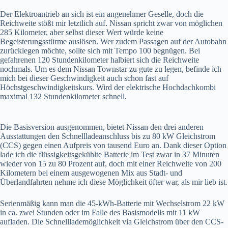
Der Elektroantrieb an sich ist ein angenehmer Geselle, doch die
Reichweite stößt mir letztlich auf. Nissan spricht zwar von möglichen
285 Kilometer, aber selbst dieser Wert würde keine
Begeisterungsstürme auslösen. Wer zudem Passagen auf der Autobahn
zurücklegen möchte, sollte sich mit Tempo 100 begnügen. Bei
gefahrenen 120 Stundenkilometer halbiert sich die Reichweite
nochmals. Um es dem Nissan Townstar zu gute zu legen, befinde ich
mich bei dieser Geschwindigkeit auch schon fast auf
Höchstgeschwindigkeitskurs. Wird der elektrische Hochdachkombi
maximal 132 Stundenkilometer schnell.
Die Basisversion ausgenommen, bietet Nissan den drei anderen
Ausstattungen den Schnellladeanschluss bis zu 80 kW Gleichstrom
(CCS) gegen einen Aufpreis von tausend Euro an. Dank dieser Option
lade ich die flüssigkeitsgekühlte Batterie im Test zwar in 37 Minuten
wieder von 15 zu 80 Prozent auf, doch mit einer Reichweite von 200
Kilometern bei einem ausgewogenen Mix aus Stadt- und
Überlandfahrten nehme ich diese Möglichkeit öfter war, als mir lieb ist.
Serienmäßig kann man die 45-kWh-Batterie mit Wechselstrom 22 kW
in ca. zwei Stunden oder im Falle des Basismodells mit 11 kW
aufladen. Die Schnelllademöglichkeit via Gleichstrom über den CCS-