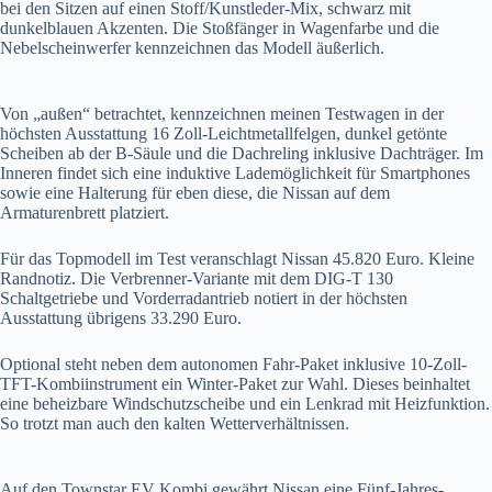
bei den Sitzen auf einen Stoff/Kunstleder-Mix, schwarz mit
dunkelblauen Akzenten. Die Stoßfänger in Wagenfarbe und die
Nebelscheinwerfer kennzeichnen das Modell äußerlich.
Von „außen“ betrachtet, kennzeichnen meinen Testwagen in der
höchsten Ausstattung 16 Zoll-Leichtmetallfelgen, dunkel getönte
Scheiben ab der B-Säule und die Dachreling inklusive Dachträger. Im
Inneren findet sich eine induktive Lademöglichkeit für Smartphones
sowie eine Halterung für eben diese, die Nissan auf dem
Armaturenbrett platziert.
Für das Topmodell im Test veranschlagt Nissan 45.820 Euro. Kleine
Randnotiz. Die Verbrenner-Variante mit dem DIG-T 130
Schaltgetriebe und Vorderradantrieb notiert in der höchsten
Ausstattung übrigens 33.290 Euro.
Optional steht neben dem autonomen Fahr-Paket inklusive 10-Zoll-
TFT-Kombiinstrument ein Winter-Paket zur Wahl. Dieses beinhaltet
eine beheizbare Windschutzscheibe und ein Lenkrad mit Heizfunktion.
So trotzt man auch den kalten Wetterverhältnissen.
Auf den Townstar EV Kombi gewährt Nissan eine Fünf-Jahres-