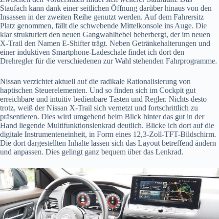
Staufach kann dank einer seitlichen Öffnung darüber hinaus von den
Insassen in der zweiten Reihe genutzt werden. Auf dem Fahrersitz
Platz genommen, fällt die schwebende Mittelkonsole ins Auge. Die
klar strukturiert den neuen Gangwahlhebel beherbergt, der im neuen
X-Trail den Namen E-Shifter trägt. Neben Getränkehalterungen und
einer induktiven Smartphone-Ladeschale findet ich dort den
Drehregler für die verschiedenen zur Wahl stehenden Fahrprogramme.
Nissan verzichtet aktuell auf die radikale Rationalisierung von
haptischen Steuerelementen. Und so finden sich im Cockpit gut
erreichbare und intuitiv bedienbare Tasten und Regler. Nichts desto
trotz, weiß der Nissan X-Trail sich vernetzt und fortschrittlich zu
präsentieren. Dies wird umgehend beim Blick hinter das gut in der
Hand liegende Multifunktionslenkrad deutlich. Blicke ich dort auf die
digitale Instrumenteneinheit, in Form eines 12,3-Zoll-TFT-Bildschirm.
Die dort dargestellten Inhalte lassen sich das Layout betreffend ändern
und anpassen. Dies gelingt ganz bequem über das Lenkrad.