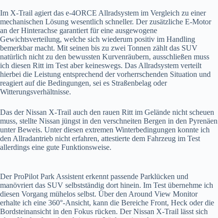
Im X-Trail agiert das e-4ORCE Allradsystem im Vergleich zu einer
mechanischen Lösung wesentlich schneller. Der zusätzliche E-Motor
an der Hinterachse garantiert für eine ausgewogene
Gewichtsverteilung, welche sich wiederum positiv im Handling
bemerkbar macht. Mit seinen bis zu zwei Tonnen zählt das SUV
natürlich nicht zu den bewussten Kurvenräubern, ausschließen muss
ich diesen Ritt im Test aber keineswegs. Das Allradsystem verteilt
hierbei die Leistung entsprechend der vorherrschenden Situation und
reagiert auf die Bedingungen, sei es Straßenbelag oder
Witterungsverhältnisse.
Das der Nissan X-Trail auch den rauen Ritt im Gelände nicht scheuen
muss, stellte Nissan jüngst in den verschneiten Bergen in den Pyrenäen
unter Beweis. Unter diesen extremen Winterbedingungen konnte ich
den Allradantrieb nicht erfahren, attestierte dem Fahrzeug im Test
allerdings eine gute Funktionsweise.
Der ProPilot Park Assistent erkennt passende Parklücken und
manövriert das SUV selbstständig dort hinein. Im Test übernehme ich
diesen Vorgang mühelos selbst. Über den Around View Monitor
erhalte ich eine 360°-Ansicht, kann die Bereiche Front, Heck oder die
Bordsteinansicht in den Fokus rücken. Der Nissan X-Trail lässt sich