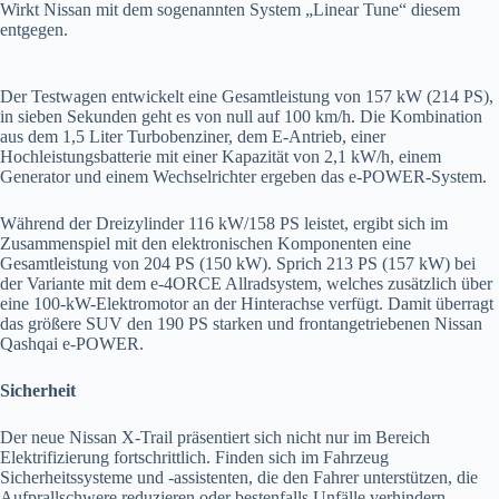
Wirkt Nissan mit dem sogenannten System „Linear Tune“ diesem
entgegen.
Der Testwagen entwickelt eine Gesamtleistung von 157 kW (214 PS),
in sieben Sekunden geht es von null auf 100 km/h. Die Kombination
aus dem 1,5 Liter Turbobenziner, dem E-Antrieb, einer
Hochleistungsbatterie mit einer Kapazität von 2,1 kW/h, einem
Generator und einem Wechselrichter ergeben das e-POWER-System.
Während der Dreizylinder 116 kW/158 PS leistet, ergibt sich im
Zusammenspiel mit den elektronischen Komponenten eine
Gesamtleistung von 204 PS (150 kW). Sprich 213 PS (157 kW) bei
der Variante mit dem e-4ORCE Allradsystem, welches zusätzlich über
eine 100-kW-Elektromotor an der Hinterachse verfügt. Damit überragt
das größere SUV den 190 PS starken und frontangetriebenen Nissan
Qashqai e-POWER.
Sicherheit
Der neue Nissan X-Trail präsentiert sich nicht nur im Bereich
Elektrifizierung fortschrittlich. Finden sich im Fahrzeug
Sicherheitssysteme und -assistenten, die den Fahrer unterstützen, die
Aufprallschwere reduzieren oder bestenfalls Unfälle verhindern.