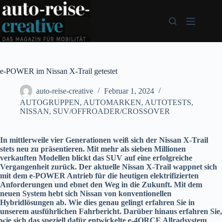
Zum
Inhalt
springen
e-POWER im Nissan X-Trail getestet
auto-reise-creative
Februar 1, 2024
AUTOGRUPPEN
,
AUTOMARKEN
,
AUTOTESTS
,
NISSAN
,
SUV/OFFROADER/CROSSOVER
In mittlerweile vier Generationen weiß sich der Nissan X-Trail
stets neu zu präsentieren. Mit mehr als sieben Millionen
verkauften Modellen blickt das SUV auf eine erfolgreiche
Vergangenheit zurück. Der aktuelle Nissan X-Trail wappnet sich
mit dem e-POWER Antrieb für die heutigen elektrifizierten
Anforderungen und ebnet den Weg in die Zukunft. Mit dem
neuen System hebt sich Nissan von konventionellen
Hybridlösungen ab. Wie dies genau gelingt erfahren Sie in
unserem ausführlichen Fahrbericht. Darüber hinaus erfahren Sie,
wie sich das speziell dafür entwickelte e-4ORCE Allradsystem