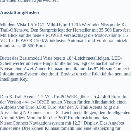
für einen sicheren Spurwechsel.
Ausstattung/Kosten
Mit dem Visia 1.5 VC-T Mild-Hybrid 120 kW zündet Nissan die X-
Trail-Offensive. Den Startpreis legt der Hersteller mit 35.500 Euro fest.
Mit Blick auf die neue e-POWER veranschlagt die Motorvariante 1.5
VC-T e-POWER 150 kW inklusive Automatik und Vorderradantrieb
mindestens 38.500 Euro.
Bietet das Basismodell Visia bereits 18″-Leichtmetallfelgen, LED-
Scheinwerfer und eine Einparkhilfe hinten, legt das nächst höhere
Niveau eine Zwei-Zonen Klimaautomatik und das 8″-Nissan Connect
Infotainment-System obendrauf. Ergänzt um eine Rückfahrkamera und
Intelligent Key.
Den X-Trail Acenta 1.5 VC-T e-POWER gibt es ab 42.400 Euro. In
der Version 4×4 e-4ORCE notiert Nissan für den Allradantrieb einen
Aufpreis von Euro 3.500 Euro. Auf den X-Trail Acenta folgt die
Ausstattung N-Connecta mit 18″-Leichtmetallfelgen, dem Intelligenten
Around View Monitor für eine 360° Rundumsicht und das
NissanConnect Navigationssystem mit 12,3″ Display. Das Angebot
rundet eine Drei-Zonen-Klimaautomatik und eine Sitzheizung für