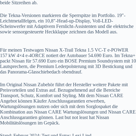
beide Sitzreihen ab.
Die Tekna-Versionen markieren die Sperrspitze im Portfolio. 19″-
Leichtmetallfelgen, ein 10,8″-Head-up-Display, Voll-LED-
Scheinwerfer mit Adaptivem Fernlicht-Assistenten und die elektrische
sowie sensorgesteuerte Heckklappe zeichnen das Modell aus.
Für meinen Testwagen Nissan X-Trail Tekna 1.5 VC-T e-POWER
157 kW 4×4 e-4ORCE notiert der Autobauer 54.690 Euro. Im Tekna+
packt Nissan für 57.690 Euro ein BOSE Premium Soundsystem mit 10
Lautsprechern, die Premium Lederpolsterung mit 3D Bestickung und
das Panorama-Glasschiebedach obendrauf.
Im Original Nissan Zubehör führt der Hersteller weitere Pakete mit
Preisvorteilen und Extras auf. Bezugnehmend auf die Bereiche
Transport, Schutz, Komfort und Styling. Mit dem Nissan CARE
Angebot können Käufer Anschlussgarantien erwerben,
Wartungslösungen nutzen oder sich mit dem Sorglospaket die
Kombination aus Nissan CARE Wartungslösungen und Nissan CARE
Anschlussgarantien gönnen. Last but not least hat Nissan
Mobilitätslösungen im Gepäck.
Stand: Februar 2024; Test und Fotos: Lexi Lind