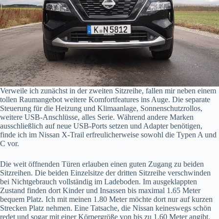
Verweile ich zunächst in der zweiten Sitzreihe, fallen mir neben einem
tollen Raumangebot weitere Komfortfeatures ins Auge. Die separate
Steuerung für die Heizung und Klimaanlage, Sonnenschutzrollos,
weitere USB-Anschlüsse, alles Serie. Während andere Marken
ausschließlich auf neue USB-Ports setzen und Adapter benötigen,
finde ich im Nissan X-Trail erfreulicherweise sowohl die Typen A und
C vor.
Die weit öffnenden Türen erlauben einen guten Zugang zu beiden
Sitzreihen. Die beiden Einzelsitze der dritten Sitzreihe verschwinden
bei Nichtgebrauch vollständig im Ladeboden. Im ausgeklappten
Zustand finden dort Kinder und Insassen bis maximal 1.65 Meter
bequem Platz. Ich mit meinen 1.80 Meter möchte dort nur auf kurzen
Strecken Platz nehmen. Eine Tatsache, die Nissan keineswegs schön
redet und sogar mit einer Körpergröße von bis zu 1.60 Meter angibt.