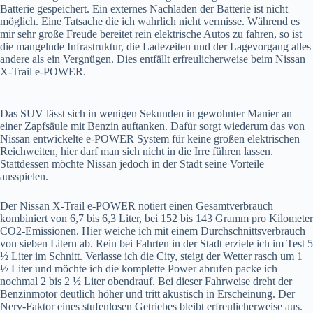
Batterie gespeichert. Ein externes Nachladen der Batterie ist nicht
möglich. Eine Tatsache die ich wahrlich nicht vermisse. Während es
mir sehr große Freude bereitet rein elektrische Autos zu fahren, so ist
die mangelnde Infrastruktur, die Ladezeiten und der Lagevorgang alles
andere als ein Vergnügen. Dies entfällt erfreulicherweise beim Nissan
X-Trail e-POWER.
Das SUV lässt sich in wenigen Sekunden in gewohnter Manier an
einer Zapfsäule mit Benzin auftanken. Dafür sorgt wiederum das von
Nissan entwickelte e-POWER System für keine großen elektrischen
Reichweiten, hier darf man sich nicht in die Irre führen lassen.
Stattdessen möchte Nissan jedoch in der Stadt seine Vorteile
ausspielen.
Der Nissan X-Trail e-POWER notiert einen Gesamtverbrauch
kombiniert von 6,7 bis 6,3 Liter, bei 152 bis 143 Gramm pro Kilometer
CO2-Emissionen. Hier weiche ich mit einem Durchschnittsverbrauch
von sieben Litern ab. Rein bei Fahrten in der Stadt erziele ich im Test 5
½ Liter im Schnitt. Verlasse ich die City, steigt der Wetter rasch um 1
½ Liter und möchte ich die komplette Power abrufen packe ich
nochmal 2 bis 2 ½ Liter obendrauf. Bei dieser Fahrweise dreht der
Benzinmotor deutlich höher und tritt akustisch in Erscheinung. Der
Nerv-Faktor eines stufenlosen Getriebes bleibt erfreulicherweise aus.