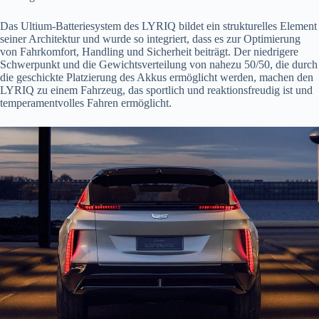
Das Ultium-Batteriesystem des LYRIQ bildet ein strukturelles Element
seiner Architektur und wurde so integriert, dass es zur Optimierung
von Fahrkomfort, Handling und Sicherheit beiträgt. Der niedrigere
Schwerpunkt und die Gewichtsverteilung von nahezu 50/50, die durch
die geschickte Platzierung des Akkus ermöglicht werden, machen den
LYRIQ zu einem Fahrzeug, das sportlich und reaktionsfreudig ist und
temperamentvolles Fahren ermöglicht.