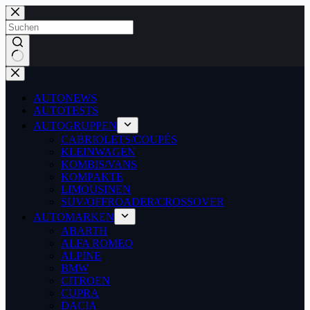
Zum
Inhalt
springen
Keine
Ergebnisse
AUTONEWS
AUTOTESTS
AUTOGRUPPEN
CABRIOLETS/COUPÉS
KLEINWAGEN
KOMBIS/VANS
KOMPAKTE
LIMOUSINEN
SUV/OFFROADER/CROSSOVER
AUTOMARKEN
ABARTH
ALFA ROMEO
ALPINE
BMW
CITROEN
CUPRA
DACIA