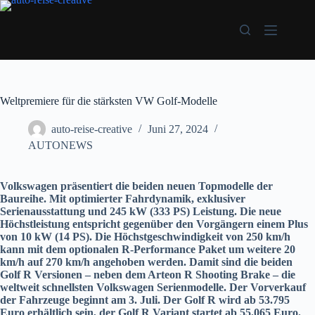
Zum
Inhalt
springen
Weltpremiere für die stärksten VW Golf-Modelle
auto-reise-creative
Juni 27, 2024
AUTONEWS
Volkswagen präsentiert die beiden neuen Topmodelle der
Baureihe. Mit optimierter Fahrdynamik, exklusiver
Serienausstattung und 245 kW (333 PS) Leistung. Die neue
Höchstleistung entspricht gegenüber den Vorgängern einem Plus
von 10 kW (14 PS). Die Höchstgeschwindigkeit von 250 km/h
kann mit dem optionalen R-Performance Paket um weitere 20
km/h auf 270 km/h angehoben werden. Damit sind die beiden
Golf R Versionen – neben dem Arteon R Shooting Brake – die
weltweit schnellsten Volkswagen Serienmodelle. Der Vorverkauf
der Fahrzeuge beginnt am 3. Juli. Der Golf R wird ab 53.795
Euro erhältlich sein, der Golf R Variant startet ab 55.065 Euro.