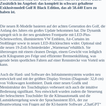
Zusätzlich im Angebot: das komplett in schwarz gehaltene
Exklusivmodell Golf R Black Edition, das ab 58.440 Euro zu
haben ist.
Die neuen R-Modelle basieren auf der achten Generation des Golf, die
Anfang des Jahres ein großes Update bekommen hat. Die Dynamik
spiegelt sich in der neu gestalteten Frontpartie mit LED-Plus-
Scheinwerfern, illuminiertem VW Emblem, Air-Curtains im
Stoßfänger sowie in neuen LED-Rückleuchten wider. Optional sind
die neuen 19-Zoll-Schmiederäder „Warmenau“erhältlich. Sie
überzeugen mit einem cleanen Design, einem Gewicht von lediglich
acht Kilogramm pro Felge und effizienter Bremsenkühlung, was
gerade beim sportlichen Fahren auf einer Rennstrecke von Vorteil sein
kann.
Auch die Hard- und Software des Infotainmentsystems wurden neu
entwickelt und mit der größten Display-Version (Diagonale: 32,8 cm)
von Volkswagen kombiniert. Dank einer neuen Grafik und
Menüstruktur des Touchdisplays verbessert sich auch die intuitive
Bedienung signifikant. Neu entwickelt wurden zudem die Steuerung
der beleuchteten Touchslider für die Klimaautomatik und die
Lautstärkeregelung sowie der Sprachassistent IDA, der zur
Beantwortung von Fragen auf die KI-basierte Software „ChatGPT“