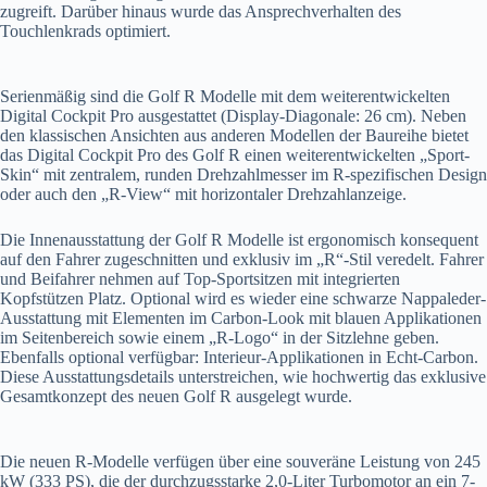
zugreift. Darüber hinaus wurde das Ansprechverhalten des
Touchlenkrads optimiert.
Serienmäßig sind die Golf R Modelle mit dem weiterentwickelten
Digital Cockpit Pro ausgestattet (Display-Diagonale: 26 cm). Neben
den klassischen Ansichten aus anderen Modellen der Baureihe bietet
das Digital Cockpit Pro des Golf R einen weiterentwickelten „Sport-
Skin“ mit zentralem, runden Drehzahlmesser im R-spezifischen Design
oder auch den „R-View“ mit horizontaler Drehzahlanzeige.
Die Innenausstattung der Golf R Modelle ist ergonomisch konsequent
auf den Fahrer zugeschnitten und exklusiv im „R“-Stil veredelt. Fahrer
und Beifahrer nehmen auf Top-Sportsitzen mit integrierten
Kopfstützen Platz. Optional wird es wieder eine schwarze Nappaleder-
Ausstattung mit Elementen im Carbon-Look mit blauen Applikationen
im Seitenbereich sowie einem „R-Logo“ in der Sitzlehne geben.
Ebenfalls optional verfügbar: Interieur-Applikationen in Echt-Carbon.
Diese Ausstattungsdetails unterstreichen, wie hochwertig das exklusive
Gesamtkonzept des neuen Golf R ausgelegt wurde.
Die neuen R-Modelle verfügen über eine souveräne Leistung von 245
kW (333 PS), die der durchzugsstarke 2,0-Liter Turbomotor an ein 7-