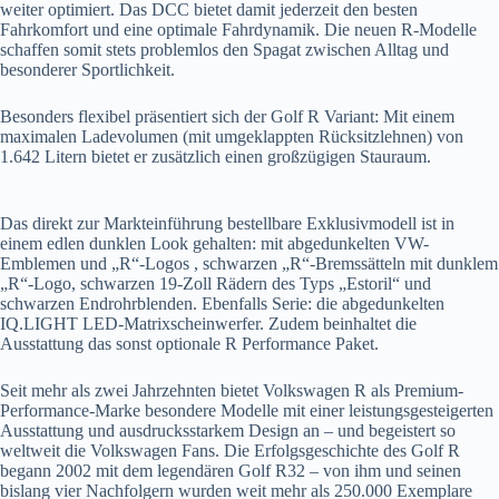
weiter optimiert. Das DCC bietet damit jederzeit den besten
Fahrkomfort und eine optimale Fahrdynamik. Die neuen R-Modelle
schaffen somit stets problemlos den Spagat zwischen Alltag und
besonderer Sportlichkeit.
Besonders flexibel präsentiert sich der Golf R Variant: Mit einem
maximalen Ladevolumen (mit umgeklappten Rücksitzlehnen) von
1.642 Litern bietet er zusätzlich einen großzügigen Stauraum.
Das direkt zur Markteinführung bestellbare Exklusivmodell ist in
einem edlen dunklen Look gehalten: mit abgedunkelten VW-
Emblemen und „R“-Logos , schwarzen „R“-Bremssätteln mit dunklem
„R“-Logo, schwarzen 19-Zoll Rädern des Typs „Estoril“ und
schwarzen Endrohrblenden. Ebenfalls Serie: die abgedunkelten
IQ.LIGHT LED-Matrixscheinwerfer. Zudem beinhaltet die
Ausstattung das sonst optionale R Performance Paket.
Seit mehr als zwei Jahrzehnten bietet Volkswagen R als Premium-
Performance-Marke besondere Modelle mit einer leistungsgesteigerten
Ausstattung und ausdrucksstarkem Design an – und begeistert so
weltweit die Volkswagen Fans. Die Erfolgsgeschichte des Golf R
begann 2002 mit dem legendären Golf R32 – von ihm und seinen
bislang vier Nachfolgern wurden weit mehr als 250.000 Exemplare