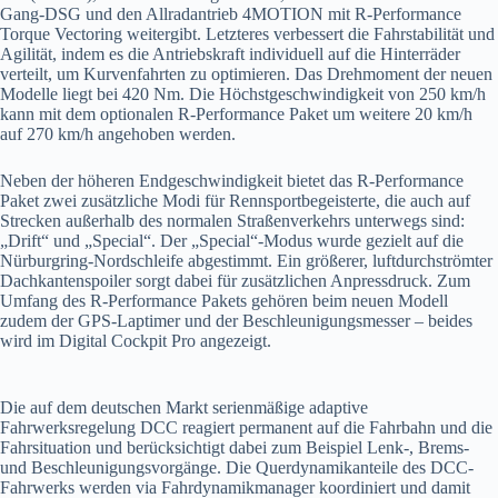
Gang-DSG und den Allradantrieb 4MOTION mit R-Performance
Torque Vectoring weitergibt. Letzteres verbessert die Fahrstabilität und
Agilität, indem es die Antriebskraft individuell auf die Hinterräder
verteilt, um Kurvenfahrten zu optimieren. Das Drehmoment der neuen
Modelle liegt bei 420 Nm. Die Höchstgeschwindigkeit von 250 km/h
kann mit dem optionalen R-Performance Paket um weitere 20 km/h
auf 270 km/h angehoben werden.
Neben der höheren Endgeschwindigkeit bietet das R-Performance
Paket zwei zusätzliche Modi für Rennsportbegeisterte, die auch auf
Strecken außerhalb des normalen Straßenverkehrs unterwegs sind:
„Drift“ und „Special“. Der „Special“-Modus wurde gezielt auf die
Nürburgring-Nordschleife abgestimmt. Ein größerer, luftdurchströmter
Dachkantenspoiler sorgt dabei für zusätzlichen Anpressdruck. Zum
Umfang des R-Performance Pakets gehören beim neuen Modell
zudem der GPS-Laptimer und der Beschleunigungsmesser – beides
wird im Digital Cockpit Pro angezeigt.
Die auf dem deutschen Markt serienmäßige adaptive
Fahrwerksregelung DCC reagiert permanent auf die Fahrbahn und die
Fahrsituation und berücksichtigt dabei zum Beispiel Lenk-, Brems-
und Beschleunigungsvorgänge. Die Querdynamikanteile des DCC-
Fahrwerks werden via Fahrdynamikmanager koordiniert und damit