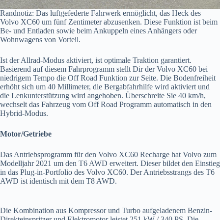
Randnotiz: Das luftgefederte Fahrwerk ermöglicht, das Heck des
Volvo XC60 um fünf Zentimeter abzusenken. Diese Funktion ist beim
Be- und Entladen sowie beim Ankuppeln eines Anhängers oder
Wohnwagens von Vorteil.
Ist der Allrad-Modus aktiviert, ist optimale Traktion garantiert.
Basierend auf diesem Fahrprogramm stellt Dir der Volvo XC60 bei
niedrigem Tempo die Off Road Funktion zur Seite. Die Bodenfreiheit
erhöht sich um 40 Millimeter, die Bergabfahrhilfe wird aktiviert und
die Lenkunterstützung wird angehoben. Überschreite Sie 40 km/h,
wechselt das Fahrzeug vom Off Road Programm automatisch in den
Hybrid-Modus.
Motor/Getriebe
Das Antriebsprogramm für den Volvo XC60 Recharge hat Volvo zum
Modelljahr 2021 um den T6 AWD erweitert. Dieser bildet den Einstieg
in das Plug-in-Portfolio des Volvo XC60. Der Antriebsstrangs des T6
AWD ist identisch mit dem T8 AWD.
Die Kombination aus Kompressor und Turbo aufgeladenem Benzin-
Direkteinspritzer und Elektromotor leistet 251 kW / 340 PS. Die