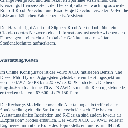
Change Merge Aid und dem Aktiven Spurhalte-Assistenten, dem
Kreuzungs-Bremsassistent, der Heckaufprallabschwächung sowie der
Run-off Road Protection und Road Edge Detection erweitert Volvo die
Liste an erhältlichen Fahrsicherheits-Assistenten.
Der Hazard Light Alert und Slippery Road Alert erlaubt über ein
Cloud-basiertes Netzwerk einen Informationsaustausch zwischen den
Fahrzeugen und macht auf mögliche Gefahren und rutschige
Straßenabschnitte aufmerksam.
Ausstattung/Kosten
Im Online-Konfigurator ist der Volvo XC60 mit sieben Benzin- und
Diesel-Mild-Hybrid-Aggregaten gelistet, die ein Leistungsspektrum
von 110 kW / 150 PS bis 220 kW / 300 PS abdecken. Die beiden
Plug-in-Hybridantriebe T6 & T8 AWD, sprich die Recharge-Modelle,
erstrecken sich von 67.600 bis 75.150 Euro.
Die Recharge-Modelle nehmen die Ausstattungen betreffend eine
Sonderstellung ein, die Struktur unterscheidet sich. Die beiden
Ausstattungslinien Inscription und R-Design sind zudem jeweils als
„Expression“-Modell erhältlich. Der Volvo XC60 T8 AWD Polestar
Engineered nimmt die Rolle des Topmodells ein und ist mit 84.850