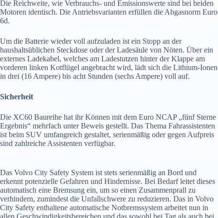
Die Reichweite, wie Verbrauchs- und Emissionswerte sind bei beiden
Motoren identisch. Die Antriebsvarianten erfüllen die Abgasnorm Euro
6d.
Um die Batterie wieder voll aufzuladen ist ein Stopp an der
haushaltsüblichen Steckdose oder der Ladesäule von Nöten. Über ein
externes Ladekabel, welches am Ladestutzen hinter der Klappe am
vorderen linken Kotflügel angebracht wird, lädt sich die Lithium-Ionen
in drei (16 Ampere) bis acht Stunden (sechs Ampere) voll auf.
Sicherheit
Die XC60 Baureihe hat ihr Können mit dem Euro NCAP „fünf Sterne
Ergebnis“ mehrfach unter Beweis gestellt. Das Thema Fahrassistenten
ist beim SUV umfangreich gestaltet, serienmäßig oder gegen Aufpreis
sind zahlreiche Assistenten verfügbar.
Das Volvo City Safety System ist stets serienmäßig an Bord und
erkennt potenzielle Gefahren und Hindernisse. Bei Bedarf leitet dieses
automatisch eine Bremsung ein, um so einen Zusammenprall zu
verhindern, zumindest die Unfallschwere zu reduzieren. Das in Volvo
City Safety enthaltene automatische Notbremssystem arbeitet nun in
allen Geschwindigkeitsbereichen und das sowohl bei Tag als auch bei