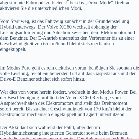
abgestimmte Fahrmodi zu bieten. Über das „Drive Mode“ Drehrad
aktivieren Sie die unterschiedlichen Modi.
Vom Start weg, ist das Fahrzeug zunächst in der Grundeinstellung
Hybrid unterwegs. Der Volvo XC60 wechselt abhängig der
Leistungsanforderung und Situation zwischen dem Elektromotor und
dem Benziner. Der E-Antrieb unterstützt den Verbrenner bis zu einer
Geschwindigkeit von 65 km/h und bleibt stets mechanisch
eingekuppelt.
Im Modus Pure geht es rein elektrisch voran, benötigen Sie spontan die
volle Leistung, reicht ein beherzter Tritt auf das Gaspedal aus und der
Drive-E Benziner schaltet sich sofort hinzu.
Wer dies von vorne herein fordert, wechselt in den Modus Power. Bei
der Beschleunigung profitiert der Volvo XC60 Recharge vom
Ansprechverhalten des Elektromotors und stellt das Drehmoment
sofort bereit. Bis zu einer Geschwindigkeit von 170 km/h bleibt der
Elektromotor mechanisch eingekuppelt und agiert unterstützend.
Der Akku lädt sich während der Fahrt, über den im
Hybridantriebsstrang integrierten Generator sowie beim Bremsen,
durch die zurückgewonnenen Energie. Die Rekuperation erfüllt die