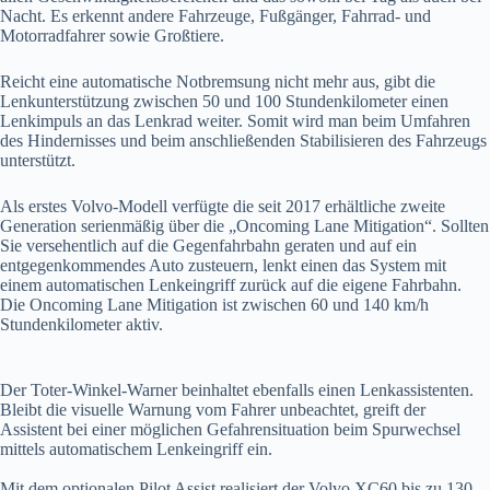
Nacht. Es erkennt andere Fahrzeuge, Fußgänger, Fahrrad- und
Motorradfahrer sowie Großtiere.
Reicht eine automatische Notbremsung nicht mehr aus, gibt die
Lenkunterstützung zwischen 50 und 100 Stundenkilometer einen
Lenkimpuls an das Lenkrad weiter. Somit wird man beim Umfahren
des Hindernisses und beim anschließenden Stabilisieren des Fahrzeugs
unterstützt.
Als erstes Volvo-Modell verfügte die seit 2017 erhältliche zweite
Generation serienmäßig über die „Oncoming Lane Mitigation“. Sollten
Sie versehentlich auf die Gegenfahrbahn geraten und auf ein
entgegenkommendes Auto zusteuern, lenkt einen das System mit
einem automatischen Lenkeingriff zurück auf die eigene Fahrbahn.
Die Oncoming Lane Mitigation ist zwischen 60 und 140 km/h
Stundenkilometer aktiv.
Der Toter-Winkel-Warner beinhaltet ebenfalls einen Lenkassistenten.
Bleibt die visuelle Warnung vom Fahrer unbeachtet, greift der
Assistent bei einer möglichen Gefahrensituation beim Spurwechsel
mittels automatischem Lenkeingriff ein.
Mit dem optionalen Pilot Assist realisiert der Volvo XC60 bis zu 130