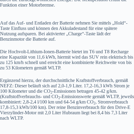
Funktion einer Motorbremse.
Auf das Auf- und Entladen der Batterie nehmen Sie mittels „Hold“-
Taste Einfluss und können den Akkuladestand für eine spätere
Nutzung aufsparen. Bei aktivierter „Charge“-Taste lädt der
Benzinmotor die Batterie auf.
Die Hochvolt-Lithium-Ionen-Batterie bietet im T6 und T8 Recharge
eine Kapazität von 11,6 kWh, hiermit wird das SUV rein elektrisch bis
zu 125 km/h schnell und erreicht eine kombinierte Reichweite von bis
zu 53 Kilometern gemäß WLTP.
Ergänzend hierzu, der durchschnittliche Kraftstoffverbrauch, gemäß
NEFZ: Dieser beläuft sich auf 2,0-1,9 Liter. 17,2-16,3 kWh Strom je
100 Kilometer und die CO
-Emissionen betragen 45-42 g/km.
2
(Kraftstoffverbrauchs- und CO
-Emissionswerte gemäß WLTP, jeweils
2
kombiniert: 2,8-2,4 l/100 km und 64-54 g/km CO
, Stromverbrauch
2
17,8-15,3 kWh/100 km). Der reine Benzinverbrauch für den Drive-E
Vierzylinder-Motor mit 2,0 Liter Hubraum liegt bei 8,4 bis 7,3 Liter
nach WLTP.