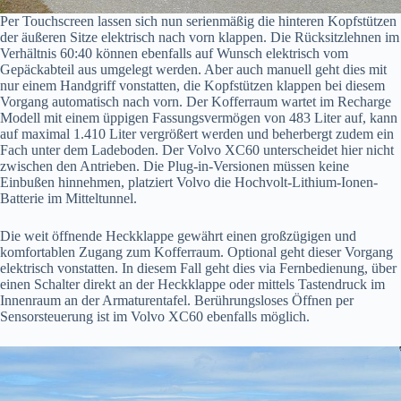
Per Touchscreen lassen sich nun serienmäßig die hinteren Kopfstützen
der äußeren Sitze elektrisch nach vorn klappen. Die Rücksitzlehnen im
Verhältnis 60:40 können ebenfalls auf Wunsch elektrisch vom
Gepäckabteil aus umgelegt werden. Aber auch manuell geht dies mit
nur einem Handgriff vonstatten, die Kopfstützen klappen bei diesem
Vorgang automatisch nach vorn. Der Kofferraum wartet im Recharge
Modell mit einem üppigen Fassungsvermögen von 483 Liter auf, kann
auf maximal 1.410 Liter vergrößert werden und beherbergt zudem ein
Fach unter dem Ladeboden. Der Volvo XC60 unterscheidet hier nicht
zwischen den Antrieben. Die Plug-in-Versionen müssen keine
Einbußen hinnehmen, platziert Volvo die Hochvolt-Lithium-Ionen-
Batterie im Mitteltunnel.
Die weit öffnende Heckklappe gewährt einen großzügigen und
komfortablen Zugang zum Kofferraum. Optional geht dieser Vorgang
elektrisch vonstatten. In diesem Fall geht dies via Fernbedienung, über
einen Schalter direkt an der Heckklappe oder mittels Tastendruck im
Innenraum an der Armaturentafel. Berührungsloses Öffnen per
Sensorsteuerung ist im Volvo XC60 ebenfalls möglich.