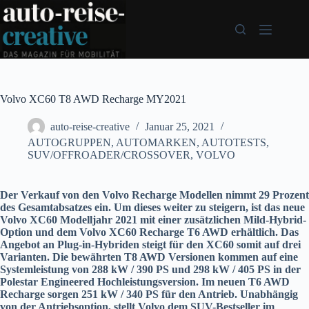
Zum
Inhalt
springen
Volvo XC60 T8 AWD Recharge MY2021
auto-reise-creative
Januar 25, 2021
AUTOGRUPPEN
,
AUTOMARKEN
,
AUTOTESTS
,
SUV/OFFROADER/CROSSOVER
,
VOLVO
Der Verkauf von den Volvo Recharge Modellen nimmt 29 Prozent
des Gesamtabsatzes ein. Um dieses weiter zu steigern, ist das neue
Volvo XC60 Modelljahr 2021 mit einer zusätzlichen Mild-Hybrid-
Option und dem
Volvo XC60 Recharge T6 AWD erhältlich. Das
Angebot an Plug-in-Hybriden steigt für den XC60 somit auf drei
Varianten. Die bewährten T8 AWD Versionen kommen auf eine
Systemleistung von 288 kW / 390 PS und 298 kW / 405 PS in der
Polestar Engineered Hochleistungsversion. Im neuen T6 AWD
Recharge sorgen 251 kW / 340 PS für den Antrieb. Unabhängig
von der Antriebsoption, stellt Volvo dem SUV-Bestseller im