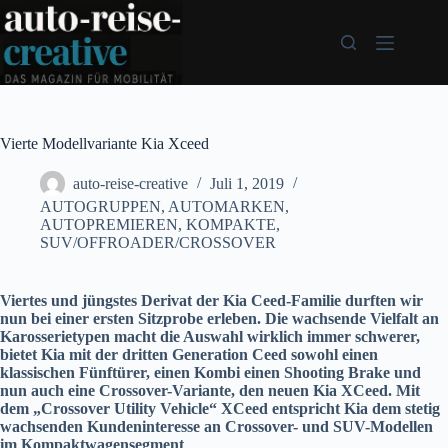
Zum
Inhalt
springen
Vierte Modellvariante Kia Xceed
auto-reise-creative
Juli 1, 2019
AUTOGRUPPEN
,
AUTOMARKEN
,
AUTOPREMIEREN
,
KOMPAKTE
,
SUV/OFFROADER/CROSSOVER
Viertes und jüngstes Derivat der Kia Ceed-Familie durften wir
nun bei einer ersten Sitzprobe erleben. Die wachsende Vielfalt an
Karosserietypen macht die Auswahl wirklich immer schwerer,
bietet Kia mit der dritten Generation Ceed sowohl einen
klassischen Fünftürer, einen Kombi einen Shooting Brake und
nun auch eine Crossover-Variante, den neuen Kia XCeed. Mit
dem „Crossover Utility Vehicle“ XCeed entspricht Kia dem stetig
wachsenden Kundeninteresse an Crossover- und SUV-Modellen
im Kompaktwagensegment
.