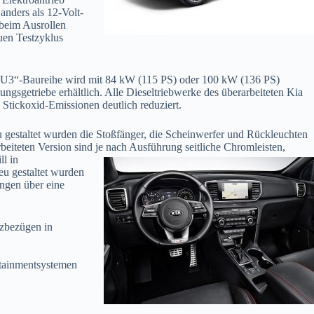
 anders als 12-Volt-
 beim Ausrollen
en Testzyklus
r „U3“-Baureihe wird mit 84 kW (115 PS) oder 100 kW (136 PS)
ngsgetriebe erhältlich. Alle Dieseltriebwerke des überarbeiteten Kia
tickoxid-Emissionen deutlich reduziert.
gestaltet wurden die Stoßfänger, die Scheinwerfer und Rückleuchten
beiteten Version sind je nach Ausführung seitliche Chromleisten,
l in
u gestaltet wurden
ungen über eine
tzbezügen in
otainmentsystemen