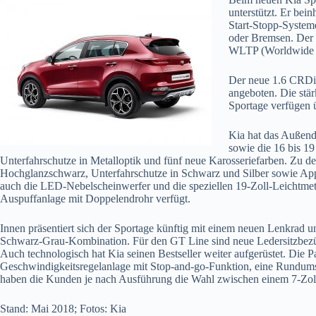
unterstützt. Er bein
Start-Stopp-System
oder Bremsen. Der
WLTP (Worldwide Ha
Der neue 1.6 CRDi 
angeboten. Die stär
Sportage verfügen 
Kia hat das Außend
sowie die 16 bis 19
Unterfahrschutze in Metalloptik und fünf neue Karosseriefarben. Zu
de
Hochglanzschwarz, Unterfahrschutze in Schwarz und Silber sowie App
auch die LED-Nebelscheinwerfer und die speziellen 19-Zoll-Leichtmetal
Auspuffanlage mit Doppelendrohr verfügt.
Innen präsentiert sich der Sportage künftig mit einem neuen Lenkrad u
Schwarz-Grau-Kombination. Für den GT Line sind neue Ledersitzbezüg
Auch technologisch hat Kia seinen Bestseller weiter aufgerüstet. Die 
Geschwindigkeitsregelanlage mit Stop-and-go-Funktion, eine Rundums
haben die Kunden je nach Ausführung die Wahl zwischen einem 7-Zol
Stand: Mai 2018; Fotos: Kia