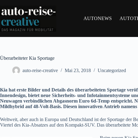
Zum
Inhalt
springen
AUTONEWS
AUTOT
Überarbeiteter Kia Sportage
auto-reise-creative
Mai 23, 2018
Uncategorized
Kia hat erste Bilder und Details des überarbeiteten Sportage ve
Innendesign, bietet neue Sicherheits- und Infotainmentsysteme und
Neuwagen verbindlichen Abgasnorm Euro 6d-Temp entspricht. Neu 
Mildhybrid auf 48-Volt-Basis. Diesen innovativen Antrieb namens
Weltweit, aber auch in Europa und Deutschland ist der Sportage der Be
Viertel des Kia-Absatzes auf den Kompakt-SUV. Das überarbeitete Mode
Beim neuen Kia Spo