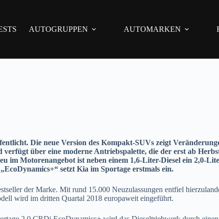
ESTS
AUTOGRUPPEN
AUTOMARKEN
röffentlicht. Die neue Version des Kompakt-SUVs zeigt Veränderun
 verfügt über eine moderne Antriebspalette, die der erst ab Herbst
im Motorenangebot ist neben einem 1,6-Liter-Diesel ein 2,0-Lite
 „EcoDynamics+“ setzt Kia im Sportage erstmals ein.
stseller der Marke. Mit rund 15.000 Neuzulassungen entfiel hierzuland
ll wird im dritten Quartal 2018 europaweit eingeführt.
rtage 2.0 CRDi EcoDynamics+ wird das Dieseltriebwerk durch einen 