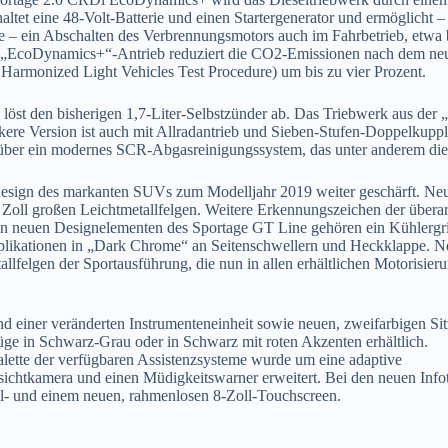
haltet eine 48-Volt-Batterie und einen Startergenerator und ermöglicht –
e – ein Abschalten des Verbrennungsmotors auch im Fahrbetrieb, etwa
 „EcoDynamics+“-Antrieb reduziert die CO2-Emissionen nach dem neu
rmonized Light Vehicles Test Procedure) um bis zu vier Prozent.
löst den bisherigen 1,7-Liter-Selbstzünder ab. Das Triebwerk aus de
kere Version ist auch mit Allradantrieb und Sieben-Stufen-Doppelkupplu
über ein modernes SCR-Abgasreinigungssystem, das unter anderem die S
esign des markanten SUVs zum Modelljahr 2019 weiter geschärft. Neu 
 Zoll großen Leichtmetallfelgen. Weitere Erkennungszeichen der überar
n neuen Designelementen des Sportage GT Line gehören ein Kühlergril
likationen in „Dark Chrome“ an Seitenschwellern und Heckklappe. Ne
lfelgen der Sportausführung, die nun in allen erhältlichen Motorisier
nd einer veränderten Instrumenteneinheit sowie neuen, zweifarbigen Si
e in Schwarz-Grau oder in Schwarz mit roten Akzenten erhältlich.
Palette der verfügbaren Assistenzsysteme wurde um eine adaptive
ichtkamera und einen Müdigkeitswarner erweitert. Bei den neuen Inf
l- und einem neuen, rahmenlosen 8-Zoll-Touchscreen.