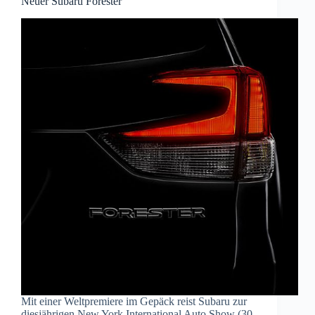
Neuer Subaru Forester
Mit einer Weltpremiere im Gepäck reist Subaru zur
diesjährigen New York International Auto Show (30.