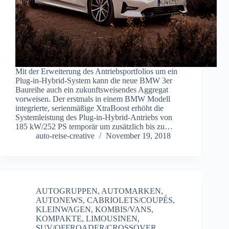
Mit der Erweiterung des Antriebsportfolios um ein
Plug-in-Hybrid-System kann die neue BMW 3er
Baureihe auch ein zukunftsweisendes Aggregat
vorweisen. Der erstmals in einem BMW Modell
integrierte, serienmäßige XtraBoost erhöht die
Systemleistung des Plug-in-Hybrid-Antriebs von
185 kW/252 PS temporär um zusätzlich bis zu…
auto-reise-creative
November 19, 2018
AUTOGRUPPEN
,
AUTOMARKEN
,
AUTONEWS
,
CABRIOLETS/COUPÉS
,
KLEINWAGEN
,
KOMBIS/VANS
,
KOMPAKTE
,
LIMOUSINEN
,
SUV/OFFROADER/CROSSOVER