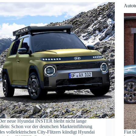
Autote
Der neue Hyundai INSTER bleibt nicht lange
allein: Schon vor der deutschen Markteinführung
des vollelektrischen City-Flitzers kündigt Hyundai
Fiat b