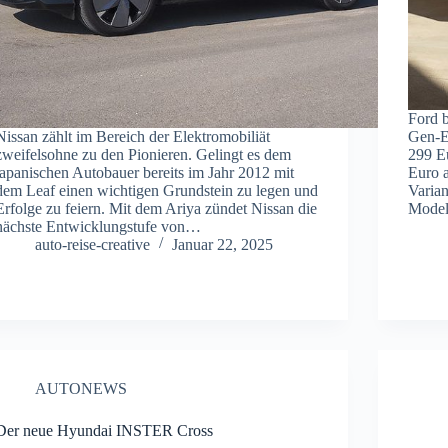
Ford b
Nissan zählt im Bereich der Elektromobiliät
Gen-E 
zweifelsohne zu den Pionieren. Gelingt es dem
299 E
japanischen Autobauer bereits im Jahr 2012 mit
Euro a
dem Leaf einen wichtigen Grundstein zu legen und
Varian
Erfolge zu feiern. Mit dem Ariya zündet Nissan die
Model
nächste Entwicklungstufe von…
auto-reise-creative
Januar 22, 2025
AUTONEWS
Der neue Hyundai INSTER Cross