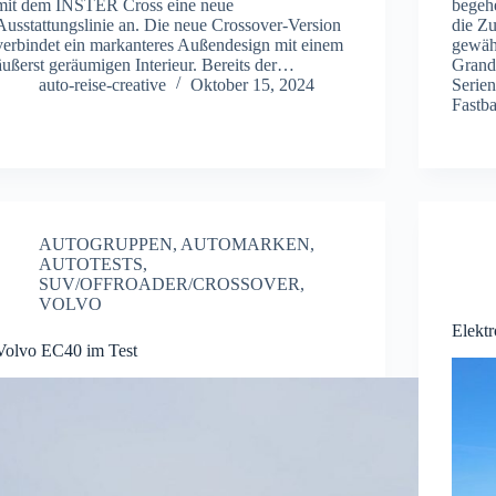
mit dem INSTER Cross eine neue
begeh
Ausstattungslinie an. Die neue Crossover-Version
die Z
verbindet ein markanteres Außendesign mit einem
gewäh
äußerst geräumigen Interieur. Bereits der…
Grand
auto-reise-creative
Oktober 15, 2024
Serien
Fastb
AUTOGRUPPEN
,
AUTOMARKEN
,
AUTOTESTS
,
SUV/OFFROADER/CROSSOVER
,
VOLVO
Elektr
Volvo EC40 im Test