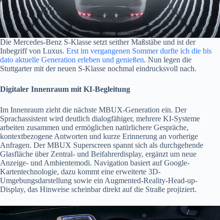
Die Mercedes-Benz S-Klasse setzt seither Maßstäbe und ist der
Inbegriff von Luxus.
Erst im vergangenen Sommer durfte ich die bis
dato aktuelle Generation erleben und genießen
. Nun legen die
Stuttgarter mit der neuen S-Klasse nochmal eindrucksvoll nach.
Digitaler Innenraum mit KI-Begleitung
Im Innenraum zieht die nächste MBUX-Generation ein. Der
Sprachassistent wird deutlich dialogfähiger, mehrere KI-Systeme
arbeiten zusammen und ermöglichen natürlichere Gespräche,
kontextbezogene Antworten und kurze Erinnerung an vorherige
Anfragen. Der MBUX Superscreen spannt sich als durchgehende
Glasfläche über Zentral- und Beifahrerdisplay, ergänzt um neue
Anzeige- und Ambientemodi. Navigation basiert auf Google-
Kartentechnologie, dazu kommt eine erweiterte 3D-
Umgebungsdarstellung sowie ein Augmented-Reality-Head-up-
Display, das Hinweise scheinbar direkt auf die Straße projiziert.