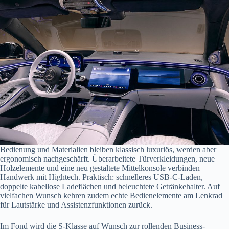
Bedienung und Materialien bleiben klassisch luxuriös, werden aber
ergonomisch nachgeschärft. Überarbeitete Türverkleidungen, neue
Holzelemente und eine neu gestaltete Mittelkonsole verbinden
Handwerk mit Hightech. Praktisch: schnelleres USB-C-Laden,
doppelte kabellose Ladeflächen und beleuchtete Getränkehalter. Auf
vielfachen Wunsch kehren zudem echte Bedienelemente am Lenkrad
für Lautstärke und Assistenzfunktionen zurück.
Im Fond wird die S-Klasse auf Wunsch zur rollenden Business-