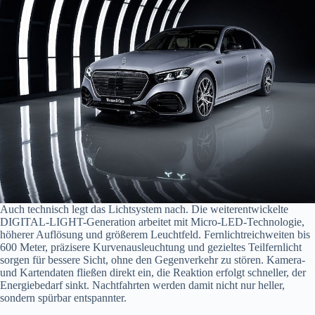
Auch technisch legt das Lichtsystem nach. Die weiterentwickelte
DIGITAL-LIGHT-Generation arbeitet mit Micro-LED-Technologie,
höherer Auflösung und größerem Leuchtfeld. Fernlichtreichweiten bis
600 Meter, präzisere Kurvenausleuchtung und gezieltes Teilfernlicht
sorgen für bessere Sicht, ohne den Gegenverkehr zu stören. Kamera-
und Kartendaten fließen direkt ein, die Reaktion erfolgt schneller, der
Energiebedarf sinkt. Nachtfahrten werden damit nicht nur heller,
sondern spürbar entspannter.