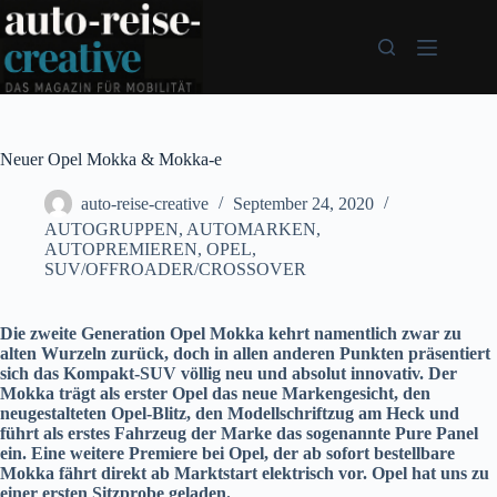
Zum
Inhalt
springen
Neuer Opel Mokka & Mokka-e
auto-reise-creative
September 24, 2020
AUTOGRUPPEN
,
AUTOMARKEN
,
AUTOPREMIEREN
,
OPEL
,
SUV/OFFROADER/CROSSOVER
Die zweite Generation Opel Mokka kehrt namentlich zwar zu
alten Wurzeln zurück, doch in allen anderen Punkten präsentiert
sich das Kompakt-SUV völlig neu und absolut innovativ. Der
Mokka trägt als erster Opel das neue Markengesicht, den
neugestalteten Opel-Blitz, den Modellschriftzug am Heck und
führt als erstes Fahrzeug der Marke das sogenannte Pure Panel
ein. Eine weitere Premiere bei Opel, der ab sofort bestellbare
Mokka fährt direkt ab Marktstart elektrisch vor. Opel hat uns zu
einer ersten Sitzprobe geladen.