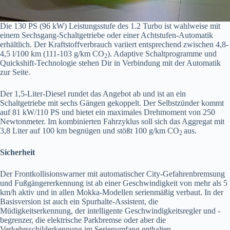
Die 130 PS (96 kW) Leistungsstufe des 1.2 Turbo ist wahlweise mit
einem Sechsgang-Schaltgetriebe oder einer Achtstufen-Automatik
erhältlich. Der Kraftstoffverbrauch variiert entsprechend zwischen 4,8-
4,5 l/100 km (111-103 g/km CO
). Adaptive Schaltprogramme und
2
Quickshift-Technologie stehen Dir in Verbindung mit der Automatik
zur Seite.
Der 1,5-Liter-Diesel rundet das Angebot ab und ist an ein
Schaltgetriebe mit sechs Gängen gekoppelt. Der Selbstzünder kommt
auf 81 kW/110 PS und bietet ein maximales Drehmoment von 250
Newtonmeter. Im kombinierten Fahrzyklus soll sich das Aggregat mit
3,8 Liter auf 100 km begnügen und stößt 100 g/km CO
aus.
2
Sicherheit
Der Frontkollisionswarner mit automatischer City-Gefahrenbremsung
und Fußgängererkennung ist ab einer Geschwindigkeit von mehr als 5
km/h aktiv und in allen Mokka-Modellen serienmäßig verbaut. In der
Basisversion ist auch ein Spurhalte-Assistent, die
Müdigkeitserkennung, der intelligente Geschwindigkeitsregler und -
begrenzer, die elektrische Parkbremse oder aber die
Verkehrsschilderkennung im Serienumfang enthalten.