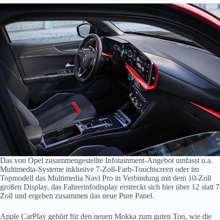
Das von Opel zusammengestellte Infotainment-Angebot umfasst u.a.
Multimedia-Systeme inklusive 7-Zoll-Farb-Touchscreen oder im
Topmodell das Multimedia Navi Pro in Verbindung mit dem 10-Zoll
großen Display, das Fahrerinfodisplay erstreckt sich hier über 12 statt 7
Zoll und ergeben zusammen das neue Pure Panel.
Apple CarPlay gehört für den neuen Mokka zum guten Ton, wie die