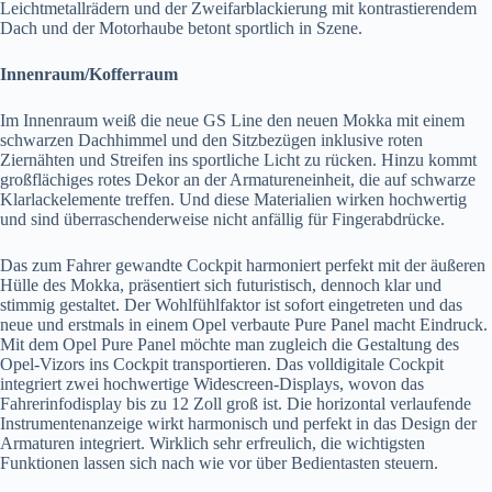
Leichtmetallrädern und der Zweifarblackierung mit kontrastierendem
Dach und der Motorhaube betont sportlich in Szene.
Innenraum/Kofferraum
Im Innenraum weiß die neue GS Line den neuen Mokka mit einem
schwarzen Dachhimmel und den Sitzbezügen inklusive roten
Ziernähten und Streifen ins sportliche Licht zu rücken. Hinzu kommt
großflächiges rotes Dekor an der Armatureneinheit, die auf schwarze
Klarlackelemente treffen. Und diese Materialien wirken hochwertig
und sind überraschenderweise nicht anfällig für Fingerabdrücke.
Das zum Fahrer gewandte Cockpit harmoniert perfekt mit der äußeren
Hülle des Mokka, präsentiert sich futuristisch, dennoch klar und
stimmig gestaltet. Der Wohlfühlfaktor ist sofort eingetreten und das
neue und erstmals in einem Opel verbaute Pure Panel macht Eindruck.
Mit dem Opel Pure Panel möchte man zugleich die Gestaltung des
Opel-Vizors ins Cockpit transportieren. Das volldigitale Cockpit
integriert zwei hochwertige Widescreen-Displays, wovon das
Fahrerinfodisplay bis zu 12 Zoll groß ist. Die horizontal verlaufende
Instrumentenanzeige wirkt harmonisch und perfekt in das Design der
Armaturen integriert. Wirklich sehr erfreulich, die wichtigsten
Funktionen lassen sich nach wie vor über Bedientasten steuern.