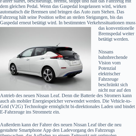
Fahrer startet, beschleunigt, bremst, stoppt und hält das Fahrzeug mit
dem gleichen Pedal. Wenn das Gaspedal losgelassen wird, wirken
automatisch die Bremsen und bringen das Auto zum Stehen. Das
Fahrzeug hält seine Position selbst an steilen Steigungen, bis das
Gaspedal erneut betätigt wird. In bestimmten Verkehrssituationen muss
das
konventionelle
Bremspedal weiter
betätigt werden.
Nissans
bahnbrechende
Vision vom
Potenzial
elektrischer
Fahrzeuge
beschränkt sich
nicht nur auf den
Antrieb des neuen Nissan Leaf. Denn die Batterie des Stromers kann
auch als mobiler Energiespeicher verwendet werden. Die Vehicle-to-
Grid (V2G) Technologie ermöglicht bi-direktionales Laden und bindet
E-Fahrzeuge ins Stromnetz ein.
Außerdem kann der Fahrer des neuen Nissan Leaf über die neu
gestaltete Smartphone App den Ladevorgang des Fahrzeugs
überwachen, das Aufladen zu einem Zeitpunkt mit optimalen