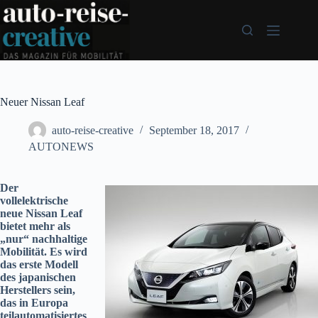
Zum
Inhalt
springen
Neuer Nissan Leaf
auto-reise-creative
September 18, 2017
AUTONEWS
Der
vollelektrische
neue Nissan Leaf
bietet mehr als
„nur“ nachhaltige
Mobilität. Es wird
das erste Modell
des japanischen
Herstellers sein,
das in Europa
teilautomatisiertes