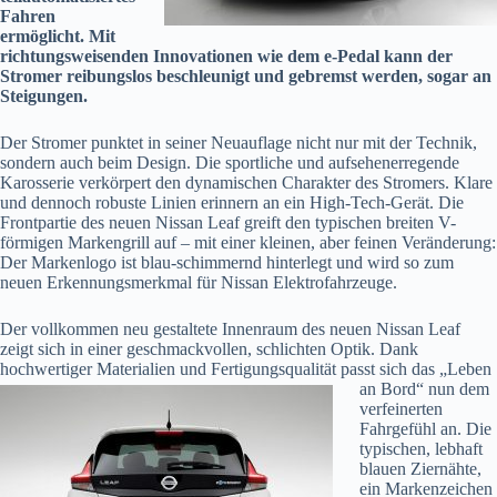
Fahren
ermöglicht. Mit
richtungsweisenden Innovationen wie dem e-Pedal kann der
Stromer reibungslos beschleunigt und gebremst werden, sogar an
Steigungen.
Der Stromer punktet in seiner Neuauflage nicht nur mit der Technik,
sondern auch beim Design. Die sportliche und aufsehenerregende
Karosserie verkörpert den dynamischen Charakter des Stromers. Klare
und dennoch robuste Linien erinnern an ein High-Tech-Gerät. Die
Frontpartie des neuen Nissan Leaf greift den typischen breiten V-
förmigen Markengrill auf – mit einer kleinen, aber feinen Veränderung:
Der Markenlogo ist blau-schimmernd hinterlegt und wird so zum
neuen Erkennungsmerkmal für Nissan Elektrofahrzeuge.
Der vollkommen neu gestaltete Innenraum des neuen Nissan Leaf
zeigt sich in einer geschmackvollen, schlichten Optik. Dank
hochwertiger Materialien und Fertigungsqualität
passt sich das „Leben
an Bord“ nun dem
verfeinerten
Fahrgefühl an. Die
typischen, lebhaft
blauen Ziernähte,
ein Markenzeichen