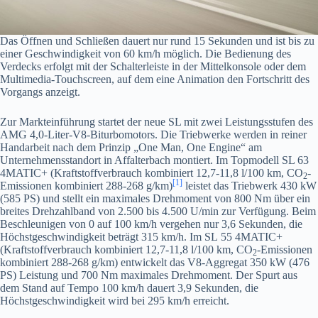
Das Öffnen und Schließen dauert nur rund 15 Sekunden und ist bis zu
einer Geschwindigkeit von 60 km/h möglich. Die Bedienung des
Verdecks erfolgt mit der Schalterleiste in der Mittelkonsole oder dem
Multimedia-Touchscreen, auf dem eine Animation den Fortschritt des
Vorgangs anzeigt.
Zur Markteinführung startet der neue SL mit zwei Leistungsstufen des
AMG 4,0-Liter-V8-Biturbomotors. Die Triebwerke werden in reiner
Handarbeit nach dem Prinzip „One Man, One Engine“ am
Unternehmensstandort in Affalterbach montiert. Im Topmodell SL 63
4MATIC+ (Kraftstoffverbrauch kombiniert 12,7-11,8 l/100 km, CO
-
2
[1]
Emissionen kombiniert 288-268 g/km)
leistet das Triebwerk 430 kW
(585 PS) und stellt ein maximales Drehmoment von 800 Nm über ein
breites Drehzahlband von 2.500 bis 4.500 U/min zur Verfügung. Beim
Beschleunigen von 0 auf 100 km/h vergehen nur 3,6 Sekunden, die
Höchstgeschwindigkeit beträgt 315 km/h. Im SL 55 4MATIC+
(Kraftstoffverbrauch kombiniert 12,7-11,8 l/100 km, CO
-Emissionen
2
kombiniert 288-268 g/km) entwickelt das V8-Aggregat 350 kW (476
PS) Leistung und 700 Nm maximales Drehmoment. Der Spurt aus
dem Stand auf Tempo 100 km/h dauert 3,9 Sekunden, die
Höchstgeschwindigkeit wird bei 295 km/h erreicht.