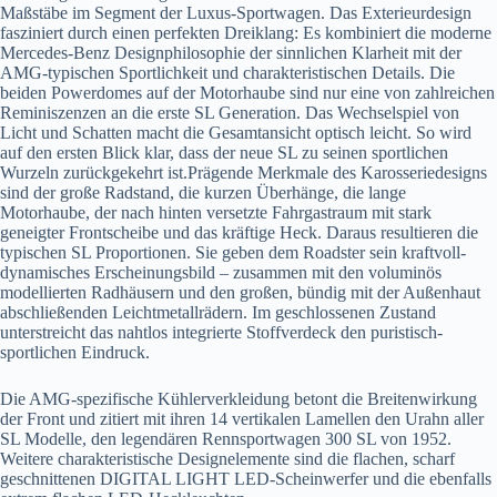
Maßstäbe im Segment der Luxus-Sportwagen. Das Exterieurdesign
fasziniert durch einen perfekten Dreiklang: Es kombiniert die moderne
Mercedes-Benz Designphilosophie der sinnlichen Klarheit mit der
AMG-typischen Sportlichkeit und charakteristischen Details. Die
beiden Powerdomes auf der Motorhaube sind nur eine von zahlreichen
Reminiszenzen an die erste SL Generation. Das Wechselspiel von
Licht und Schatten macht die Gesamtansicht optisch leicht. So wird
auf den ersten Blick klar, dass der neue SL zu seinen sportlichen
Wurzeln zurückgekehrt ist.Prägende Merkmale des Karosseriedesigns
sind der große Radstand, die kurzen Überhänge, die lange
Motorhaube, der nach hinten versetzte Fahrgastraum mit stark
geneigter Frontscheibe und das kräftige Heck. Daraus resultieren die
typischen SL Proportionen. Sie geben dem Roadster sein kraftvoll-
dynamisches Erscheinungsbild – zusammen mit den voluminös
modellierten Radhäusern und den großen, bündig mit der Außenhaut
abschließenden Leichtmetallrädern. Im geschlossenen Zustand
unterstreicht das nahtlos integrierte Stoffverdeck den puristisch-
sportlichen Eindruck.
Die AMG-spezifische Kühlerverkleidung betont die Breitenwirkung
der Front und zitiert mit ihren 14 vertikalen Lamellen den Urahn aller
SL Modelle, den legendären Rennsportwagen 300 SL von 1952.
Weitere charakteristische Designelemente sind die flachen, scharf
geschnittenen DIGITAL LIGHT LED-Scheinwerfer und die ebenfalls