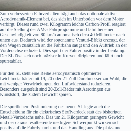
Zum verbesserten Fahrverhalten trägt auch das optionale aktive
Aerodynamik-Element bei, das sich im Unterboden vor dem Motor
verbirgt. Dieses rund zwei Kilogramm leichte Carbon-Profil reagiert
auf die Stellung der AMG Fahrprogramme und fährt bei einer
Geschwindigkeit von 80 km/h automatisch circa 40 Millimeter nach
unten aus. Dadurch wird der sogenannte Venturi-Effekt erzeugt, der
den Wagen zusätzlich an die Fahrbahn saugt und den Auftrieb an der
Vorderachse reduziert. Dies spürt der Fahrer positiv in der Lenkung:
Der SL lässt sich noch präziser in Kurven dirigieren und fährt noch
spurstabiler.
Für den SL steht eine Reihe aerodynamisch optimierter
Leichtmetallräder mit 19, 20 oder 21 Zoll Durchmesser zur Wahl, die
mit weniger Verwirbelungen den Luftwiderstand reduzieren.
Besonders ausgefeilt sind 20-Zoll-Räder mit Aeroringen aus
Kunststoff, die zudem Gewicht sparen.
Die sportlichere Positionierung des neuen SL legte auch die
Entscheidung für ein elektrisches Stoffverdeck statt des bisherigen
Metall-Variodachs nahe. Das um 21 Kilogramm geringere Gewicht
und der daraus resultierende niedrigere Schwerpunkt wirken sich
positiv auf die Fahrdynamik und das Handling aus. Die platz- und