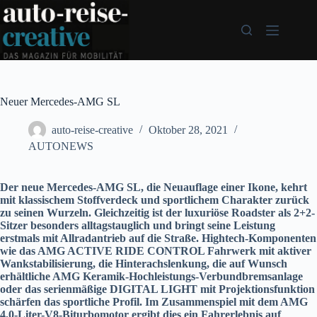
Zum
Inhalt
springen
Neuer Mercedes-AMG SL
auto-reise-creative
Oktober 28, 2021
AUTONEWS
Der neue Mercedes-AMG SL, die Neuauflage einer Ikone, kehrt
mit klassischem Stoffverdeck und sportlichem Charakter zurück
zu seinen Wurzeln. Gleichzeitig ist der luxuriöse Roadster als 2+2-
Sitzer besonders alltagstauglich und bringt seine Leistung
erstmals mit Allradantrieb auf die Straße. Hightech-Komponenten
wie das AMG ACTIVE RIDE CONTROL Fahrwerk mit aktiver
Wankstabilisierung, die Hinterachslenkung, die auf Wunsch
erhältliche AMG Keramik-Hochleistungs-Verbundbremsanlage
oder das serienmäßige DIGITAL LIGHT mit Projektionsfunktion
schärfen das sportliche Profil. Im Zusammenspiel mit dem AMG
4,0-Liter-V8-Biturbomotor ergibt dies ein Fahrerlebnis auf