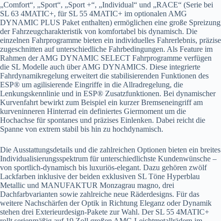
„Comfort“, „Sport“, „Sport +“, „Individual“ und „RACE“ (Serie bei
SL 63 4MATIC+, für SL 55 4MATIC+ im optionalen AMG
DYNAMIC PLUS Paket enthalten) ermöglichen eine große Spreizung
der Fahrzeugcharakteristik von komfortabel bis dynamisch. Die
einzelnen Fahrprogramme bieten ein individuelles Fahrerlebnis, präzise
zugeschnitten auf unterschiedliche Fahrbedingungen. Als Feature im
Rahmen der AMG DYNAMIC SELECT Fahrprogramme verfügen
die SL Modelle auch über AMG DYNAMICS. Diese integrierte
Fahrdynamikregelung erweitert die stabilisierenden Funktionen des
ESP® um agilisierende Eingriffe in die Allradregelung, die
Lenkungskennlinie und in ESP® Zusatzfunktionen. Bei dynamischer
Kurvenfahrt bewirkt zum Beispiel ein kurzer Bremseneingriff am
kurveninneren Hinterrad ein definiertes Giermoment um die
Hochachse für spontanes und präzises Einlenken. Dabei reicht die
Spanne von extrem stabil bis hin zu hochdynamisch.
Die Ausstattungsdetails und die zahlreichen Optionen bieten ein breites
Individualisierungsspektrum für unterschiedlichste Kundenwünsche –
von sportlich-dynamisch bis luxuriös-elegant. Dazu gehören zwölf
Lackfarben inklusive der beiden exklusiven SL Töne Hyperblau
Metallic und MANUFAKTUR Monzagrau magno, drei
Dachfarbvarianten sowie zahlreiche neue Räderdesigns. Für das
weitere Nachschärfen der Optik in Richtung Eleganz oder Dynamik
stehen drei Exterieurdesign-Pakete zur Wahl. Der SL 55 4MATIC+
rollt serienmäßig auf 19 Zoll großen AMG Leichtmetallrädern im