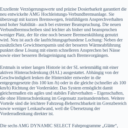
Exzellente Verzögerungswerte und präzise Dosierbarkeit garantiert die
neu entwickelte AMG Hochleistungs-Verbundbremsanlage. Sie
überzeugt mit kurzen Bremswegen, feinfühligem Ansprechverhalten
und hoher Stabilität– auch bei extremer Beanspruchung. Die neuen
Verbundbremsscheiben sind leichter als bisher und beanspruchen
weniger Platz, der für eine noch bessere Bremsenkühlung genutzt
wird. Neu ist auch die laufrichtungsgebundene Lochung: Neben der
zusätzlichen Gewichtsersparnis und der besseren Wärmeabführung
punktet diese Lösung mit einem schnelleren Ansprechen bei Nässe
sowie einer besseren Belagreinigung nach Bremsvorgängen.
Erstmals in seiner langen Historie ist der SL serienmäßig mit einer
aktiven Hinterachslenkung (HAL) ausgestattet. Abhängig von der
Geschwindigkeit lenken die Hinterräder entweder in die
entgegengesetzte (bis 100 km /h) oder in die gleiche (schneller als 100
km/h) Richtung der Vorderräder. Das System ermöglicht damit
gleichermaßen ein agiles und stabiles Fahrverhalten – Eigenschaften,
die ohne Hinterachslenkung im Gegensatz zueinanderstehen. Weitere
Vorteile sind die leichtere Fahrzeug-Beherrschbarkeit im Grenzbereich
sowie weniger Lenkaufwand, weil die Übersetzung der
Vorderradlenkung direkter ist.
Die sechs AMG DYNAMIC SELECT Fahrprogramme „Glätte“,