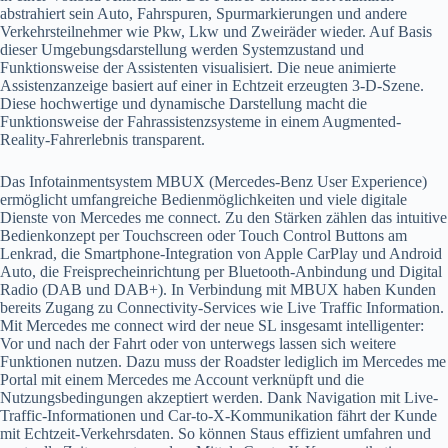
abstrahiert sein Auto, Fahrspuren, Spurmarkierungen und andere
Verkehrsteilnehmer wie Pkw, Lkw und Zweiräder wieder. Auf Basis
dieser Umgebungsdarstellung werden Systemzustand und
Funktionsweise der Assistenten visualisiert. Die neue animierte
Assistenzanzeige basiert auf einer in Echtzeit erzeugten 3-D-Szene.
Diese hochwertige und dynamische Darstellung macht die
Funktionsweise der Fahrassistenzsysteme in einem Augmented-
Reality-Fahrerlebnis transparent.
Das Infotainmentsystem MBUX (Mercedes-Benz User Experience)
ermöglicht umfangreiche Bedienmöglichkeiten und viele digitale
Dienste von Mercedes me connect. Zu den Stärken zählen das intuitive
Bedienkonzept per Touchscreen oder Touch Control Buttons am
Lenkrad, die Smartphone-Integration von Apple CarPlay und Android
Auto, die Freisprecheinrichtung per Bluetooth-Anbindung und Digital
Radio (DAB und DAB+). In Verbindung mit MBUX haben Kunden
bereits Zugang zu Connectivity-Services wie Live Traffic Information.
Mit Mercedes me connect wird der neue SL insgesamt intelligenter:
Vor und nach der Fahrt oder von unterwegs lassen sich weitere
Funktionen nutzen. Dazu muss der Roadster lediglich im Mercedes me
Portal mit einem Mercedes me Account verknüpft und die
Nutzungsbedingungen akzeptiert werden. Dank Navigation mit Live-
Traffic-Informationen und Car-to-X-Kommunikation fährt der Kunde
mit Echtzeit-Verkehrsdaten. So können Staus effizient umfahren und