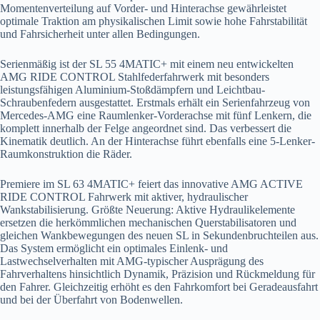
Momentenverteilung auf Vorder- und Hinterachse gewährleistet
optimale Traktion am physikalischen Limit sowie hohe Fahrstabilität
und Fahrsicherheit unter allen Bedingungen.
Serienmäßig ist der SL 55 4MATIC+ mit einem neu entwickelten
AMG RIDE CONTROL Stahlfederfahrwerk mit besonders
leistungsfähigen Aluminium-Stoßdämpfern und Leichtbau-
Schraubenfedern ausgestattet. Erstmals erhält ein Serienfahrzeug von
Mercedes-AMG eine Raumlenker-Vorderachse mit fünf Lenkern, die
komplett innerhalb der Felge angeordnet sind. Das verbessert die
Kinematik deutlich. An der Hinterachse führt ebenfalls eine 5-Lenker-
Raumkonstruktion die Räder.
Premiere im SL 63 4MATIC+ feiert das innovative AMG ACTIVE
RIDE CONTROL Fahrwerk mit aktiver, hydraulischer
Wankstabilisierung. Größte Neuerung: Aktive Hydraulikelemente
ersetzen die herkömmlichen mechanischen Querstabilisatoren und
gleichen Wankbewegungen des neuen SL in Sekundenbruchteilen aus.
Das System ermöglicht ein optimales Einlenk- und
Lastwechselverhalten mit AMG-typischer Ausprägung des
Fahrverhaltens hinsichtlich Dynamik, Präzision und Rückmeldung für
den Fahrer. Gleichzeitig erhöht es den Fahrkomfort bei Geradeausfahrt
und bei der Überfahrt von Bodenwellen.