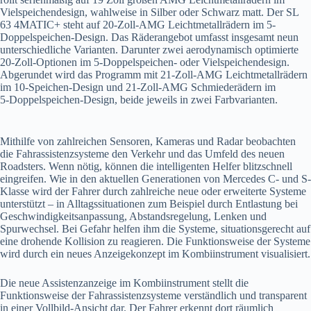
Vielspeichendesign, wahlweise in Silber oder Schwarz matt. Der SL
63 4MATIC+ steht auf 20-Zoll-AMG Leichtmetallrädern im 5-
Doppelspeichen-Design. Das Räderangebot umfasst insgesamt neun
unterschiedliche Varianten. Darunter zwei aerodynamisch optimierte
20-Zoll-Optionen im 5-Doppelspeichen- oder Vielspeichendesign.
Abgerundet wird das Programm mit 21-Zoll-AMG Leichtmetallrädern
im 10-Speichen-Design und 21-Zoll-AMG Schmiederädern im
5‑Doppelspeichen-Design, beide jeweils in zwei Farbvarianten.
Mithilfe von zahlreichen Sensoren, Kameras und Radar beobachten
die Fahrassistenzsysteme den Verkehr und das Umfeld des neuen
Roadsters. Wenn nötig, können die intelligenten Helfer blitzschnell
eingreifen. Wie in den aktuellen Generationen von Mercedes C- und S-
Klasse wird der Fahrer durch zahlreiche neue oder erweiterte Systeme
unterstützt – in Alltagssituationen zum Beispiel durch Entlastung bei
Geschwindigkeitsanpassung, Abstandsregelung, Lenken und
Spurwechsel. Bei Gefahr helfen ihm die Systeme, situationsgerecht auf
eine drohende Kollision zu reagieren. Die Funktionsweise der Systeme
wird durch ein neues Anzeigekonzept im Kombiinstrument visualisiert.
Die neue Assistenzanzeige im Kombiinstrument stellt die
Funktionsweise der Fahrassistenzsysteme verständlich und transparent
in einer Vollbild-Ansicht dar. Der Fahrer erkennt dort räumlich