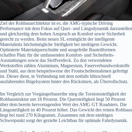
Ziel der Rohbauarchitektur ist es, die AMG-typische Driving
Performance mit dem Fokus auf Quer- und Längsdynamik darzustellen
und gleichzeitig dem hohen Anspruch an Komfort sowie Sicherheit
gerecht zu werden. Beim neuen SL ermöglicht der intelligente
Materialmix höchstmögliche Steifigkeit bei niedrigem Gewicht.
Optimierte Materialquerschnitte und ausgefeilte Bauteilformen
schaffen Platz für die umfassenden Komfort- und Sicherheits-
Ausstattungen sowie das Stoffverdeck. Zu den verwendeten
Werkstoffen zählen Aluminium, Magnesium, Faserverbundwerkstoffe
und Stahl, aus dem beispielsweise der Frontscheibenrahmen gefertigt
ist. Dieser dient, in Verbindung mit dem notfalls blitzschnell
ausfahrenden Bügelsystem hinter den Rücksitzen, als Überrollschutz.
Im Vergleich zur Vorgängerbaureihe stieg die Torsionssteifigkeit der
Rohbaustruktur um 18 Prozent. Die Quersteifigkeit liegt 50 Prozent
über dem bereits hervorragenden Wert des AMG GT Roadsters. Die
Längssteifigkeit ist 40 Prozent höher. Das Gewicht des reinen Rohbaus
liegt bei rund 270 Kilogramm. Zusammen mit dem niedrigen
Schwerpunkt sorgt der gezielte Leichtbau für optimale Fahrdynamik.