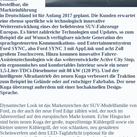
bestellbar, die
Markteinführung
in Deutschland ist für Anfang 2017 geplant. Die Kunden erwartet
eine ebenso sportliche wie technologisch innovative
Weiterentwicklung eines der beliebtesten SUV-Fahrzeuge
Europas. Es bietet zahlreiche Technologien und Updates, so zum
Beispiel die auf Wunsch verfügbare nächste Generation des
sprachgesteuerten Kommunikations- und Entertainmentsystem
Ford SYNC, also Ford SYNC 3 mit AppLink und acht Zoll
großem Touchscreen. Hinzu kommen innovative Fahrer-
Assistenztechnologien wie das weiterentwickelte Active City Stop,
ein ergonomisches und komfortables Interieur sowie ein neuer
1,5-Liter-TDCi-Dieselmotor mit 88 kW (120 PS). Und der
intelligente Allradantrieb des neuen Kuga verbessert die Traktion
zum Beispiel im Gelände oder auf rutschiger Fahrbahn. Der neue
Kuga überzeugt außerdem mit einer hochaktuellen Design-
Sprache.
Dynamischer Look ist das Markenzeichen der SUV-Modellfamilie von
Ford, zu der auch der neue Ford Edge zählen wird, der noch im
Jahresverlauf auf den europäischen Markt kommt. Echte Hingucker
sind beim neuen Kuga der große, trapezförmige Kühlergrill sowie ein
kleiner unterer Kühlergrill, der von schlanken, neu gestalteten
Scheinwerfern und dem LED-Tagfahrlicht (optional für die