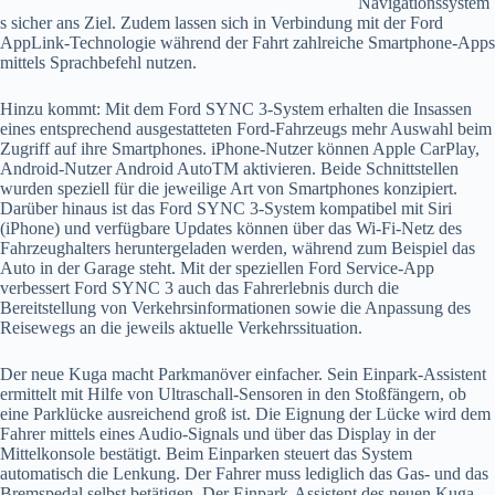
Navigationssystem
s sicher ans Ziel. Zudem lassen sich in Verbindung mit der Ford
AppLink-Technologie während der Fahrt zahlreiche Smartphone-Apps
mittels Sprachbefehl nutzen.
Hinzu kommt: Mit dem Ford SYNC 3-System erhalten die Insassen
eines entsprechend ausgestatteten Ford-Fahrzeugs mehr Auswahl beim
Zugriff auf ihre Smartphones. iPhone-Nutzer können Apple CarPlay,
Android-Nutzer Android AutoTM aktivieren. Beide Schnittstellen
wurden speziell für die jeweilige Art von Smartphones konzipiert.
Darüber hinaus ist das Ford SYNC 3-System kompatibel mit Siri
(iPhone) und verfügbare Updates können über das Wi-Fi-Netz des
Fahrzeughalters heruntergeladen werden, während zum Beispiel das
Auto in der Garage steht. Mit der speziellen Ford Service-App
verbessert Ford SYNC 3 auch das Fahrerlebnis durch die
Bereitstellung von Verkehrsinformationen sowie die Anpassung des
Reisewegs an die jeweils aktuelle Verkehrssituation.
Der neue Kuga macht Parkmanöver einfacher. Sein Einpark-Assistent
ermittelt mit Hilfe von Ultraschall-Sensoren in den Stoßfängern, ob
eine Parklücke ausreichend groß ist. Die Eignung der Lücke wird dem
Fahrer mittels eines Audio-Signals und über das Display in der
Mittelkonsole bestätigt. Beim Einparken steuert das System
automatisch die Lenkung. Der Fahrer muss lediglich das Gas- und das
Bremspedal selbst betätigen. Der Einpark-Assistent des neuen Kuga