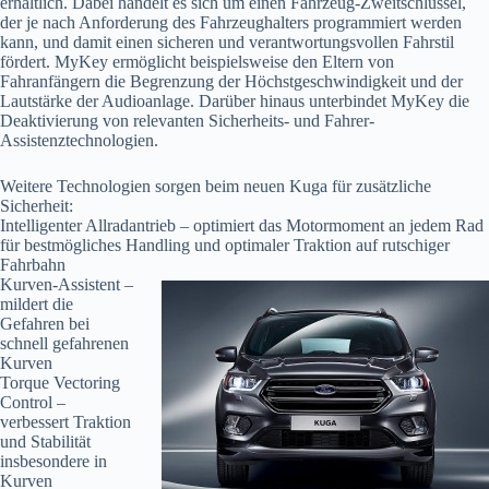
erhältlich. Dabei handelt es sich um einen Fahrzeug-Zweitschlüssel,
der je nach Anforderung des Fahrzeughalters programmiert werden
kann, und damit einen sicheren und verantwortungsvollen Fahrstil
fördert. MyKey ermöglicht beispielsweise den Eltern von
Fahranfängern die Begrenzung der Höchstgeschwindigkeit und der
Lautstärke der Audioanlage. Darüber hinaus unterbindet MyKey die
Deaktivierung von relevanten Sicherheits- und Fahrer-
Assistenztechnologien.
Weitere Technologien sorgen beim neuen Kuga für zusätzliche
Sicherheit:
Intelligenter Allradantrieb – optimiert das Motormoment an jedem Rad
für bestmögliches Handling und optimaler Traktion auf rutschiger
Fahrbahn
Kurven-Assistent –
mildert die
Gefahren bei
schnell gefahrenen
Kurven
Torque Vectoring
Control –
verbessert Traktion
und Stabilität
insbesondere in
Kurven