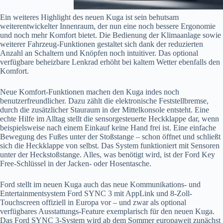
Ein weiteres Highlight des neuen Kuga ist sein behutsam
weiterentwickelter Innenraum, der nun eine noch bessere Ergonomie
und noch mehr Komfort bietet. Die Bedienung der Klimaanlage sowie
weiterer Fahrzeug-Funktionen gestaltet sich dank der reduzierten
Anzahl an Schaltern und Knöpfen noch intuitiver. Das optional
verfügbare beheizbare Lenkrad erhöht bei kaltem Wetter ebenfalls den
Komfort.
Neue Komfort-Funktionen machen den Kuga indes noch
benutzerfreundlicher. Dazu zählt die elektronische Feststellbremse,
durch die zusätzlicher Stauraum in der Mittelkonsole entsteht. Eine
echte Hilfe im Alltag stellt die sensorgesteuerte Heckklappe dar, wenn
beispielsweise nach einem Einkauf keine Hand frei ist. Eine einfache
Bewegung des Fußes unter der Stoßstange – schon öffnet und schließt
sich die Heckklappe von selbst. Das System funktioniert mit Sensoren
unter der Heckstoßstange. Alles, was benötigt wird, ist der Ford Key
Free-Schlüssel in der Jacken- oder Hosentasche.
Ford stellt im neuen Kuga auch das neue Kommunikations- und
Entertainmentsystem Ford SYNC 3 mit AppLink und 8-Zoll-
Touchscreen offiziell in Europa vor – und zwar als optional
verfügbares Ausstattungs-Feature exemplarisch für den neuen Kuga.
Das Ford SYNC 3-System wird ab dem Sommer europaweit zunächst