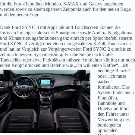
für die Ford-Baureihen Mondeo, S-MAX und Galaxy angeboten
werden sowie zu einem späteren Zeitpunkt auch für den neuen Kuga
und den neuen Edge.
Dank Ford SYNC 3 mit AppLink und Touchscreen können die
Insassen ihr angeschlossenes Smartphone sowie Audio-, Navigations-
und Klimatisierungsfunktionen ganz einfach per Sprachbefehl steuern.
Ford SYNC 3 verfügt über einen neu gestalteten 8-Zoll-Touchscreen
und hat im Vergleich zur Vorgängerversion Ford SYNC 2 eine bis zu
zehnfach bessere Systemleistung. Für die Suche nach Cafés,
Tankstellen oder etwa Parkplätzen müssen Autofahrer künftig nur noch
einen Knopf drücken und Befehle wie „ich will einen Kaffee“, „ich
benötige Benzin“
oder „ich muss
parken“
formulieren. Das
System findet auch
Flughäfen,
Bahnhöfe und
Hotels und führt
den Fahrer unter
Verwendung des
bordeigenen
optionalen