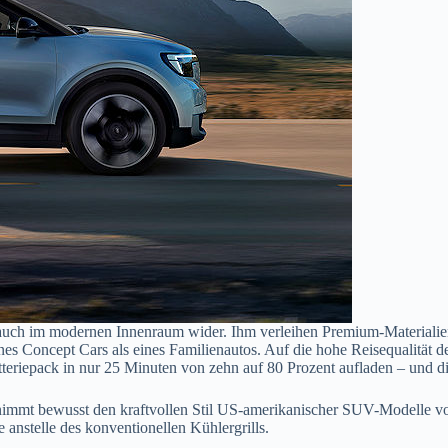
h auch im modernen Innenraum wider. Ihm verleihen Premium-Materialie
s Concept Cars als eines Familienautos. Auf die hohe Reisequalität d
Batteriepack in nur 25 Minuten von zehn auf 80 Prozent aufladen – und
mmt bewusst den kraftvollen Stil US-amerikanischer SUV-Modelle von F
 anstelle des konventionellen Kühlergrills.