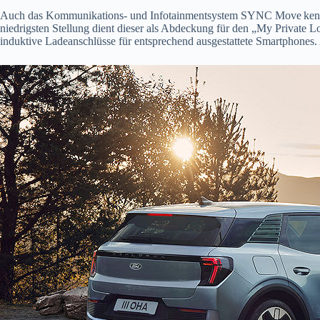
Auch das Kommunikations- und Infotainmentsystem SYNC Move
ken
niedrigsten Stellung dient dieser als Abdeckung für den „My Private L
induktive Ladeanschlüsse für entsprechend ausgestattete Smartphones.