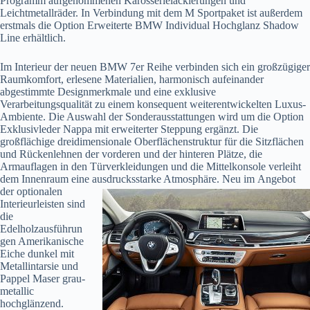
Programm aufgenommenen Karosserielackierungen und
Leichtmetallräder. In Verbindung mit dem M Sportpaket ist außerdem
erstmals die Option Erweiterte BMW Individual Hochglanz Shadow
Line erhältlich.
Im Interieur der neuen BMW 7er Reihe verbinden sich ein großzügiger
Raumkomfort, erlesene Materialien, harmonisch aufeinander
abgestimmte Designmerkmale und eine exklusive
Verarbeitungsqualität zu einem konsequent weiterentwickelten Luxus-
Ambiente. Die Auswahl der Sonderausstattungen wird um die Option
Exklusivleder Nappa mit erweiterter Steppung ergänzt. Die
großflächige dreidimensionale Oberflächenstruktur für die Sitzflächen
und Rückenlehnen der vorderen und der hinteren Plätze, die
Armauflagen in den Türverkleidungen und die Mittelkonsole verleiht
dem Innenraum eine ausdrucksstarke Atmosphäre. Neu im
Angebot
der optionalen
Interieurleisten sind
die
Edelholzausführun
gen Amerikanische
Eiche dunkel mit
Metallintarsie und
Pappel Maser grau-
metallic
hochglänzend.