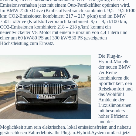
Emissionsverhalten jetzt mit einem Otto-Partikelfilter optimiert wird.
Im BMW 750i xDrive (Kraftstoffverbrauch kombiniert: 9,5 – 9,5 l/100
km; CO2-Emissionen kombiniert: 217 – 217 g/km) und im BMW
750Li xDrive (Kraftstoffverbrauch kombiniert: 9,6 – 9,5 l/100 km;
CO2-Emissionen kombiniert: 218 – 218 g/km) kommt ein
neuentwickelter V8-Motor mit einem Hubraum von 4,4 Litern und
einer um 60 kW/80 PS auf 390 kW/530 PS gesteigerten
Höchstleistung zum Einsatz.
Die Plug-in-
Hybrid-Modelle
der neuen BMW
7er Reihe
kombinieren die
Sportlichkeit, den
Reisekomfort und
das Wohlfühl-
Ambiente der
Luxuslimousinen
mit besonders
hoher Effizienz
und der
Möglichkeit zum rein elektrischen, lokal emissionsfreien und nahezu
geräuschlosen Fahrerlebnis. Ihr Plug-in-Hybrid-System umfasst jetzt