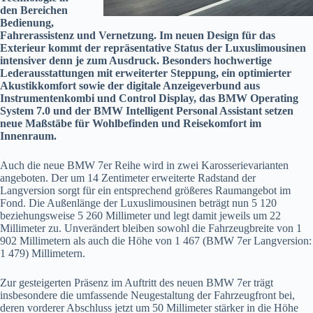
den Bereichen
Bedienung,
Fahrerassistenz und Vernetzung. Im neuen Design für das
Exterieur kommt der repräsentative Status der Luxuslimousinen
intensiver denn je zum Ausdruck. Besonders hochwertige
Lederausstattungen mit erweiterter Steppung, ein optimierter
Akustikkomfort sowie der digitale Anzeigeverbund aus
Instrumentenkombi und Control Display, das BMW Operating
System 7.0 und der BMW Intelligent Personal Assistant setzen
neue Maßstäbe für Wohlbefinden und Reisekomfort im
Innenraum.
Auch die neue BMW 7er Reihe wird in zwei Karosserievarianten
angeboten. Der um 14 Zentimeter erweiterte Radstand der
Langversion sorgt für ein entsprechend größeres Raumangebot im
Fond. Die Außenlänge der Luxuslimousinen beträgt nun 5 120
beziehungsweise 5 260 Millimeter und legt damit jeweils um 22
Millimeter zu. Unverändert bleiben sowohl die Fahrzeugbreite von 1
902 Millimetern als auch die Höhe von 1 467 (BMW 7er Langversion:
1 479) Millimetern.
Zur gesteigerten Präsenz im Auftritt des neuen BMW 7er trägt
insbesondere die umfassende Neugestaltung der Fahrzeugfront bei,
deren vorderer Abschluss jetzt um 50 Millimeter stärker in die Höhe