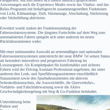
Fähigkeiten. Mit ihm lassen sich mittels natürlich gesprochener
Anweisungen auch die Experience Modes sowie das Vitalize- und das
Relax-Programm mit bedarfsgerecht zusammengestellten Funktionen
von Licht, Klimaanlage, Duft, Sitzmassage, Abschattung, Sitzheizung
oder Sitzbelüftung aktivieren.
Erweitert wurde zudem der Funktionsumfang der
Fahrerassistenzsysteme. Die jüngsten Fortschritte auf dem Weg zum
automatisierten Fahren spiegeln sich unter anderem im neuen
Rückfahrassistenten wider.
Mit einer umfassenden Auswahl an serienmäßigen und optionalen
Fahrerassistenzsystemen unterstreicht der neue BMW 7er seinen Status
als besonders innovatives und progressives Fahrzeug im
Luxussegment. Als Komplettpaket für komfortables und sicheres
Fahren wird der Driving Assistant Professional angeboten, der unter
anderem den Lenk- und Spurführungsassistenten einschließlich
Stauassistent sowie den Spurhalteassistenten mit aktivem
Seitenkollisionsschutz, die Ausweichhilfe, die Querverkehrs-,
Vorfahrts- und Falschfahrwarnung sowie die Aktive
Geschwindigkeitsregelung mit Stop & Go-Funktion
beinhaltet.
Unterstützung beim
Parken und