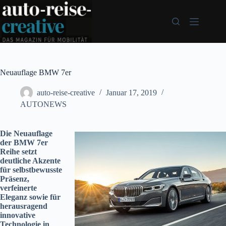
Zum
Inhalt
springen
Neuauflage BMW 7er
auto-reise-creative
Januar 17, 2019
AUTONEWS
Die Neuauflage
der BMW 7er
Reihe setzt
deutliche Akzente
für selbstbewusste
Präsenz,
verfeinerte
Eleganz sowie für
herausragend
innovative
Technologie in