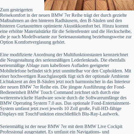
Zum gesteigerten
Reisekomfort in der neuen BMW 7er Reihe trägt der durch gezielte
Maßnahmen an den hinteren Radhäusern, den B-Säulen und den
hinteren Gurtaustritten optimierte Akustikkomfort bei. Hinzu kommt
eine erhöhte Materialstärke für die Seitenfenster und die Heckscheibe,
die je nach Modellvariante zur Serienausstattung beziehungsweise zur
Option Komfortverglasung gehört.
Eine modifizierte Anordnung der Multifunktionstasten kennzeichnet
die Neugestaltung des serienmäßigen Lederlenkrads. Die ebenfalls
serienmäßige Ablage zum kabellosen Aufladen geeigneter
Mobiltelefone befindet sich jetzt unmittelbar vor den Cupholdern. Mit
einer hochwertigen Rauchglasoptik fügt sich der optionale Ambiente
Lichtakzent an den B-Säulen jetzt noch harmonischer in das Interieur
der neuen BMW 7er Reihe ein. Die jüngste Ausführung der Fond-
Bedieneinheit BMW Touch Command zeichnet sich durch eine
weiterentwickelte Hardware sowie durch die Softwareumfänge des
BMW Operating System 7.0 aus. Das optionale Fond-Entertainment-
System umfasst jetzt zwei jeweils 10 Zoll große, Full-HD-fähige
Displays mit TouchFunktion einschließlich Blu-Ray-Laufwerk.
Serienmäßig ist der neue BMW 7er mit dem BMW Live Cockpit
Professional ausgestattet. Es umfasst ein Navigations- und