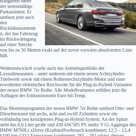
Rangieren bietet
der serienmäßige
Parkassistent. Er
umfasst jetzt auch
den
Rückfahrassistente
n, der das Fahrzeug
im Rückwärtsgang
auf einer Strecke
von bis zu 50 Metern exakt auf der zuvor vorwärts absolvierten Linie
hält.
Weiterentwickelt wurde auch das Antriebsportfolio der
Luxuslimousinen – unter anderem mit einem neuen Achtzylinder-
Triebwerk sowie mit einem Reihensechszylinder-Motor und einer
erweiterten elektrischen Reichweite für die Plug-in-Hybrid-Varianten
der neuen BMW 7er Reihe. Alle Modellvarianten erfüllen jetzt die
Auflagen der Emissionsnorm Euro 6d-Temp.
Das Motorenprogramm der neuen BMW 7er Reihe umfasst Otto- und
Dieselmotoren mit sechs, acht und zwölf Zylindern sowie ein
vollständig neu konzipiertes Plug-in-Hybrid-System. An der Spitze
steht das 6,6 Liter große und 430 kW/585 PS starke V12-Aggregat des
BMW M760Li xDrive (Kraftstoffverbrauch kombiniert: 12,5 – 12,4
l/100 km; CO2-Emissionen kombiniert: 285 – 282 g/km), dessen