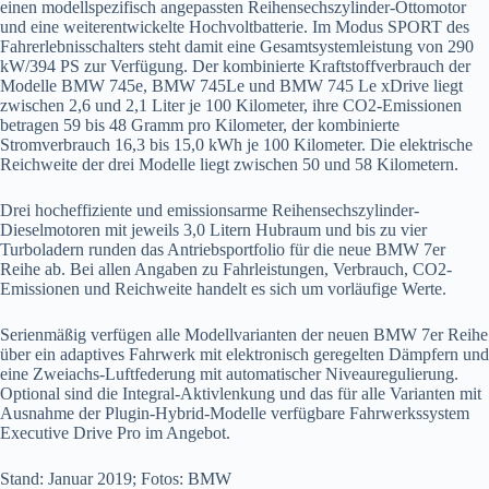
einen modellspezifisch angepassten Reihensechszylinder-Ottomotor
und eine weiterentwickelte Hochvoltbatterie. Im Modus SPORT des
Fahrerlebnisschalters steht damit eine Gesamtsystemleistung von 290
kW/394 PS zur Verfügung. Der kombinierte Kraftstoffverbrauch der
Modelle BMW 745e, BMW 745Le und BMW 745 Le xDrive liegt
zwischen 2,6 und 2,1 Liter je 100 Kilometer, ihre CO2-Emissionen
betragen 59 bis 48 Gramm pro Kilometer, der kombinierte
Stromverbrauch 16,3 bis 15,0 kWh je 100 Kilometer. Die elektrische
Reichweite der drei Modelle liegt zwischen 50 und 58 Kilometern.
Drei hocheffiziente und emissionsarme Reihensechszylinder-
Dieselmotoren mit jeweils 3,0 Litern Hubraum und bis zu vier
Turboladern runden das Antriebsportfolio für die neue BMW 7er
Reihe ab. Bei allen Angaben zu Fahrleistungen, Verbrauch, CO2-
Emissionen und Reichweite handelt es sich um vorläufige Werte.
Serienmäßig verfügen alle Modellvarianten der neuen BMW 7er Reihe
über ein adaptives Fahrwerk mit elektronisch geregelten Dämpfern und
eine Zweiachs-Luftfederung mit automatischer Niveauregulierung.
Optional sind die Integral-Aktivlenkung und das für alle Varianten mit
Ausnahme der Plugin-Hybrid-Modelle verfügbare Fahrwerkssystem
Executive Drive Pro im Angebot.
Stand: Januar 2019; Fotos: BMW