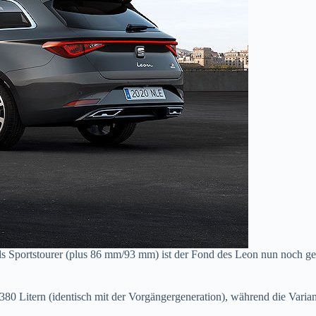
s Sportstourer (plus 86 mm/93 mm) ist der Fond des Leon nun noch ger
 Litern (identisch mit der Vorgängergeneration), während die Varian