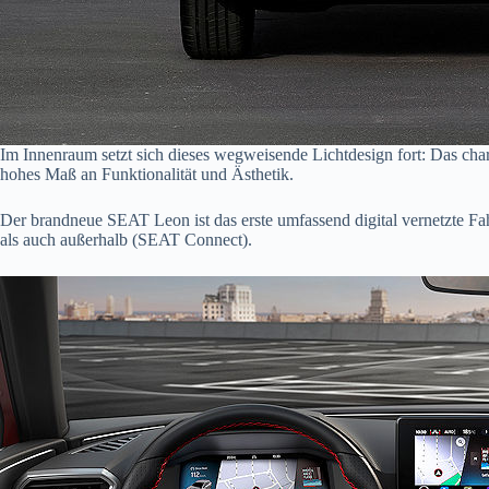
Im Innenraum setzt sich dieses wegweisende Lichtdesign fort: Das ch
hohes Maß an Funktionalität und Ästhetik.
Der brandneue SEAT Leon ist das erste umfassend digital vernetzte F
als auch außerhalb (SEAT Connect).