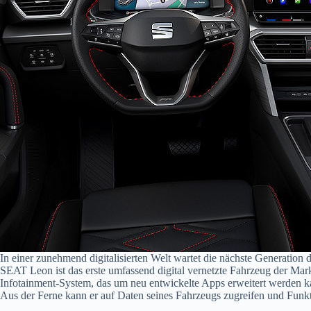
In einer zunehmend digitalisierten Welt wartet die nächste Generation
SEAT Leon ist das erste umfassend digital vernetzte Fahrzeug der Ma
Infotainment-System, das um neu entwickelte Apps erweitert werden ka
Aus der Ferne kann er auf Daten seines Fahrzeugs zugreifen und Funk