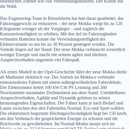
elektrischen Antrieb wie von Verbrennungsmotoren. Der Kunde hat
die Wahl.
Das Engineering-Team in Rüsselsheim hat hart daran gearbeitet, das
Fahrzeuggewicht zu reduzieren – der neue Mokka wiegt bis zu 120
Kilogramm weniger als der Vorgänger – und zugleich die
Karosseriesteifigkeit zu erhöhen. Mit den tief im Fahrzeugboden
verbauten Batterien konnte die Verwindungssteifigkeit der
Elektrovariante so um bis zu 30 Prozent gesteigert werden. Die
Vorteile liegen auf der Hand: Der neue Mokka verbraucht wesentlich
weniger Energie und macht mit seinem agilen und direkten
Ansprechverhalten ungemein viel Fahrspaß.
Als erstes Modell in der Opel-Geschichte fährt der neue Mokka direkt
ab Marktstart elektrisch vor. Der Antrieb im Mokka-e verbindet
emissionsfreies Fahren mit einem außergewöhnlichen Fahrerlebnis.
Der Elektromotor liefert 100 kW/136 PS Leistung und 260
Newtonmeter maximales Drehmoment aus dem Stand. Unmittelbares
Ansprechverhalten, Agilität und Dynamik gehören zu seinen
herausragenden Eigenschaften. Der Fahrer kann je nach Bedarf und
Laune zwischen den drei Fahrstufen Normal, Eco und Sport wählen.
Die elektronisch begrenzte Höchstgeschwindigkeit liegt bei 150 km/h,
um den Verbrauch der gespeicherten Energie zu schonen und die
Reichweite zu gewährleisten. Im Normal-Modus lassen sich im
1
Mokka‑e bis zu 322 Kilometer gemäß WLTP-Zyklus
rein elektrisch