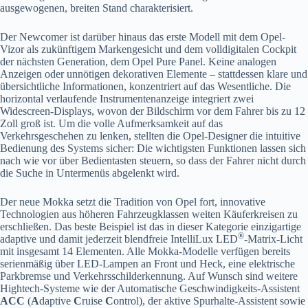
ausgewogenen, breiten Stand charakterisiert.
Der Newcomer ist darüber hinaus das erste Modell mit dem Opel-
Vizor als zukünftigem Markengesicht und dem volldigitalen Cockpit
der nächsten Generation, dem Opel Pure Panel. Keine analogen
Anzeigen oder unnötigen dekorativen Elemente – stattdessen klare und
übersichtliche Informationen, konzentriert auf das Wesentliche. Die
horizontal verlaufende Instrumentenanzeige integriert zwei
Widescreen-Displays, wovon der Bildschirm vor dem Fahrer bis zu 12
Zoll groß ist. Um die volle Aufmerksamkeit auf das
Verkehrsgeschehen zu lenken, stellten die Opel-Designer die intuitive
Bedienung des Systems sicher: Die wichtigsten Funktionen lassen sich
nach wie vor über Bedientasten steuern, so dass der Fahrer nicht durch
die Suche in Untermenüs abgelenkt wird.
Der neue Mokka setzt die Tradition von Opel fort, innovative
Technologien aus höheren Fahrzeugklassen weiten Käuferkreisen zu
erschließen. Das beste Beispiel ist das in dieser Kategorie einzigartige
®
adaptive und damit jederzeit blendfreie IntelliLux LED
-Matrix-Licht
mit insgesamt 14 Elementen. Alle Mokka-Modelle verfügen bereits
serienmäßig über LED-Lampen an Front und Heck, eine elektrische
Parkbremse und Verkehrsschilderkennung. Auf Wunsch sind weitere
Hightech-Systeme wie der Automatische Geschwindigkeits-Assistent
ACC
(
A
daptive
C
ruise
C
ontrol), der aktive Spurhalte-Assistent sowie