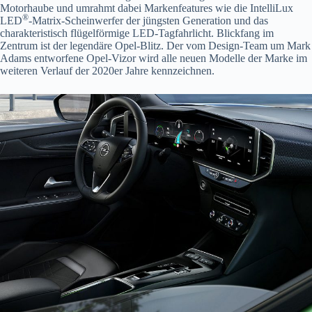
Motorhaube und umrahmt dabei Markenfeatures wie die IntelliLux
®
LED
-Matrix-Scheinwerfer der jüngsten Generation und das
charakteristisch flügelförmige LED-Tagfahrlicht. Blickfang im
Zentrum ist der legendäre Opel-Blitz. Der vom Design-Team um Mark
Adams entworfene Opel-Vizor wird alle neuen Modelle der Marke im
weiteren Verlauf der 2020er Jahre kennzeichnen.