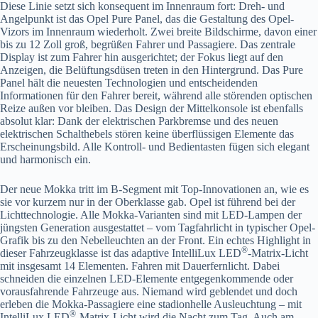
Diese Linie setzt sich konsequent im Innenraum fort: Dreh- und
Angelpunkt ist das Opel Pure Panel, das die Gestaltung des Opel-
Vizors im Innenraum wiederholt. Zwei breite Bildschirme, davon einer
bis zu 12 Zoll groß, begrüßen Fahrer und Passagiere. Das zentrale
Display ist zum Fahrer hin ausgerichtet; der Fokus liegt auf den
Anzeigen, die Belüftungsdüsen treten in den Hintergrund. Das Pure
Panel hält die neuesten Technologien und entscheidenden
Informationen für den Fahrer bereit, während alle störenden optischen
Reize außen vor bleiben. Das Design der Mittelkonsole ist ebenfalls
absolut klar: Dank der elektrischen Parkbremse und des neuen
elektrischen Schalthebels stören keine überflüssigen Elemente das
Erscheinungsbild. Alle Kontroll- und Bedientasten fügen sich elegant
und harmonisch ein.
Der neue Mokka tritt im B-Segment mit Top-Innovationen an, wie es
sie vor kurzem nur in der Oberklasse gab. Opel ist führend bei der
Lichttechnologie. Alle Mokka-Varianten sind mit LED-Lampen der
jüngsten Generation ausgestattet – vom Tagfahrlicht in typischer Opel-
Grafik bis zu den Nebelleuchten an der Front. Ein echtes Highlight in
®
dieser Fahrzeugklasse ist das adaptive IntelliLux LED
-Matrix-Licht
mit insgesamt 14 Elementen. Fahren mit Dauerfernlicht. Dabei
schneiden die einzelnen LED-Elemente entgegenkommende oder
vorausfahrende Fahrzeuge aus. Niemand wird geblendet und doch
erleben die Mokka-Passagiere eine stadionhelle Ausleuchtung – mit
®
IntelliLux LED
-Matrix-Licht wird die Nacht zum Tag. Auch am