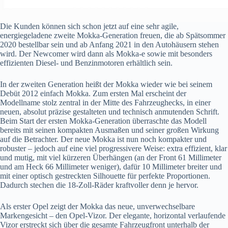
Die Kunden können sich schon jetzt auf eine sehr agile,
energiegeladene zweite Mokka-Generation freuen, die ab Spätsommer
2020 bestellbar sein und ab Anfang 2021 in den Autohäusern stehen
wird. Der Newcomer wird dann als Mokka-e sowie mit besonders
effizienten Diesel- und Benzinmotoren erhältlich sein.
In der zweiten Generation heißt der Mokka wieder wie bei seinem
Debüt 2012 einfach Mokka. Zum ersten Mal erscheint der
Modellname stolz zentral in der Mitte des Fahrzeughecks, in einer
neuen, absolut präzise gestalteten und technisch anmutenden Schrift.
Beim Start der ersten Mokka-Generation überraschte das Modell
bereits mit seinen kompakten Ausmaßen und seiner großen Wirkung
auf die Betrachter. Der neue Mokka ist nun noch kompakter und
robuster – jedoch auf eine viel progressivere Weise: extra effizient, klar
und mutig, mit viel kürzeren Überhängen (an der Front 61 Millimeter
und am Heck 66 Millimeter weniger), dafür 10 Millimeter breiter und
mit einer optisch gestreckten Silhouette für perfekte Proportionen.
Dadurch stechen die 18-Zoll-Räder kraftvoller denn je hervor.
Als erster Opel zeigt der Mokka das neue, unverwechselbare
Markengesicht – den Opel-Vizor. Der elegante, horizontal verlaufende
Vizor erstreckt sich über die gesamte Fahrzeugfront unterhalb der