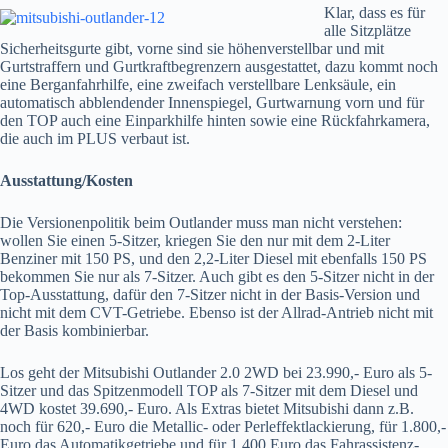
Klar, dass es für
alle Sitzplätze
Sicherheitsgurte gibt, vorne sind sie höhenverstellbar und mit
Gurtstraffern und Gurtkraftbegrenzern ausgestattet, dazu kommt noch
eine Berganfahrhilfe, eine zweifach verstellbare Lenksäule, ein
automatisch abblendender Innenspiegel, Gurtwarnung vorn und für
den TOP auch eine Einparkhilfe hinten sowie eine Rückfahrkamera,
die auch im PLUS verbaut ist.
Ausstattung/Kosten
Die Versionenpolitik beim Outlander muss man nicht verstehen:
wollen Sie einen 5-Sitzer, kriegen Sie den nur mit dem 2-Liter
Benziner mit 150 PS, und den 2,2-Liter Diesel mit ebenfalls 150 PS
bekommen Sie nur als 7-Sitzer. Auch gibt es den 5-Sitzer nicht in der
Top-Ausstattung, dafür den 7-Sitzer nicht in der Basis-Version und
nicht mit dem CVT-Getriebe. Ebenso ist der Allrad-Antrieb nicht mit
der Basis kombinierbar.
Los geht der Mitsubishi Outlander 2.0 2WD bei 23.990,- Euro als 5-
Sitzer und das Spitzenmodell TOP als 7-Sitzer mit dem Diesel und
4WD kostet 39.690,- Euro. Als Extras bietet Mitsubishi dann z.B.
noch für 620,- Euro die Metallic- oder Perleffektlackierung, für 1.800,-
Euro das Automatikgetriebe und für 1.400 Euro das Fahrassistenz-