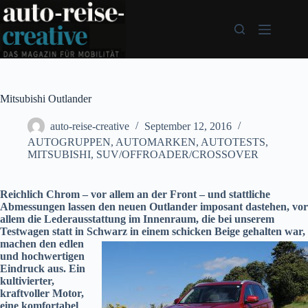
Zum
Inhalt
springen
Mitsubishi Outlander
auto-reise-creative
September 12, 2016
AUTOGRUPPEN
,
AUTOMARKEN
,
AUTOTESTS
,
MITSUBISHI
,
SUV/OFFROADER/CROSSOVER
Reichlich Chrom – vor allem an der Front – und stattliche
Abmessungen lassen den neuen Outlander imposant dastehen, vor
allem die Lederausstattung im Innenraum, die bei unserem
Testwagen statt in Schwarz in einem schicken Beige gehalten war,
machen den edlen
und hochwertigen
Eindruck aus. Ein
kultivierter,
kraftvoller Motor,
eine komfortabel