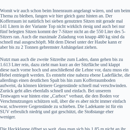
Womit wir auch schon beim Innenraum angelangt wären, und um beim
Thema zu bleiben, fangen wir hier gleich ganz hinten an. Der
Kofferraum ist natürlich bei sieben genutzten Sitzen mit gerade mal
141 Litern in der Variante Top nicht wirklich riesig und auch bei nur
fünf belegten Sitzen kommt der 7-Sitzer nicht an die 550 Liter des 5-
Sitzers ran. Auch die maximale Zuladung von knapp 480 kg sind da
schnell mal ausgeschöpft. Mit dem Diesel unter der Haube kann er
aber bis zu 2 Tonnen gebremster Anhängelast ziehen.
Nutzt man auch die zweite Sitzreihe zum Laden, dann gehen bis zu
1.613 Liter rein, dazu zieht man kurz an der Sitzfläche und klappt
diese nach vorne hoch und anschließend die Lehne vor, dazu muss ein
Hebel entriegelt werden. Es entsteht eine nahezu ebene Ladefläche, die
allerdings einen deutlichen Spalt bis hin zum Kofferraumboden
aufweist, da können kleinere Gegenstände schnell mal verschwinden.
Zurück geht alles ebenfalls schnell und einfach. Bei unserem
Testwagen war hinten eine „Carbox“ verbaut, die den Boden vor
Verschmutzungen schützen soll, über die es aber nicht immer einfach
war, schwerere Gegenstände zu schieben. Die Ladekante ist für ein
SUV erfreulich niedrig und gut geschützt, die Stoßstange eher
weniger.
Die Heckklappe öffnet so weit, dass man sich bis 1,85 m nicht an ihr