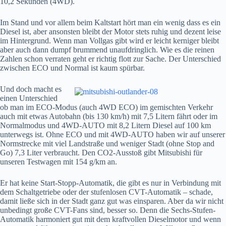
10,2 Sekunden (4WD).
Im Stand und vor allem beim Kaltstart hört man ein wenig dass es ein
Diesel ist, aber ansonsten bleibt der Motor stets ruhig und dezent leise
im Hintergrund. Wenn man Vollgas gibt wird er leicht kerniger bleibt
aber auch dann dumpf brummend unaufdringlich. Wie es die reinen
Zahlen schon verraten geht er richtig flott zur Sache. Der Unterschied
zwischen ECO und Normal ist kaum spürbar.
Und doch macht es
einen Unterschied
ob man im ECO-Modus (auch 4WD ECO) im gemischten Verkehr
auch mit etwas Autobahn (bis 130 km/h) mit 7,5 Litern fährt oder im
Normalmodus und 4WD-AUTO mit 8,2 Litern Diesel auf 100 km
unterwegs ist. Ohne ECO und mit 4WD-AUTO haben wir auf unserer
Normstrecke mit viel Landstraße und weniger Stadt (ohne Stop and
Go) 7,3 Liter verbraucht. Den CO2-Ausstoß gibt Mitsubishi für
unseren Testwagen mit 154 g/km an.
Er hat keine Start-Stopp-Automatik, die gibt es nur in Verbindung mit
dem Schaltgetriebe oder der stufenlosen CVT-Automatik – schade,
damit ließe sich in der Stadt ganz gut was einsparen. Aber da wir nicht
unbedingt große CVT-Fans sind, besser so. Denn die Sechs-Stufen-
Automatik harmoniert gut mit dem kraftvollen Dieselmotor und wenn