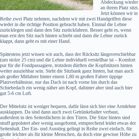
Abdeckung wieder
an ihrem Platz sitzt.
Jetzt können wir in
Reihe zwei Platz nehmen, nachdem wir mit zwei Handgriffen diese
wieder in die richtige Position gebracht haben. Einmal die Lehne
zurücklegen und dann den Sitz zurückfahren. Besser geht es, wenn
man erst den Sitz nach hinten schiebt und dann die Lehne zurück
klappt, dann geht es mit einer Hand.
Spätestens jetzt wissen wir auch, dass der Rücksitz längsverschiebbar
(um stolze 25 cm) und die Lehne individuell verstellbar ist – Komfort
pur für die Fondpassagiere, trotzdem dürften die Kopfstützen hinten
weiter ausziehbar sein. Steht die Sitzbank ganz hinten, hat man auch
als großer Mitfahrer hinter einem 1,80 m großen Fahrer üppige
Platzverhältnisse, nur das Dach ist nach vorne hin durch das
Schiebedach ein wenig näher am Kopf, dahinter aber sind auch hier
gut 5-6 cm Luft.
Der Mittelsitz ist weniger bequem, dafür lässt sich hier eine Armlehne
ausklappen. Da sind dann auch zwei Getränkehalter verbaut,
außerdem in den Seitenfächern in den Türen. Die Sitze hinten sind
straff gepolstert aber wenig ausgeformt, entsprechend leidet etwas der
Seitenhalt. Der Ein- und Ausstieg gelingt in Reihe zwei einfach, für
große leichter als für kleine Menschen, da doch eine gewisse Höhe zu