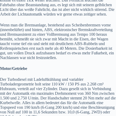
könnte es einen Tick weiter leuchten. Das Fernlicht leuchtet die
Fahrbahn ohne Beanstandung aus, es legt sich mit seinem gelblichen
Licht über das weiße Fahrlicht, das ist aber nicht wirklich störend. Die
Arbeit der Lichtautomatik würden wir gerne etwas zeitiger sehen.
Wenn man die Bremsanlage, bestehend aus Scheibenbremsen vorne
(innenbelüftet) und hinten, ABS, elektronischer Bremskraftverteilung
und Bremsassistent zu einer Vollbremsung aus Tempo 100 heraus
bemüht, schmeißt sie sich zwar mit Macht in die Eisen, der Wagen
taucht vorne tief ein und steht mit deutlichem ABS-Rubbeln und
Reifenquietschen erst nach mehr als 40 Metern. Die Dosierbarkeit ist
gut, um vollen Druck aufzubauen bedarf es etwas mehr Fußarbeit, ein
Nachlassen war nicht festzustellen.
Motor/Getriebe
Der Turbodiesel mit Ladeluftkühlung und variabler
Turboladergeometrie holt seine 110 kW / 150 PS aus 2.268 cm³
Hubraum, verteilt auf vier Zylinder. Dazu gesellt sich in Verbindung
mit der Automatik ein maximales Drehmoment von 360 Nm zwischen
1.500 und 2.750 U/min. Der Handschalter stemmt 20 Nm mehr auf die
Kurbelwelle. Alles in allem bedeutet das für die Automatik eine
Topspeed von 190 km/h (6-Gang 200 km/h) und eine Beschleunigung
von Null auf 100 in 11,6 Sekunden bzw. 10,0 (6-Gang, 2WD) oder