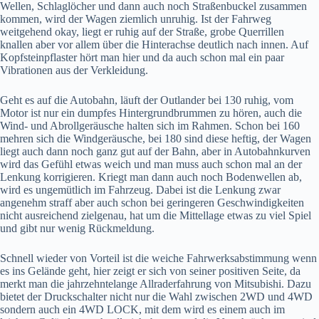
Wellen, Schlaglöcher und dann auch noch Straßenbuckel zusammen
kommen, wird der Wagen ziemlich unruhig. Ist der Fahrweg
weitgehend okay, liegt er ruhig auf der Straße, grobe Querrillen
knallen aber vor allem über die Hinterachse deutlich nach innen. Auf
Kopfsteinpflaster hört man hier und da auch schon mal ein paar
Vibrationen aus der Verkleidung.
Geht es auf die Autobahn, läuft der Outlander bei 130 ruhig, vom
Motor ist nur ein dumpfes Hintergrundbrummen zu hören, auch die
Wind- und Abrollgeräusche halten sich im Rahmen. Schon bei 160
mehren sich die Windgeräusche, bei 180 sind diese heftig, der Wagen
liegt auch dann noch ganz gut auf der Bahn, aber in Autobahnkurven
wird das Gefühl etwas weich und man muss auch schon mal an der
Lenkung korrigieren. Kriegt man dann auch noch Bodenwellen ab,
wird es ungemütlich im Fahrzeug. Dabei ist die Lenkung zwar
angenehm straff aber auch schon bei geringeren Geschwindigkeiten
nicht ausreichend zielgenau, hat um die Mittellage etwas zu viel Spiel
und gibt nur wenig Rückmeldung.
Schnell wieder von Vorteil ist die weiche Fahrwerksabstimmung wenn
es ins Gelände geht, hier zeigt er sich von seiner positiven Seite, da
merkt man die jahrzehntelange Allraderfahrung von Mitsubishi. Dazu
bietet der Druckschalter nicht nur die Wahl zwischen 2WD und 4WD
sondern auch ein 4WD LOCK, mit dem wird es einem auch im