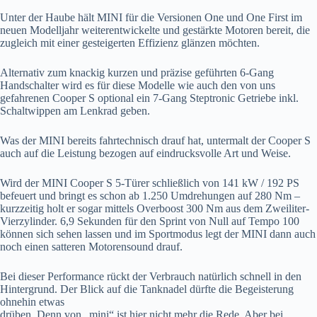
Unter der Haube hält MINI für die Versionen One und One First im
neuen Modelljahr weiterentwickelte und gestärkte Motoren bereit, die
zugleich mit einer gesteigerten Effizienz glänzen möchten.
Alternativ zum knackig kurzen und präzise geführten 6-Gang
Handschalter wird es für diese Modelle wie auch den von uns
gefahrenen Cooper S optional ein 7-Gang Steptronic Getriebe inkl.
Schaltwippen am Lenkrad geben.
Was der MINI bereits fahrtechnisch drauf hat, untermalt der Cooper S
auch auf die Leistung bezogen auf eindrucksvolle Art und Weise.
Wird der MINI Cooper S 5-Türer schließlich von 141 kW / 192 PS
befeuert und bringt es schon ab 1.250 Umdrehungen auf 280 Nm –
kurzzeitig holt er sogar mittels Overboost 300 Nm aus dem Zweiliter-
Vierzylinder. 6,9 Sekunden für den Sprint von Null auf Tempo 100
können sich sehen lassen und im Sportmodus legt der MINI dann auch
noch einen satteren Motorensound drauf.
Bei dieser Performance rückt der Verbrauch natürlich schnell in den
Hintergrund. Der Blick auf
die Tanknadel dürfte die Begeisterung
ohnehin etwas
drüben. Denn von „mini“ ist hier nicht mehr die Rede. Aber bei