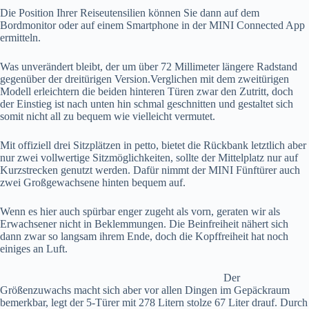
Die Position Ihrer Reiseutensilien können Sie dann auf dem
Bordmonitor oder auf einem Smartphone in der MINI Connected App
ermitteln.
Was unverändert bleibt, der um über 72 Millimeter längere Radstand
gegenüber der dreitürigen Version.Verglichen mit dem zweitürigen
Modell erleichtern die beiden hinteren Türen zwar den Zutritt, doch
der Einstieg ist nach unten hin schmal geschnitten und gestaltet sich
somit nicht all zu bequem wie vielleicht vermutet.
Mit offiziell drei Sitzplätzen in petto, bietet die Rückbank letztlich aber
nur zwei vollwertige Sitzmöglichkeiten, sollte der Mittelplatz nur auf
Kurzstrecken genutzt werden. Dafür nimmt der MINI Fünftürer auch
zwei Großgewachsene hinten bequem auf.
Wenn es hier auch spürbar enger zugeht als vorn, geraten wir als
Erwachsener nicht in Beklemmungen. Die Beinfreiheit nähert sich
dann zwar so langsam ihrem Ende, doch die Kopffreiheit hat noch
einiges an Luft.
Der
Größenzuwachs macht sich aber vor allen Dingen im Gepäckraum
bemerkbar, legt der 5-Türer mit 278 Litern stolze 67 Liter drauf. Durch