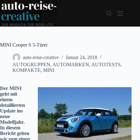
Zum
Inhalt
springen
MINI Cooper S 5-Türer
auto-reise-creative
Januar 24, 2018
AUTOGRUPPEN
,
AUTOMARKEN
,
AUTOTESTS
,
KOMPAKTE
,
MINI
Der MINI
geht mit
einem
detaillierten
Update ins
neue
Modelljahr.
In diesem
Bericht gehen
wir zum einen