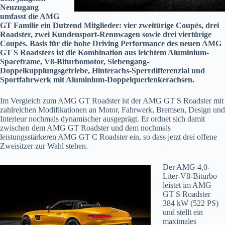
Neuzugang
umfasst die AMG
GT Familie ein Dutzend Mitglieder: vier zweitürige Coupés, drei
Roadster, zwei Kundensport-Rennwagen sowie drei viertürige
Coupés. Basis für die hohe Driving Performance des neuen AMG
GT S Roadsters ist die Kombination aus leichtem Aluminium-
Spaceframe, V8-Biturbomotor, Siebengang-
Doppelkupplungsgetriebe, Hinterachs-Sperrdifferenzial und
Sportfahrwerk mit Aluminium-Doppelquerlenkerachsen.
Im Vergleich zum AMG GT Roadster ist der AMG GT S Roadster mit
zahlreichen Modifikationen an Motor, Fahrwerk, Bremsen, Design und
Interieur nochmals dynamischer ausgeprägt. Er ordnet sich damit
zwischen dem AMG GT Roadster und dem nochmals
leistungsstärkeren AMG GT C Roadster ein, so dass jetzt drei offene
Zweisitzer zur Wahl stehen.
Der AMG 4,0-
Liter-V8-Biturbo
leistet im AMG
GT S Roadster
384 kW (522 PS)
und stellt ein
maximales