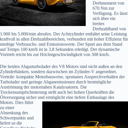
Drehmoment von
670 Nm zur
Verfügung. Es lässt
sich über ein
breites
Drehzahlband von
1.900 bis 5.000/min abrufen. Der Achtzylinder entfaltet seine Leistung
kraftvoll in allen Drehzahlbereichen, verbunden mit hoher Effizienz für
niedrige Verbrauchs- und Emissionswerte. Der Spurt aus dem Stand
auf Tempo 100 km/h ist in 3,8 Sekunden erledigt. Der dynamische
Vortrieb reicht bis zur Höchstgeschwindigkeit von 308 km/h.
Die beiden Abgasturbolader des V8 Motors sind nicht außen an den
Zylinderbänken, sondern dazwischen im Zylinder-V angeordnet.
Vorteile: kompakte Motorbauweise, spontanes Ansprechverhalten der
Turbolader und geringe Abgasemissionen durch bestmögliche
Anströmung der motornahen Katalysatoren. Die
Trockensumpfschmierung stellt auch bei hohen Querkräften die
Ölversorgung sicher und ermöglicht eine tiefere Einbaulage des
Motors. Dies
führt
zu einer
Absenkung des
Schwerpunkts und
liefert so die