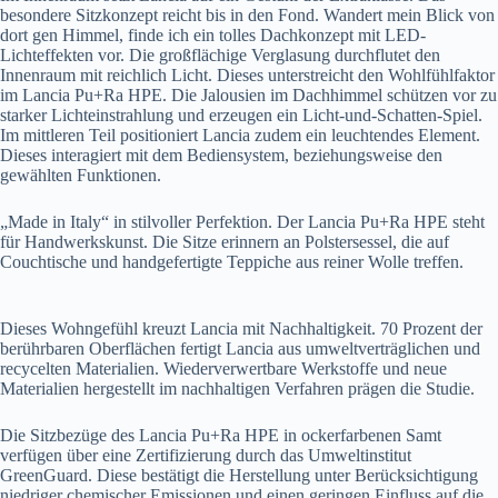
besondere Sitzkonzept reicht bis in den Fond. Wandert mein Blick von
dort gen Himmel, finde ich ein tolles Dachkonzept mit LED-
Lichteffekten vor. Die großflächige Verglasung durchflutet den
Innenraum mit reichlich Licht. Dieses unterstreicht den Wohlfühlfaktor
im Lancia Pu+Ra HPE. Die Jalousien im Dachhimmel schützen vor zu
starker Lichteinstrahlung und erzeugen ein Licht-und-Schatten-Spiel.
Im mittleren Teil positioniert Lancia zudem ein leuchtendes Element.
Dieses interagiert mit dem Bediensystem, beziehungsweise den
gewählten Funktionen.
„Made in Italy“ in stilvoller Perfektion. Der Lancia Pu+Ra HPE steht
für Handwerkskunst. Die Sitze erinnern an Polstersessel, die auf
Couchtische und handgefertigte Teppiche aus reiner Wolle treffen.
Dieses Wohngefühl kreuzt Lancia mit Nachhaltigkeit. 70 Prozent der
berührbaren Oberflächen fertigt Lancia aus umweltverträglichen und
recycelten Materialien. Wiederverwertbare Werkstoffe und neue
Materialien hergestellt im nachhaltigen Verfahren prägen die Studie.
Die Sitzbezüge des Lancia Pu+Ra HPE in ockerfarbenen Samt
verfügen über eine Zertifizierung durch das Umweltinstitut
GreenGuard. Diese bestätigt die Herstellung unter Berücksichtigung
niedriger chemischer Emissionen und einen geringen Einfluss auf die