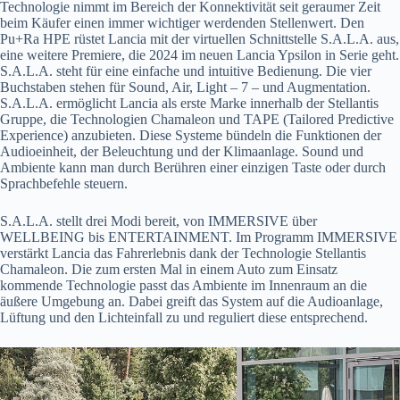
Technologie nimmt im Bereich der Konnektivität seit geraumer Zeit
beim Käufer einen immer wichtiger werdenden Stellenwert. Den
Pu+Ra HPE rüstet Lancia mit der virtuellen Schnittstelle S.A.L.A. aus,
eine weitere Premiere, die 2024 im neuen Lancia Ypsilon in Serie geht.
S.A.L.A. steht für eine einfache und intuitive Bedienung. Die vier
Buchstaben stehen für Sound, Air, Light – 7 – und Augmentation.
S.A.L.A. ermöglicht Lancia als erste Marke innerhalb der Stellantis
Gruppe, die Technologien Chamaleon und TAPE (Tailored Predictive
Experience) anzubieten. Diese Systeme bündeln die Funktionen der
Audioeinheit, der Beleuchtung und der Klimaanlage. Sound und
Ambiente kann man durch Berühren einer einzigen Taste oder durch
Sprachbefehle steuern.
S.A.L.A. stellt drei Modi bereit, von IMMERSIVE über
WELLBEING bis ENTERTAINMENT. Im Programm IMMERSIVE
verstärkt Lancia das Fahrerlebnis dank der Technologie Stellantis
Chamaleon. Die zum ersten Mal in einem Auto zum Einsatz
kommende Technologie passt das Ambiente im Innenraum an die
äußere Umgebung an. Dabei greift das System auf die Audioanlage,
Lüftung und den Lichteinfall zu und reguliert diese entsprechend.