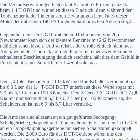
Die Verkaufserwartungen liegen laut Kia mit 65 Prozent ganz klar
beim 1.4 T-GDI und wir teilen diesen Eindruck, denn während der
Topbenziner leider hinter unseren Erwartungen liegt, ist es dieser
Motor der mit seinen 140 PS für einen harmonischen Antrieb sorgt.
Gegenüber dem 1.6 T-GDI mit einem Drehmoment von 265
Newtonmeter kann sich der kleinere Benziner mit 242 Newtonmeter
natürlich sehen lassen. Und so reist es der Große einfach nicht raus.
Auch, wenn der Eindruck auf dem Papier mit einer zwei Sekunden
schnelleren Beschleunigung deutlich erscheint, hält dies dem Gefühl in
Praxis nicht stand. So reicht der 1.4er absolut aus.
Der 1,4-Liter-Benziner mit 103 kW und Handschalter verbraucht 6,2
bis 6,0 Liter, der 1.4 T-GDI DCT7 unterbietet diese Werte sogar mit
5,9 bis 5,7 Liter pro 100 Kilometer. Den XCeed 1.6 T-GDI DCT7 gibt
Kia mit durchschnittlich 6,5 bis 6,2 Liter pro 100 Kilometer an, die
Schaltversion ist mit 6,9 bis 6,7 Liter vermerkt.
Die Antriebe sind allesamt an ein gut geführtes Sechsgang-
Schaltgetriebe gekoppelt und können alternativ bis auf den 1.0 T-GDI
an ein Doppelkupplungsgetriebe mit sieben Schaltstufen gekoppelt
werden. Die 2.000 Euro für das DCT-Getriebe wären uns den
Aufpreis in jedem Fall Wert, der Handschalter gibt zwar keinen Anlass