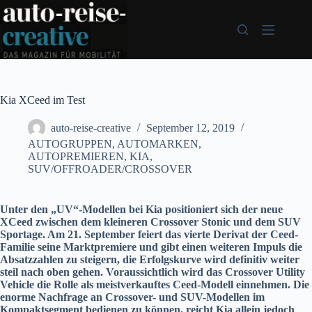
Zum
Inhalt
springen
Kia XCeed im Test
auto-reise-creative
September 12, 2019
AUTOGRUPPEN
,
AUTOMARKEN
,
AUTOPREMIEREN
,
KIA
,
SUV/OFFROADER/CROSSOVER
Unter den „UV“-Modellen bei Kia positioniert sich der neue
XCeed zwischen dem kleineren Crossover Stonic und dem SUV
Sportage. Am 21. September feiert das vierte Derivat der Ceed-
Familie seine Marktpremiere und gibt einen weiteren Impuls die
Absatzzahlen zu steigern, die Erfolgskurve wird definitiv weiter
steil nach oben gehen. Voraussichtlich wird das Crossover Utility
Vehicle die Rolle als meistverkauftes Ceed-Modell einnehmen. Die
enorme Nachfrage an Crossover- und SUV-Modellen im
Kompaktsegment bedienen zu können, reicht Kia allein jedoch