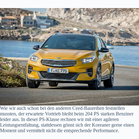
Wie wir auch schon bei den anderen Ceed-Baureihen feststellen
mussten, der erwartete Vortrieb bleibt beim 204 PS starken Benziner
leider aus. In dieser PS-Klasse rechnen wir mit einer agileren
Leistungsentfaltung, stattdessen gönnt sich der Koreaner gerne einen
Moment und vermittelt nicht die entsprechende Performance.