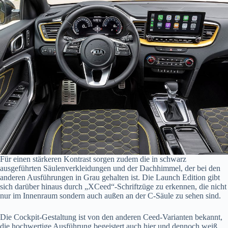
Für einen stärkeren Kontrast sorgen zudem die in schwarz
ausgeführten Säulenverkleidungen und der Dachhimmel, der bei den
anderen Ausführungen in Grau gehalten ist. Die Launch Edition gibt
sich darüber hinaus durch „XCeed“-Schriftzüge zu erkennen, die nicht
nur im Innenraum sondern auch außen an der C-Säule zu sehen sind.
Die Cockpit-Gestaltung ist von den anderen Ceed-Varianten bekannt,
die hochwertige Ausführung begeistert auch hier und dennoch weiß