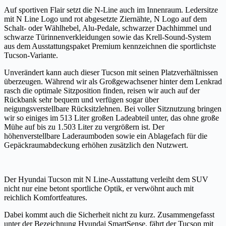
Auf sportiven Flair setzt die N-Line auch im Innenraum. Ledersitze
mit N Line Logo und rot abgesetzte Ziernähte, N Logo auf dem
Schalt- oder Wählhebel, Alu-Pedale, schwarzer Dachhimmel und
schwarze Türinnenverkleidungen sowie das Krell-Sound-System
aus dem Ausstattungspaket Premium kennzeichnen die sportlichste
Tucson-Variante.
Unverändert kann auch dieser Tucson mit seinen Platzverhältnissen
überzeugen. Während wir als Großgewachsener hinter dem Lenkrad
rasch die optimale Sitzposition finden, reisen wir auch auf der
Rückbank sehr bequem und verfügen sogar über
neigungsverstellbare Rücksitzlehnen. Bei voller Sitznutzung bringen
wir so einiges im 513 Liter großen Ladeabteil unter, das ohne große
Mühe auf bis zu 1.503 Liter zu vergrößern ist. Der
höhenverstellbare Laderaumboden sowie ein Ablagefach für die
Gepäckraumabdeckung erhöhen zusätzlich den Nutzwert.
Der Hyundai Tucson mit N Line-Ausstattung verleiht dem SUV
nicht nur eine betont sportliche Optik, er verwöhnt auch mit
reichlich Komfortfeatures.
Dabei kommt auch die Sicherheit nicht zu kurz. Zusammengefasst
unter der Bezeichnung Hyundai SmartSense, fährt der Tucson mit