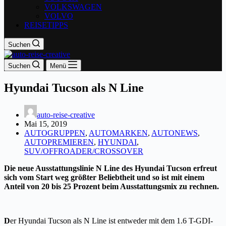
VOLKSWAGEN
VOLVO
REISETIPPS
Suchen
Suchen
Menü
Hyundai Tucson als N Line
auto-reise-creative
Mai 15, 2019
AUTOGRUPPEN
,
AUTOMARKEN
,
AUTONEWS
,
AUTOPREMIEREN
,
HYUNDAI
,
SUV/OFFROADER/CROSSOVER
D
ie neue Ausstattungslinie N Line
des Hyundai Tucson erfreut
sich vom Start weg größter Beliebtheit und so ist mit einem
Anteil von 20 bis 25 Prozent beim Ausstattungsmix zu rechnen.
D
er Hyundai Tucson als N Line ist entweder mit dem 1.6 T-GDI-