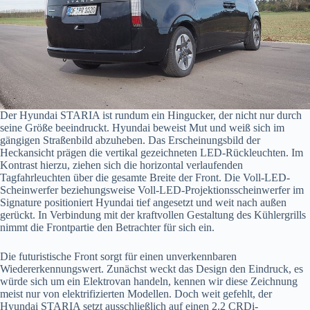
Der Hyundai STARIA ist rundum ein Hingucker, der nicht nur durch
seine Größe beeindruckt. Hyundai beweist Mut und weiß sich im
gängigen Straßenbild abzuheben. Das Erscheinungsbild der
Heckansicht prägen die vertikal gezeichneten LED-Rückleuchten. Im
Kontrast hierzu, ziehen sich die horizontal verlaufenden
Tagfahrleuchten über die gesamte Breite der Front. Die Voll-LED-
Scheinwerfer beziehungsweise Voll-LED-Projektionsscheinwerfer im
Signature positioniert Hyundai tief angesetzt und weit nach außen
gerückt. In Verbindung mit der kraftvollen Gestaltung des Kühlergrills
nimmt die Frontpartie den Betrachter für sich ein.
Die futuristische Front sorgt für einen unverkennbaren
Wiedererkennungswert. Zunächst weckt das Design den Eindruck, es
würde sich um ein Elektrovan handeln, kennen wir diese Zeichnung
meist nur von elektrifizierten Modellen. Doch weit gefehlt, der
Hyundai STARIA setzt ausschließlich auf einen 2.2 CRDi-