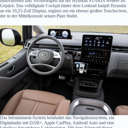
Innovationen und Technologien hat der Hyundai STARIA weitere im
Gepäck. Das volldigitale Cockpit hinter dem Lenkrad knüpft Hyundai
an ein 10,25-Zoll Display, ergänzt um ein ebenso großen Touchscreen,
der in der Mittelkonsole seinen Platz findet.
Das Infotainment-System beinhaltet das Navigationssystem, ein
Digitalradio mit DAB+, Apple CarPlay, Android Auto und eine
kabellose Smartphone-Ladefunktion. Mit dem Telematikdienst