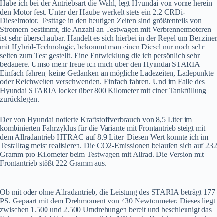
Habe ich bei der Antriebsart die Wahl, legt Hyundai von vorne herein
den Motor fest. Unter der Haube werkelt stets ein 2.2 CRDi-
Dieselmotor. Testtage in den heutigen Zeiten sind größtenteils von
Stromern bestimmt, die Anzahl an Testwagen mit Verbrennermotoren
ist sehr überschaubar. Handelt es sich hierbei in der Regel um Benziner
mit Hybrid-Technologie, bekommt man einen Diesel nur noch sehr
selten zum Test gestellt. Eine Entwicklung die ich persönlich sehr
bedauere. Umso mehr freue ich mich über den Hyundai STARIA.
Einfach fahren, keine Gedanken an mögliche Ladezeiten, Ladepunkte
oder Reichweiten verschwenden. Einfach fahren. Und im Falle des
Hyundai STARIA locker über 800 Kilometer mit einer Tankfüllung
zurücklegen.
Der von Hyundai notierte Kraftstoffverbrauch von 8,5 Liter im
kombinierten Fahrzyklus für die Variante mit Frontantrieb steigt mit
dem Allradantrieb HTRAC auf 8,9 Liter. Diesen Wert konnte ich im
Testalltag meist realisieren. Die CO2-Emissionen belaufen sich auf 232
Gramm pro Kilometer beim Testwagen mit Allrad. Die Version mit
Frontantrieb stößt 222 Gramm aus.
Ob mit oder ohne Allradantrieb, die Leistung des STARIA beträgt 177
PS. Gepaart mit dem Drehmoment von 430 Newtonmeter. Dieses liegt
zwischen 1.500 und 2.500 Umdrehungen bereit und beschleunigt das