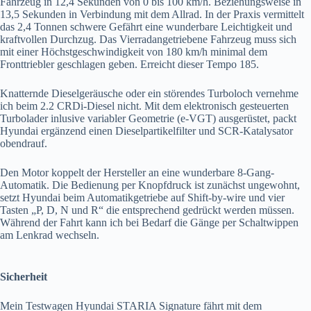
Fahrzeug in 12,4 Sekunden von 0 bis 100 km/h. Beziehungsweise in
13,5 Sekunden in Verbindung mit dem Allrad. In der Praxis vermittelt
das 2,4 Tonnen schwere Gefährt eine wunderbare Leichtigkeit und
kraftvollen Durchzug. Das Vierradangetriebene Fahrzeug muss sich
mit einer Höchstgeschwindigkeit von 180 km/h minimal dem
Fronttriebler geschlagen geben. Erreicht dieser Tempo 185.
Knatternde Dieselgeräusche oder ein störendes Turboloch vernehme
ich beim 2.2 CRDi-Diesel nicht. Mit dem elektronisch gesteuerten
Turbolader inlusive variabler Geometrie (e-VGT) ausgerüstet, packt
Hyundai ergänzend einen Dieselpartikelfilter und SCR-Katalysator
obendrauf.
Den Motor koppelt der Hersteller an eine wunderbare 8-Gang-
Automatik. Die Bedienung per Knopfdruck ist zunächst ungewohnt,
setzt Hyundai beim Automatikgetriebe auf Shift-by-wire und vier
Tasten „P, D, N und R“ die entsprechend gedrückt werden müssen.
Während der Fahrt kann ich bei Bedarf die Gänge per Schaltwippen
am Lenkrad wechseln.
Sicherheit
Mein Testwagen Hyundai STARIA Signature fährt mit dem