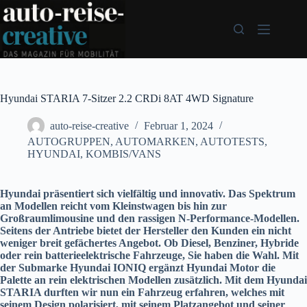
Zum
Inhalt
springen
Hyundai STARIA 7-Sitzer 2.2 CRDi 8AT 4WD Signature
auto-reise-creative
Februar 1, 2024
AUTOGRUPPEN
,
AUTOMARKEN
,
AUTOTESTS
,
HYUNDAI
,
KOMBIS/VANS
Hyundai präsentiert sich vielfältig und innovativ. Das Spektrum
an Modellen reicht vom Kleinstwagen bis hin zur
Großraumlimousine und den rassigen N-Performance-Modellen.
Seitens der Antriebe bietet der Hersteller den Kunden ein nicht
weniger breit gefächertes Angebot. Ob Diesel, Benziner, Hybride
oder rein batterieelektrische Fahrzeuge, Sie haben die Wahl. Mit
der Submarke Hyundai IONIQ ergänzt Hyundai Motor die
Palette an rein elektrischen Modellen zusätzlich. Mit dem Hyundai
STARIA durften wir nun ein Fahrzeug erfahren, welches mit
seinem Design polarisiert, mit seinem Platzangebot und seiner