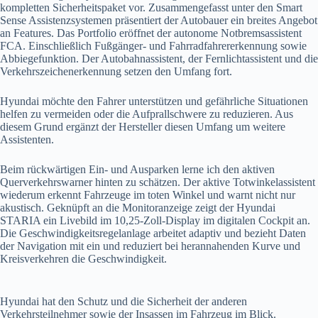
kompletten Sicherheitspaket vor. Zusammengefasst unter den Smart
Sense Assistenzsystemen präsentiert der Autobauer ein breites Angebot
an Features. Das Portfolio eröffnet der autonome Notbremsassistent
FCA. Einschließlich Fußgänger- und Fahrradfahrererkennung sowie
Abbiegefunktion. Der Autobahnassistent, der Fernlichtassistent und die
Verkehrszeichenerkennung setzen den Umfang fort.
Hyundai möchte den Fahrer unterstützen und gefährliche Situationen
helfen zu vermeiden oder die Aufprallschwere zu reduzieren. Aus
diesem Grund ergänzt der Hersteller diesen Umfang um weitere
Assistenten.
Beim rückwärtigen Ein- und Ausparken lerne ich den aktiven
Querverkehrswarner hinten zu schätzen. Der aktive Totwinkelassistent
wiederum erkennt Fahrzeuge im toten Winkel und warnt nicht nur
akustisch. Geknüpft an die Monitoranzeige zeigt der Hyundai
STARIA ein Livebild im 10,25-Zoll-Display im digitalen Cockpit an.
Die Geschwindigkeitsregelanlage arbeitet adaptiv und bezieht Daten
der Navigation mit ein und reduziert bei herannahenden Kurve und
Kreisverkehren die Geschwindigkeit.
Hyundai hat den Schutz und die Sicherheit der anderen
Verkehrsteilnehmer sowie der Insassen im Fahrzeug im Blick.