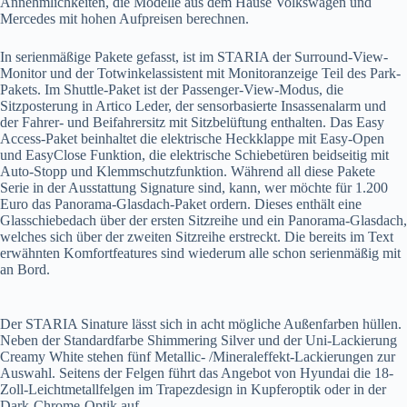
Annehmlichkeiten, die Modelle aus dem Hause Volkswagen und
Mercedes mit hohen Aufpreisen berechnen.
In serienmäßige Pakete gefasst, ist im STARIA der Surround-View-
Monitor und der Totwinkelassistent mit Monitoranzeige Teil des Park-
Pakets. Im Shuttle-Paket ist der Passenger-View-Modus, die
Sitzposterung in Artico Leder, der sensorbasierte Insassenalarm und
der Fahrer- und Beifahrersitz mit Sitzbelüftung enthalten. Das Easy
Access-Paket beinhaltet die elektrische Heckklappe mit Easy-Open
und EasyClose Funktion, die elektrische Schiebetüren beidseitig mit
Auto-Stopp und Klemmschutzfunktion. Während all diese Pakete
Serie in der Ausstattung Signature sind, kann, wer möchte für 1.200
Euro das Panorama-Glasdach-Paket ordern. Dieses enthält eine
Glasschiebedach über der ersten Sitzreihe und ein Panorama-Glasdach,
welches sich über der zweiten Sitzreihe erstreckt. Die bereits im Text
erwähnten Komfortfeatures sind wiederum alle schon serienmäßig mit
an Bord.
Der STARIA Sinature lässt sich in acht mögliche Außenfarben hüllen.
Neben der Standardfarbe Shimmering Silver und der Uni-Lackierung
Creamy White stehen fünf Metallic- /Mineraleffekt-Lackierungen zur
Auswahl. Seitens der Felgen führt das Angebot von Hyundai die 18-
Zoll-Leichtmetallfelgen im Trapezdesign in Kupferoptik oder in der
Dark-Chrome-Optik auf.