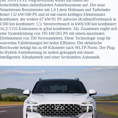
Der SANTA FE Plug-in-Hybrid wartet mit einem der
fortschrittlichsten elektrifizierten Antriebssysteme auf. Der neue
Smartstream Benzinmotor mit 1,6 Litern Hubraum und Turbolader
leistet 132 kW/180 PS und ist mit einem kräftigen Elektromotor
kombiniert, der weitere 67 kW/91 PS aufweist (Kraftstoffverbrauch in
l/100 km kombiniert: 1,5; Stromverbrauch in kWh/100 km kombiniert:
16,3; CO2-Emissionen in g/km kombiniert: 34). Zusammen ergibt sich
eine Systemleistung von 195 kW/265 PS mit einem maximalen
Drehmoment von 350 Newtonmetern. Diese Technologie sorgt für
souveräne Fahrleistungen bei hoher Effizienz: Die elektrische
Reichweite beträgt bis zu 69 Kilometer nach WLTP-Norm. Der Plug-
in-Hybrid-Antriebsstrang ist zudem gekoppelt mit einem
intelligenten Allradantrieb und einer Sechsstufen-Automatik.