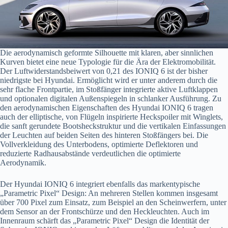
Die aerodynamisch geformte Silhouette mit klaren, aber sinnlichen
Kurven bietet eine neue Typologie für die Ära der Elektromobilität.
Der Luftwiderstandsbeiwert von 0,21 des IONIQ 6 ist der bisher
niedrigste bei Hyundai. Ermöglicht wird er unter anderem durch die
sehr flache Frontpartie, im Stoßfänger integrierte aktive Luftklappen
und optionalen digitalen Außenspiegeln in schlanker Ausführung. Zu
den aerodynamischen Eigenschaften des Hyundai IONIQ 6 tragen
auch der elliptische, von Flügeln inspirierte Heckspoiler mit Winglets,
die sanft gerundete Bootsheckstruktur und die vertikalen Einfassungen
der Leuchten auf beiden Seiten des hinteren Stoßfängers bei. Die
Vollverkleidung des Unterbodens, optimierte Deflektoren und
reduzierte Radhausabstände verdeutlichen die optimierte
Aerodynamik.
Der Hyundai IONIQ 6 integriert ebenfalls das markentypische
„Parametric Pixel“ Design: An mehreren Stellen kommen insgesamt
über 700 Pixel zum Einsatz, zum Beispiel an den Scheinwerfern, unter
dem Sensor an der Frontschürze und den Heckleuchten. Auch im
Innenraum schärft das „Parametric Pixel“ Design die Identität der