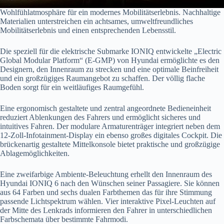
Wohlfühlatmosphäre für ein modernes Mobilitätserlebnis. Nachhaltige
Materialien unterstreichen ein achtsames, umweltfreundliches
Mobilitätserlebnis und einen entsprechenden Lebensstil.
Die speziell für die elektrische Submarke IONIQ entwickelte „Electric
Global Modular Platform“ (E-GMP) von Hyundai ermöglichte es den
Designern, den Innenraum zu strecken und eine optimale Beinfreiheit
und ein großzügiges Raumangebot zu schaffen. Der völlig flache
Boden sorgt für ein weitläufiges Raumgefühl.
Eine ergonomisch gestaltete und zentral angeordnete Bedieneinheit
reduziert Ablenkungen des Fahrers und ermöglicht sicheres und
intuitives Fahren. Der modulare Armaturenträger integriert neben dem
12-Zoll-Infotainment-Display ein ebenso großes digitales Cockpit. Die
brückenartig gestaltete Mittelkonsole bietet praktische und großzügige
Ablagemöglichkeiten.
Eine zweifarbige Ambiente-Beleuchtung erhellt den Innenraum des
Hyundai IONIQ 6 nach den Wünschen seiner Passagiere. Sie können
aus 64 Farben und sechs dualen Farbthemen das für ihre Stimmung
passende Lichtspektrum wählen. Vier interaktive Pixel-Leuchten auf
der Mitte des Lenkrads informieren den Fahrer in unterschiedlichen
Farbschemata über bestimmte Fahrmodi.