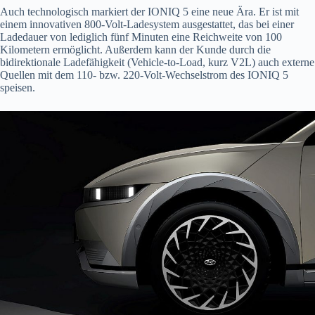
Auch technologisch markiert der IONIQ 5 eine neue Ära. Er ist mit
einem innovativen 800-Volt-Ladesystem ausgestattet, das bei einer
Ladedauer von lediglich fünf Minuten eine Reichweite von 100
Kilometern ermöglicht. Außerdem kann der Kunde durch die
bidirektionale Ladefähigkeit (Vehicle-to-Load, kurz V2L) auch externe
Quellen mit dem 110- bzw. 220-Volt-Wechselstrom des IONIQ 5
speisen.