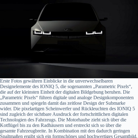
Erste Fotos gewähren Einblicke in die unverwechselbaren
Designelemente des IONIQ 5, die sogenannten „Parametric Pixels“,
die auf der kleinsten Einheit der digitalen Bildgebung beruhen. Die
„Parametric Pixels“ führen digitale und analoge Designkomponenten
zusammen und spiegeln damit das zeitlose Design der Submarke
wider. Die pixelartigen Scheinwerfer und Rückleuchten des IONIQ 5
sind zugleich der sichtbare Ausdruck der fortschrittlichen digitalen
Technologien des Fahrzeugs. Die Motorhaube zieht sich über die
Kotflügel bis zu den Radhäusern und erstreckt sich so über die
gesamte Fahrzeugbreite. In Kombination mit den dadurch geringen
Spaltmaßen ergibt sich ein formschönes und hochwertiges Gesamtbild.