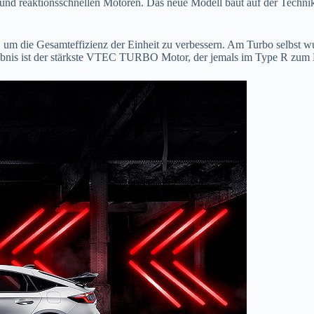
en und reaktionsschnellen Motoren. Das neue Modell baut auf der Techn
 um die Gesamteffizienz der Einheit zu verbessern. Am Turbo selbst w
gebnis ist der stärkste VTEC TURBO Motor, der jemals im Type R zum 