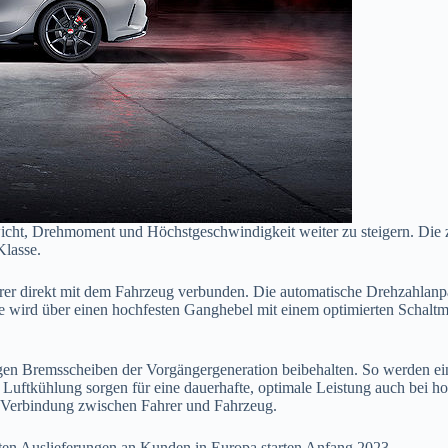
gewicht, Drehmoment und Höchstgeschwindigkeit weiter zu steigern. D
Klasse.
rer direkt mit dem Fahrzeug verbunden. Die automatische Drehzahlanpas
e wird über einen hochfesten Ganghebel mit einem optimierten Schaltm
gen Bremsscheiben der Vorgängergeneration beibehalten. So werden ei
Luftkühlung sorgen für eine dauerhafte, optimale Leistung auch bei h
ie Verbindung zwischen Fahrer und Fahrzeug.
sten Auslieferungen an Kunden in Europa starten Anfang 2023.