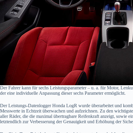
Der Fahrer kann für sechs Leistungsparameter – u. a. für Motor, Len
der eine individuelle Anpassung dieser sechs Parameter ermöglicht.
Der Leistungs-Datenlogger Honda LogR wurde überarbeitet und kombin
Messwerte in Echtzeit überwachen und aufzeichnen. Zu den wichtigs
aller Räder, die die maximal übertragbare Reifenkraft anzeigt, sowie
letztendlich zur Verbesserung der Genauigkeit und Erhöhung der Siche