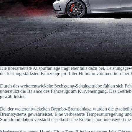
Die überarbeitete Auspuffanlage trägt ebenfalls dazu bei, Leistungs
der leistungsstärksten Fahrzeuge pro Liter Hubraumvolumen in seiner 
Durch das weiterentwickelte Sechsgang-Schaltgetriebe fühlen sich Fah
unterstützt die Balance des Fahrzeugs am Kurveneingang. Das Getrieb
gewährleistet.
Bei der weiterentwickelten Brembo-Bremsanlage wurden die zweiteili
Bremssystems gewährleistet. Eine verbesserte Temperaturregelung und 
Soundmodulation verstärkt das akustische Erlebnis und intensiviert d
Marktstart des neuen Honda Civic Type R ist im nächsten Jahr. Die er