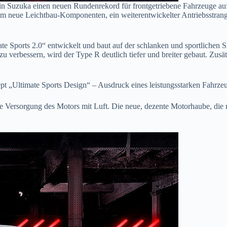
r in Suzuka einen neuen Rundenrekord für frontgetriebene Fahrzeuge au
 neue Leichtbau-Komponenten, ein weiterentwickelter Antriebsstrang
ports 2.0“ entwickelt und baut auf der schlanken und sportlichen Sil
u verbessern, wird der Type R deutlich tiefer und breiter gebaut. Zusä
t „Ultimate Sports Design“ – Ausdruck eines leistungsstarken Fahrzeu
ie Versorgung des Motors mit Luft. Die neue, dezente Motorhaube, die m