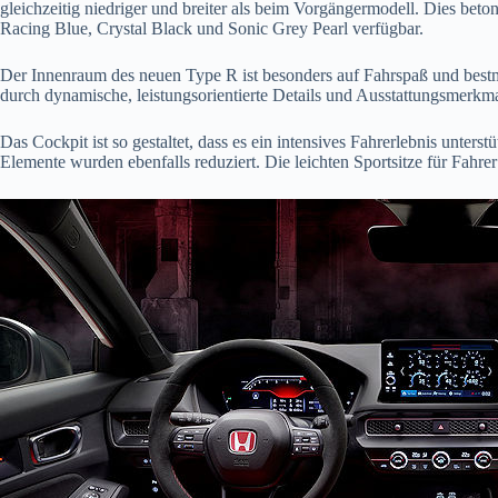
gleichzeitig niedriger und breiter als beim Vorgängermodell. Dies beto
Racing Blue, Crystal Black und Sonic Grey Pearl verfügbar.
Der Innenraum des neuen Type R ist besonders auf Fahrspaß und bestm
durch dynamische, leistungsorientierte Details und Ausstattungsmerkma
Das Cockpit ist so gestaltet, dass es ein intensives Fahrerlebnis unterst
Elemente wurden ebenfalls reduziert. Die leichten Sportsitze für Fahr