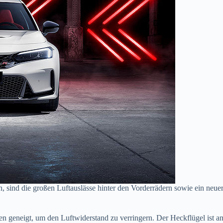
 sind die großen Luftauslässe hinter den Vorderrädern sowie ein neuer, 
en geneigt, um den Luftwiderstand zu verringern. Der Heckflügel ist 