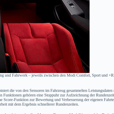
kung und Fahrwerk – jeweils zwischen den Modi Comfort, Sport und +R 
iert die von den Sensoren im Fahrzeug gesammelten Leistungsdaten m
ten Funktionen gehören eine Stoppuhr zur Aufzeichnung der Rundenze
 eine Score-Funktion zur Bewertung und Verbesserung der eigenen Fahr
rheit mit dem Ergebnis schnellerer Rundenzeiten.